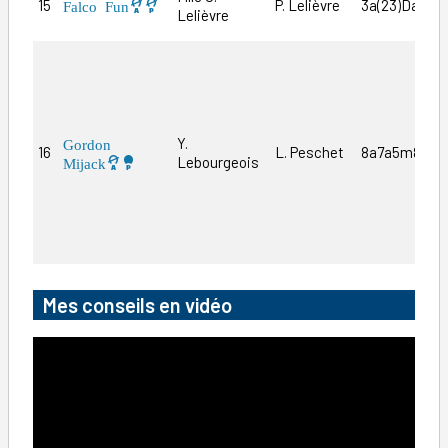
15
P. Lelièvre
3a(23)Da3a
Falco Fun
Lelièvre
Y.
Gordon
16
L. Peschet
8a7a5m8a0a
Lebourgeois
Mijack
Mes conseils en vidéo