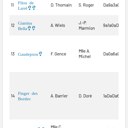
Filou de
11
D. Thomain
S. Roger
Da9a3a0a2a
Larré
J.-P.
Gianina
12
A. Wiels
9a1a0aDa0a
Marmion
Bella
Mlle A.
13
F. Gence
Da0a6a9a
Gaudepsou
Michel
Finger des
14
A. Barrier
D. Doré
1aDaDa6a
Bordes
Mlle C.