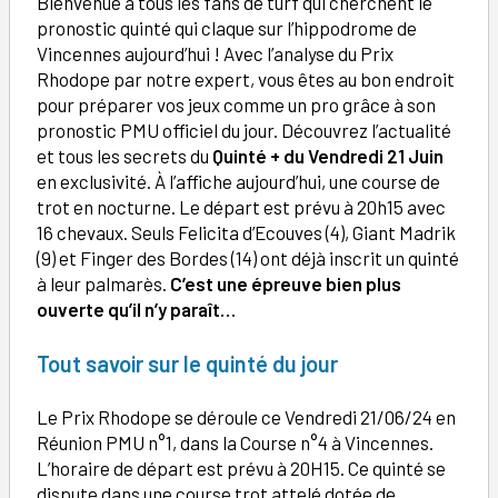
Bienvenue à tous les fans de turf qui cherchent le
pronostic quinté qui claque sur l’hippodrome de
Vincennes aujourd’hui ! Avec l’analyse du Prix
Rhodope par notre expert, vous êtes au bon endroit
pour préparer vos jeux comme un pro grâce à son
pronostic PMU officiel du jour. Découvrez l’actualité
et tous les secrets du
Quinté + du Vendredi 21 Juin
en exclusivité. À l’affiche aujourd’hui, une course de
trot en nocturne. Le départ est prévu à 20h15 avec
16 chevaux. Seuls Felicita d’Ecouves (4), Giant Madrik
(9) et Finger des Bordes (14) ont déjà inscrit un quinté
à leur palmarès.
C’est une épreuve bien plus
ouverte qu’il n’y paraît…
Tout savoir sur le quinté du jour
Le Prix Rhodope se déroule ce Vendredi 21/06/24 en
Réunion PMU n°1, dans la Course n°4 à Vincennes.
L’horaire de départ est prévu à 20H15. Ce quinté se
dispute dans une course trot attelé dotée de