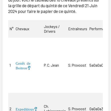
la grille de départ du quinté de ce Vendredi 21 Juin
2024 pour faire le papier de ce quinté.
Jockeys /
N°
Chevaux
Entraîneurs
Performance
Drivers
Genêt de
1
P. C. Jean
S. Provoost
5a0a0a0a
Boitron
Ch.
2
S. Provoost
0a0a0a3a3a
Expeditious
Lebissonnais