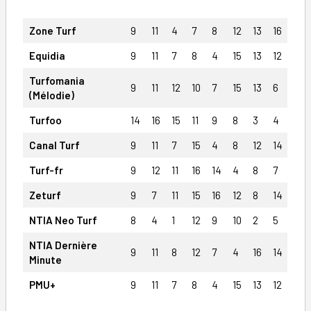
Zone Turf
9
11
4
7
8
12
13
16
Equidia
9
11
7
8
4
15
13
12
Turfomania
9
11
12
10
7
15
13
6
(Mélodie)
Turfoo
14
16
15
11
9
8
3
4
Canal Turf
9
11
7
15
4
8
12
14
Turf-fr
9
12
11
16
14
4
8
7
Zeturf
9
7
11
15
16
12
8
14
NTIA Neo Turf
8
4
1
12
9
10
2
5
NTIA Dernière
9
11
8
12
7
4
16
14
Minute
PMU+
9
11
7
8
4
15
13
12