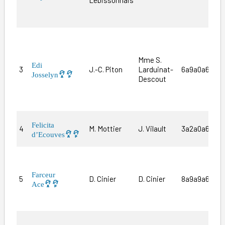
Mme S.
Edi
3
J.-C. Piton
Larduinat-
6a9a0a6a7a
Josselyn
Descout
Felicita
4
M. Mottier
J. Vilault
3a2a0a6a5a
d’Ecouves
Farceur
5
D. Cinier
D. Cinier
8a9a9a6m4a
Ace