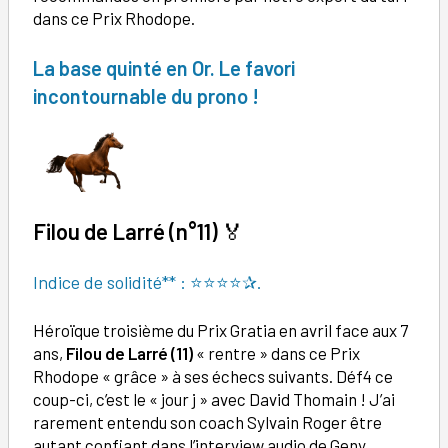
dans ce Prix Rhodope.
La base quinté en Or. Le favori
incontournable du prono !
Filou de Larré (n°11)
🏅
Indice de solidité** : ⭐⭐⭐⭐✰.
Héroïque troisième du Prix Gratia en avril face aux 7
ans,
Filou de Larré (11)
« rentre » dans ce Prix
Rhodope « grâce » à ses échecs suivants. Déf4 ce
coup-ci, c’est le « jour j » avec David Thomain ! J’ai
rarement entendu son coach Sylvain Roger être
autant confiant dans l’interview audio de Geny