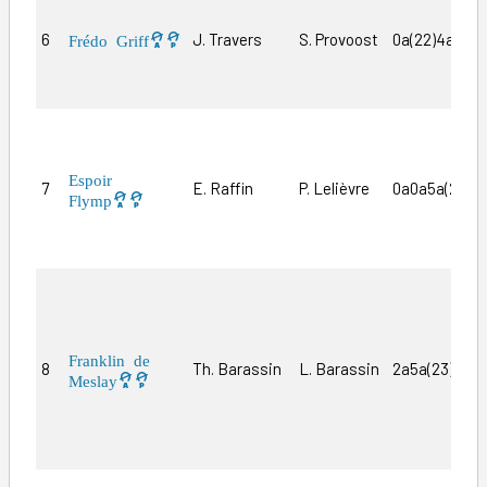
6
J. Travers
S. Provoost
0a(22)4a8a
Frédo Griff
Espoir
7
E. Raffin
P. Lelièvre
0a0a5a(23)
Flymp
Franklin de
8
Th. Barassin
L. Barassin
2a5a(23)Dm
Meslay