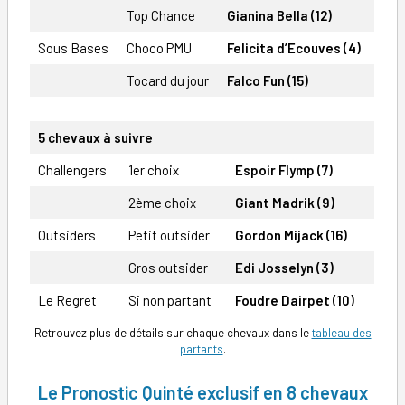
Top Chance
Gianina Bella (12)
Sous Bases
Choco PMU
Felicita d’Ecouves (4)
Tocard du jour
Falco Fun (15)
5 chevaux à suivre
Challengers
1er choix
Espoir Flymp (7)
2ème choix
Giant Madrik (9)
Outsiders
Petit outsider
Gordon Mijack (16)
Gros outsider
Edi Josselyn (3)
Le Regret
Si non partant
Foudre Dairpet (10)
Retrouvez plus de détails sur chaque chevaux dans le
tableau des
partants
.
Le Pronostic Quinté exclusif en 8 chevaux