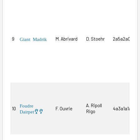
9
M. Abrivard
D. Stoehr
2a5a2a0a1a
Giant Madrik
A. Ripoll
Foudre
10
F. Ouvrie
4a3a1a1a6m
Rigo
Dairpet