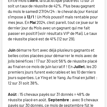
En ce mois d’
Avril
, la statistique placé est 13 sur 31
soit un taux de réussite de 42%. Plus beau gagnant
du mois le samedi 27/04/24 : le cheval du jour Kenzal
s’impose à
12/1
! Un Mois poussif mais rentable pour
mes jeux. En
Mai
2024, c’est pareil, tout ce joue sur le
dernier jour du Mois avec un gagnant qui me fait
passer en positif (voir résultats VIP de Mai). Le taux
de réussite placé est de 41% (12 sur 29).
Juin
démarre fort avec déjà plusieurs gagnants et
belles cotes placées pour démarrer le mois avec de
jolis bénéfices ! 17 sur 30 soit 56% de réussite placé
au final en ce mois de juin lucratif ! En
Juillet
, les 20
premiers jours furent exécrables et les 10 derniers
jours superbes. Le Ying et le Yang. Au final en juillet :
12 sur 31 soit 38%.
Août
: 15 chevaux payés sur 31 donnés = 48% de
réussite placé en août.
Septembre
: avec 9 chevaux
payés sur 30 donnés, ce mois de septembre fût le