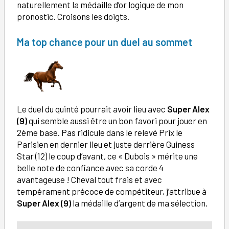
naturellement la médaille d’or logique de mon
pronostic. Croisons les doigts.
Ma top chance pour un duel au sommet
Le duel du quinté pourrait avoir lieu avec
Super Alex
(9)
qui semble aussi être un bon favori pour jouer en
2ème base. Pas ridicule dans le relevé Prix le
Parisien en dernier lieu et juste derrière Guiness
Star (12) le coup d’avant, ce « Dubois » mérite une
belle note de confiance avec sa corde 4
avantageuse ! Cheval tout frais et avec
tempérament précoce de compétiteur, j’attribue à
Super Alex (9)
la médaille d’argent de ma sélection.