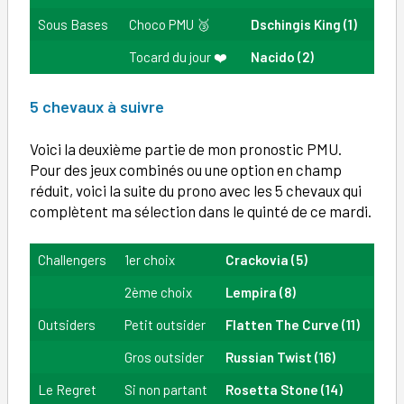
Sous Bases
Choco PMU 🥉
Dschingis King (1)
Tocard du jour ❤️
Nacido (2)
5 chevaux à suivre
Voici la deuxième partie de mon pronostic PMU.
Pour des jeux combinés ou une option en champ
réduit, voici la suite du prono avec les 5 chevaux qui
complètent ma sélection dans le quinté de ce mardi.
Challengers
1er choix
Crackovia (5)
2ème choix
Lempira (8)
Outsiders
Petit outsider
Flatten The Curve (11)
Gros outsider
Russian Twist (16)
Le Regret
Si non partant
Rosetta Stone (14)