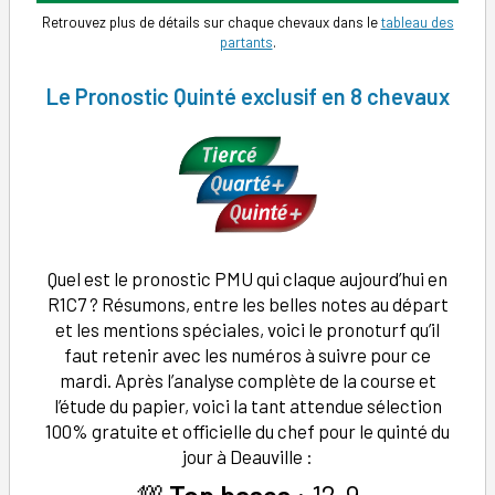
Retrouvez plus de détails sur chaque chevaux dans le
tableau des
partants
.
Le Pronostic Quinté exclusif en 8 chevaux
Quel est le pronostic PMU qui claque aujourd’hui en
R1C7 ? Résumons, entre les belles notes au départ
et les mentions spéciales, voici le pronoturf qu’il
faut retenir avec les numéros à suivre pour ce
mardi. Après l’analyse complète de la course et
l’étude du papier, voici la tant attendue sélection
100% gratuite et officielle du chef pour le quinté du
jour à Deauville :