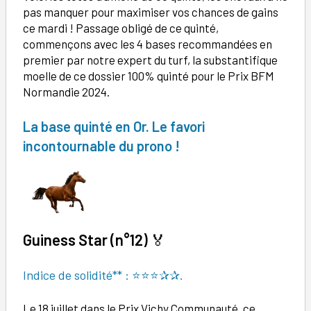
pas manquer pour maximiser vos chances de gains
ce mardi ! Passage obligé de ce quinté,
commençons avec les 4 bases recommandées en
premier par notre expert du turf, la substantifique
moelle de ce dossier 100% quinté pour le Prix BFM
Normandie 2024.
La base quinté en Or. Le favori
incontournable du prono !
Guiness Star (n°12)
🏅
Indice de solidité** : ⭐⭐⭐✰✰.
Le 18 juillet dans le Prix Vichy Communauté, ce