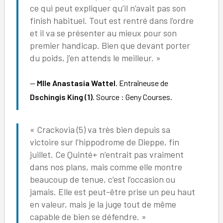
ce qui peut expliquer qu’il n’avait pas son
finish habituel. Tout est rentré dans l’ordre
et il va se présenter au mieux pour son
premier handicap. Bien que devant porter
du poids, j’en attends le meilleur. »
Mlle Anastasia Wattel
. Entraîneuse de
Dschingis King (1)
. Source : Geny Courses.
« Crackovia (5) va très bien depuis sa
victoire sur l’hippodrome de Dieppe, fin
juillet. Ce Quinté+ n’entrait pas vraiment
dans nos plans, mais comme elle montre
beaucoup de tenue, c’est l’occasion ou
jamais. Elle est peut-être prise un peu haut
en valeur, mais je la juge tout de même
capable de bien se défendre. »