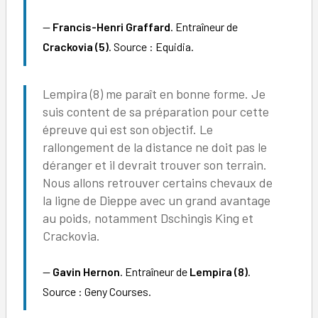
Francis-Henri Graffard
. Entraîneur de
Crackovia (5)
. Source : Equidia.
Lempira (8) me paraît en bonne forme. Je
suis content de sa préparation pour cette
épreuve qui est son objectif. Le
rallongement de la distance ne doit pas le
déranger et il devrait trouver son terrain.
Nous allons retrouver certains chevaux de
la ligne de Dieppe avec un grand avantage
au poids, notamment Dschingis King et
Crackovia.
Gavin Hernon
. Entraîneur de
Lempira (8)
.
Source : Geny Courses.