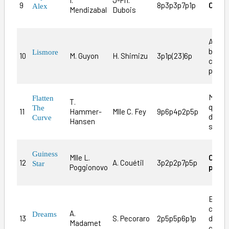
9
8p3p3p7p1p
C’est
Alex
Mendizabal
Dubois
Au pap
bruits
Lismore
10
M. Guyon
H. Shimizu
3p1p(23)6p
confia
par M
Mérit
Flatten
T.
qu’en 
The
11
Hammer-
Mlle C. Fey
9p6p4p2p5p
dynami
Curve
Hansen
série
Guiness
Mlle L.
C’est 
12
A. Couétil
3p2p2p7p5p
Star
Poggionovo
prono
Expér
connu 
A.
Dreams
13
S. Pecoraro
2p5p5p6p1p
de se 
Madamet
combin