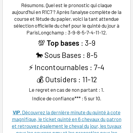
Résumons. Quel est le pronostic qui claque
aujourd’hui en R1C7 ? Après l’analyse complète de la
course et l’étude du papier, voici la tant attendue
sélection officielle du chef pour le quinté du jour à
ParisLongchamp : 3-9-8-5-7-4-11-12.
💯
Top bases
: 3-9
🐎 Sous Bases : 8-5
⚡ Incontournables : 7-4
💰 Outsiders : 11-12
Le regret en cas de non partant : 1.
Indice de confiance*** : 5 sur 10.
VIP
. Découvrez la dernière minute du quinté à cote
magnifique, le ticket quinté en 6 chevaux du patron
et retrouvez également le cheval du jour, les tuyaux
pour les courses pmu et les pronostics pour les