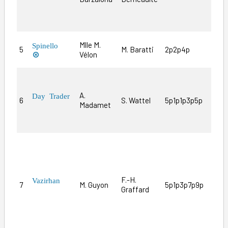
pou
can
Mlle M.
Spinello
5
M. Baratti
2p2p4p
Le 
Vélon

5èm
en 
A.
Day Trader
6
S. Wattel
5p1p1p3p5p
les
Madamet
des
bon
Bie
num
lig
Nig
F.-H.
Vazirhan
7
M. Guyon
5p1p3p7p9p
not
Graffard
en 
pos
me 
d’E