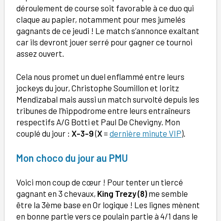
déroulement de course soit favorable à ce duo qui
claque au papier, notamment pour mes jumelés
gagnants de ce jeudi ! Le match s’annonce exaltant
car ils devront jouer serré pour gagner ce tournoi
assez ouvert.
Cela nous promet un duel enflammé entre leurs
jockeys du jour, Christophe Soumillon et Ioritz
Mendizabal mais aussi un match survolté depuis les
tribunes de l’hippodrome entre leurs entraîneurs
respectifs A/G Botti et Paul De Chevigny. Mon
couplé du jour :
X-3-9
(
X
=
dernière minute VIP
).
Mon choco du jour au PMU
Voici mon coup de cœur ! Pour tenter un tiercé
gagnant en 3 chevaux,
King Trezy (8)
me semble
être la 3ème base en Or logique ! Les lignes mènent
en bonne partie vers ce poulain partie à 4/1 dans le