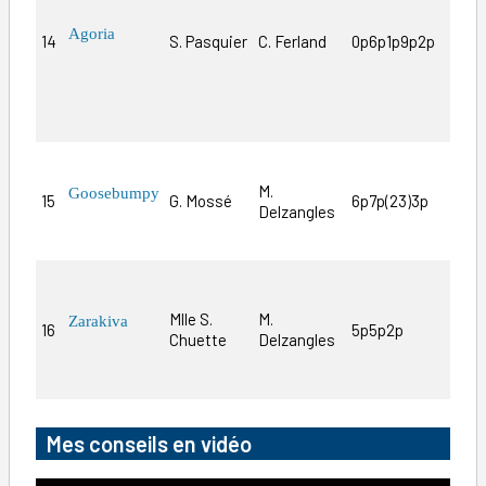
par
der
Agoria
14
S. Pasquier
C. Ferland
0p6p1p9p2p
lon
ne 
déf
d’a
Au 
M.
son
Goosebumpy
15
G. Mossé
6p7p(23)3p
Delzangles
les
han
Bat
han
Mlle S.
M.
Zarakiva
16
5p5p2p
pla
Chuette
Delzangles
par
mai
Mes conseils en vidéo