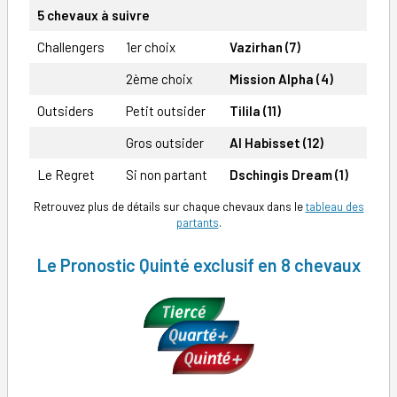
5 chevaux à suivre
Challengers
1er choix
Vazirhan (7)
2ème choix
Mission Alpha (4)
Outsiders
Petit outsider
Tilila (11)
Gros outsider
Al Habisset (12)
Le Regret
Si non partant
Dschingis Dream
(1)
Retrouvez plus de détails sur chaque chevaux dans le
tableau des
partants
.
Le Pronostic Quinté exclusif en 8 chevaux