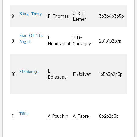
C. & Y.
King Trezy
8
R. Thomas
3p3p4p3p5p
Voi
Lerner
Star Of The
I.
P. De
9
2p1p1p2p7p
C’e
Night
Mendizabal
Chevigny
Exc
Pri
L.
Mehlango
10
F. Jolivet
1p5p3p2p3p
inc
Boisseau
cer
glo
La 
tou
sur
Tilila
11
A. Pouchin
A. Fabre
8p2p2p3p
cou
pou
for