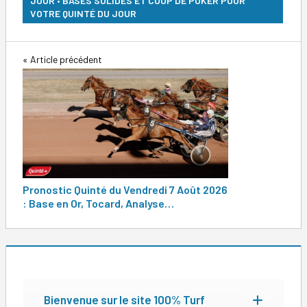
JOUR • BASES SOLIDES ET COUP DE POKER POUR
VOTRE QUINTÉ DU JOUR
Navigation
Article précédent
de
l’article
Pronostic Quinté du Vendredi 7 Août 2026
: Base en Or, Tocard, Analyse…
Bienvenue sur le site 100% Turf