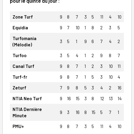
pour le quinté du jour
:
Zone Turf
9
8
7
3
5
11
4
10
Equidia
9
7
10
1
8
2
3
5
Turfomania
3
5
1
9
6
7
4
2
(Mélodie)
Turfoo
3
5
4
1
2
9
8
7
Canal Turf
9
8
7
1
2
3
10
11
Turf-fr
9
8
7
1
5
3
10
4
Zeturf
7
9
8
5
3
4
2
16
NTIA Neo Turf
9
16
15
3
8
12
13
14
NTIA Dernière
9
3
16
8
15
5
7
1
Minute
PMU+
9
8
7
3
5
11
4
10