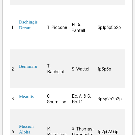
Dif
fil
Dschingis
H.-A.
qui
1
T. Piccone
3p1p3p5p2p
Dream
Pantall
val
cla
de 
Cer
mai
T.
Benimaru
2
S. Wattel
1p3p6p
de 
Bachelot
niv
méf
C.
Ec. A. & G.
C’e
Méautis
3
3p5p2p2p2p
Soumillon
Botti
pro
Vie
de 
Mission
M.
X. Thomas-
sem
4
1p2p(23)3p
Alpha
Barzalona
Demeaulte
gra