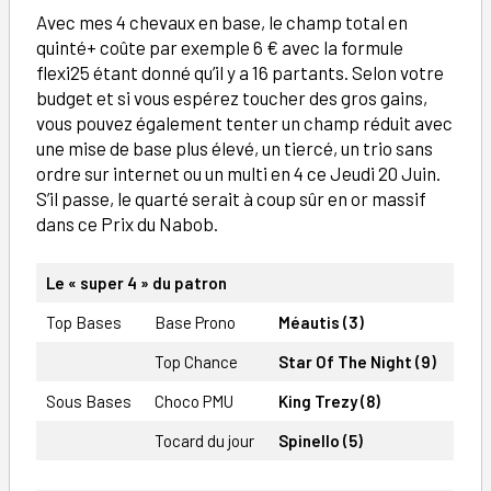
Avec mes 4 chevaux en base, le champ total en
quinté+ coûte par exemple 6 € avec la formule
flexi25 étant donné qu’il y a 16 partants. Selon votre
budget et si vous espérez toucher des gros gains,
vous pouvez également tenter un champ réduit avec
une mise de base plus élevé, un tiercé, un trio sans
ordre sur internet ou un multi en 4 ce Jeudi 20 Juin.
S’il passe, le quarté serait à coup sûr en or massif
dans ce Prix du Nabob.
Le « super 4 » du patron
Top Bases
Base Prono
Méautis (3)
Top Chance
Star Of The Night (9)
Sous Bases
Choco PMU
King Trezy (8)
Tocard du jour
Spinello (5)