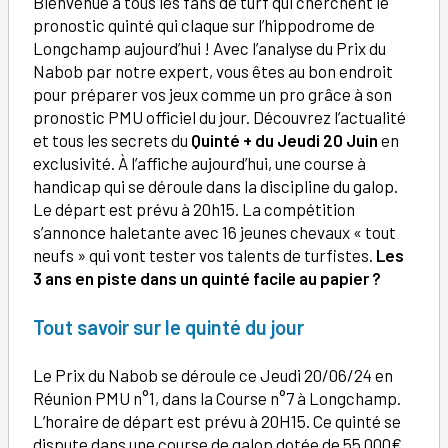
Bienvenue à tous les fans de turf qui cherchent le
pronostic quinté qui claque sur l’hippodrome de
Longchamp aujourd’hui ! Avec l’analyse du Prix du
Nabob par notre expert, vous êtes au bon endroit
pour préparer vos jeux comme un pro grâce à son
pronostic PMU officiel du jour. Découvrez l’actualité
et tous les secrets du
Quinté + du Jeudi 20 Juin
en
exclusivité. À l’affiche aujourd’hui, une course à
handicap qui se déroule dans la discipline du galop.
Le départ est prévu à 20h15. La compétition
s’annonce haletante avec 16 jeunes chevaux « tout
neufs » qui vont tester vos talents de turfistes.
Les
3 ans en piste dans un quinté facile au papier ?
Tout savoir sur le quinté du jour
Le Prix du Nabob se déroule ce Jeudi 20/06/24 en
Réunion PMU n°1, dans la Course n°7 à Longchamp.
L’horaire de départ est prévu à 20H15. Ce quinté se
dispute dans une course de galop dotée de 55 000€