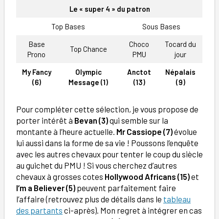
Le « super 4 » du patron
Top Bases
Sous Bases
Base
Choco
Tocard du
Top Chance
Prono
PMU
jour
My Fancy
Olympic
Anctot
Népalais
(6)
Message (1)
(13)
(9)
Pour compléter cette sélection, je vous propose de
porter intérêt à
Bevan (3)
qui semble sur la
montante à l’heure actuelle.
Mr Cassiope (7)
évolue
lui aussi dans la forme de sa vie ! Poussons l’enquête
avec les autres chevaux pour tenter le coup du siècle
au guichet du PMU ! Si vous cherchez d’autres
chevaux à grosses cotes
Hollywood Africans (15)
et
I’m a Believer (5)
peuvent parfaitement faire
l’affaire (retrouvez plus de détails dans le
tableau
des partants
ci-après). Mon regret à intégrer en cas