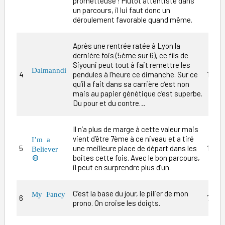
prometteuse ! Plutôt attentiste dans
un parcours, il lui faut donc un
déroulement favorable quand même.
Après une rentrée ratée à Lyon la
dernière fois (5ème sur 6), ce fils de
Siyouni peut tout à fait remettre les
Dalmanndi
4
pendules à l’heure ce dimanche. Sur ce
14/1
qu’il a fait dans sa carrière c’est non
mais au papier génétique c’est superbe.
Du pour et du contre…
Il n’a plus de marge à cette valeur mais
vient d’être 7ème à ce niveau et a tiré
I’m a
5
une meilleure place de départ dans les
13/1
Believer
boites cette fois. Avec le bon parcours,

il peut en surprendre plus d’un.
C’est la base du jour, le pilier de mon
My Fancy
6
7/1
prono. On croise les doigts.