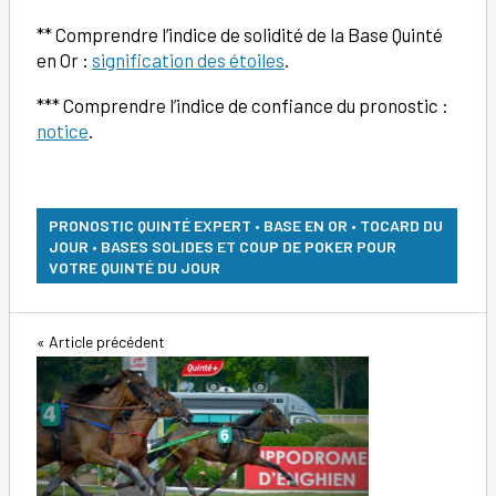
** Comprendre l’indice de solidité de la Base Quinté
en Or :
signification des étoiles
.
*** Comprendre l’indice de confiance du pronostic :
notice
.
PRONOSTIC QUINTÉ EXPERT • BASE EN OR • TOCARD DU
JOUR • BASES SOLIDES ET COUP DE POKER POUR
VOTRE QUINTÉ DU JOUR
Navigation
Article précédent
de
l’article