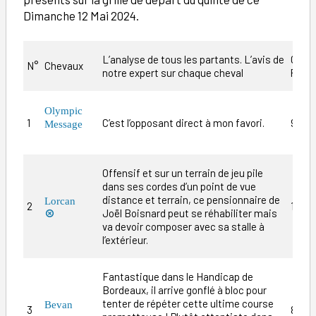
Dimanche 12 Mai 2024.
L’analyse de tous les partants. L’avis de
Cote
N°
Chevaux
notre expert sur chaque cheval
Proba
Olympic
1
C’est l’opposant direct à mon favori.
9/1
Message
Offensif et sur un terrain de jeu pile
dans ses cordes d’un point de vue
distance et terrain, ce pensionnaire de
Lorcan
2
15/1
Joël Boisnard peut se réhabiliter mais

va devoir composer avec sa stalle à
l’extérieur.
Fantastique dans le Handicap de
Bordeaux, il arrive gonflé à bloc pour
tenter de répéter cette ultime course
Bevan
3
8/1