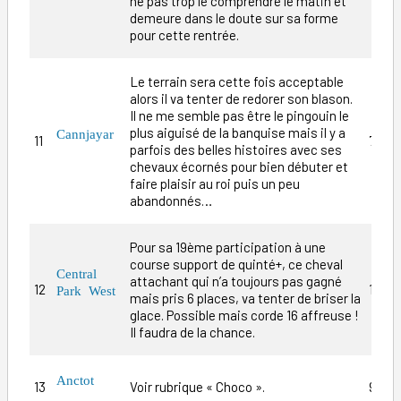
ne pas trop le comprendre le matin et
demeure dans le doute sur sa forme
pour cette rentrée.
Le terrain sera cette fois acceptable
alors il va tenter de redorer son blason.
Il ne me semble pas être le pingouin le
plus aiguisé de la banquise mais il y a
Cannjayar
11
70/1
parfois des belles histoires avec ses
chevaux écornés pour bien débuter et
faire plaisir au roi puis un peu
abandonnés…
Pour sa 19ème participation à une
course support de quinté+, ce cheval
Central
attachant qui n’a toujours pas gagné
12
15/1
Park West
mais pris 6 places, va tenter de briser la
glace. Possible mais corde 16 affreuse !
Il faudra de la chance.
Anctot
13
Voir rubrique « Choco ».
9/1