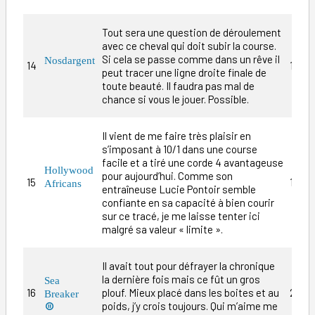
Tout sera une question de déroulement
avec ce cheval qui doit subir la course.
Si cela se passe comme dans un rêve il
Nosdargent
14
14/1
peut tracer une ligne droite finale de
toute beauté. Il faudra pas mal de
chance si vous le jouer. Possible.
Il vient de me faire très plaisir en
s’imposant à 10/1 dans une course
facile et a tiré une corde 4 avantageuse
Hollywood
pour aujourd’hui. Comme son
15
11/1
Africans
entraîneuse Lucie Pontoir semble
confiante en sa capacité à bien courir
sur ce tracé, je me laisse tenter ici
malgré sa valeur « limite ».
Il avait tout pour défrayer la chronique
la dernière fois mais ce fût un gros
Sea
16
plouf. Mieux placé dans les boites et au
22/1
Breaker
poids, j’y crois toujours. Qui m’aime me
