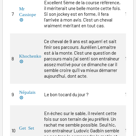
Excellent 5ème de la course référence,
il mériterait une belle monte cette fois.
Mr
7
Si son jockey est en forme, il fera
10/1
Cassiope
l’arrivée à mon avis. C’est un cheval

vraiment méritant en tout cas.
Ce cheval de 9 ans est aguerri et sait
finir ses parcours. Aurélien Lemaitre
est à la monte. C’est une question de
Khochenko
8
parcours mais j’ai senti son entraîneur
12/1

assez motivé pour ce dimanche car il
semble croire qu’il va mieux démarrer
aujourd’hui, dont acte.
Népalais
9
Le bon tocard du jour ?
16/1

En échec sur le sable, il revient cette
fois sur son terrain de jeu préféré. Un
rachat me semble possible. Seul hic,
Get Set
10
son entraîneur Ludovic Gadbin semble
13/1