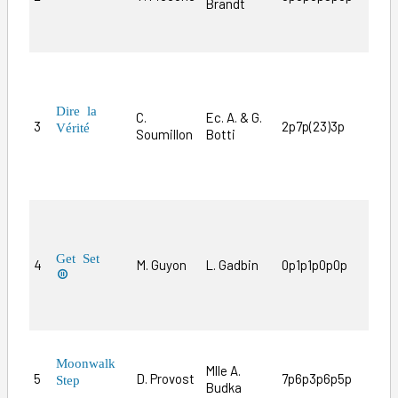
Brandt
en s
aux 
Ce h
séri
Néan
Dire la
C.
Ec. A. & G.
3
2p7p(23)3p
le h
Vérité
Soumillon
Botti
reten
se t
Méfi
Aime
auss
Avec
Get Set
4
M. Guyon
L. Gadbin
0p1p1p0p0p
Guyo

fait 
Bel 
Exce
Moonwalk
Mlle A.
qu’i
5
D. Provost
7p6p3p6p5p
Step
Budka
préd