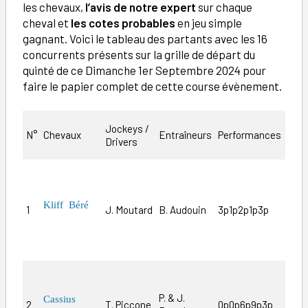
les chevaux,
l’avis de notre expert
sur chaque
cheval et
les cotes probables
en jeu simple
gagnant. Voici le tableau des partants avec les 16
concurrents présents sur la grille de départ du
quinté de ce Dimanche 1er Septembre 2024 pour
faire le papier complet de cette course évènement.
Jockeys /
L’an
N°
Chevaux
Entraîneurs
Performances
Drivers
notr
Il a
très
Suite
Kliff Béré
1
J. Moutard
B. Audouin
3p1p2p1p3p
déso
pas 
bon 
Le b
atou
P. & J.
Cassius
2
T. Piccone
0p0p6p9p3p
l’éc