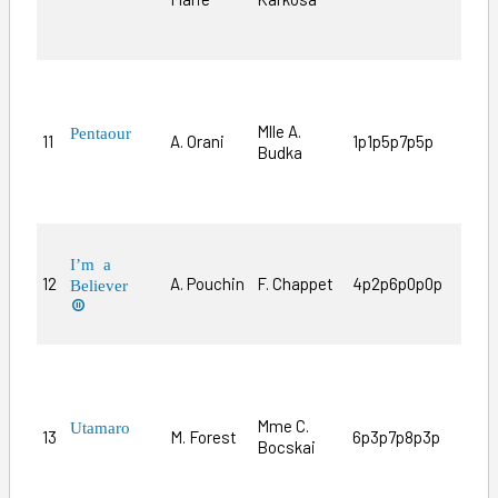
perf
moye
Plei
prou
Mlle A.
serv
Pentaour
11
A. Orani
1p1p5p7p5p
Budka
Port
terr
tout
Vu s
I’m a
cord
12
A. Pouchin
F. Chappet
4p2p6p0p0p
Believer
« on 

enco
Sa c
rubr
son 
Mme C.
Utamaro
13
M. Forest
6p3p7p8p3p
fois
Bocskai
Long
mais