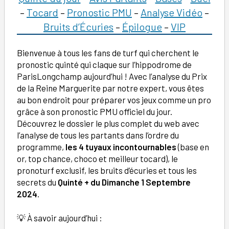
–
Tocard
–
Pronostic PMU
–
Analyse Vidéo
–
Bruits d’Écuries
–
Épilogue
–
VIP
Bienvenue à tous les fans de turf qui cherchent le
pronostic quinté qui claque sur l’hippodrome de
ParisLongchamp aujourd’hui ! Avec l’analyse du Prix
de la Reine Marguerite par notre expert, vous êtes
au bon endroit pour préparer vos jeux comme un pro
grâce à son pronostic PMU officiel du jour.
Découvrez le dossier le plus complet du web avec
l’analyse de tous les partants dans l’ordre du
programme,
les 4 tuyaux incontournables
(base en
or, top chance, choco et meilleur tocard), le
pronoturf exclusif, les bruits d’écuries et tous les
secrets du
Quinté + du Dimanche 1 Septembre
2024
.
💡 À savoir aujourd’hui :