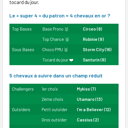
tocard du jour.
Le « super 4 » du patron
= 4 chevaux en or ?
Top Bases
Base Prono 🥇
Circeo (8)
Top Chance 🥈
Robinie (9)
Sous Bases
Choco PMU 🥉
Storm City (16)
Tocard du jour ❤️
Santurin (6)
5 chevaux à suivre
dans un champ réduit
Challengers
1er choix
Mykiss (7)
2ème choix
Utamaro (13)
Outsiders
Petit outsider
I’m a Believer (12)
Gros outsider
Cassius (2)