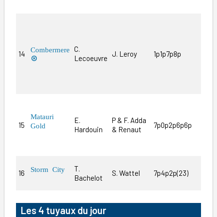
moin
Il vi
qu’a
en s
C.
Combermere
14
J. Leroy
1p1p7p8p
mais
Lecoeuvre

d’op
simp
rédu
Une 
plus
Matauri
E.
P & F. Adda
15
7p0p2p6p6p
disp
Gold
Hardouin
& Renaut
sur 
du j
T.
Storm City
16
S. Wattel
7p4p2p(23)
Voir
Bachelot
Les 4 tuyaux du jour