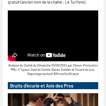
gratuit (ancien nom de la chaîne : Le Turfiste).
Analyse du Quinté du Dimanche 01/09/2024 par Simon. Pronostics
PMU, 4 Tuyaux, Duel du Quinté, Bases Solides et Tocard du jour.
Reportage exclusif ©PronoTurfGratuit
Bruits d’écurie et Avis des Pros