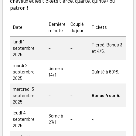
chevaux et les tickets tiercé, quarté, quinté+ du
patron !
Dernière
Couplé
Date
Tickets
minute
du jour
lundi 1
Tiercé. Bonus 3
septembre
–
–
et 4/5.
2025
mardi 2
3ème à
septembre
–
Quinté à 691€.
14/1
2025
mercredi 3
septembre
–
–
Bonus 4 sur 5.
2025
jeudi 4
3ème à
septembre
–
-.
27/1
2025