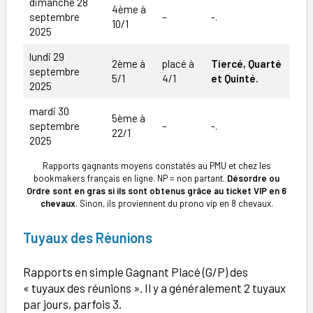
dimanche 28
4ème à
septembre
–
-.
10/1
2025
lundi 29
2ème à
placé à
Tiercé, Quarté
septembre
5/1
4/1
et Quinté.
2025
mardi 30
5ème à
septembre
–
-.
22/1
2025
Rapports gagnants moyens constatés au PMU et chez les
bookmakers français en ligne. NP = non partant.
Désordre ou
Ordre sont en gras si ils sont obtenus grâce au ticket VIP en 6
chevaux
. Sinon, ils proviennent du prono vip en 8 chevaux.
Tuyaux des Réunions
Rapports en simple Gagnant Placé (G/P) des
« tuyaux des réunions ». Il y a généralement 2 tuyaux
par jours, parfois 3.