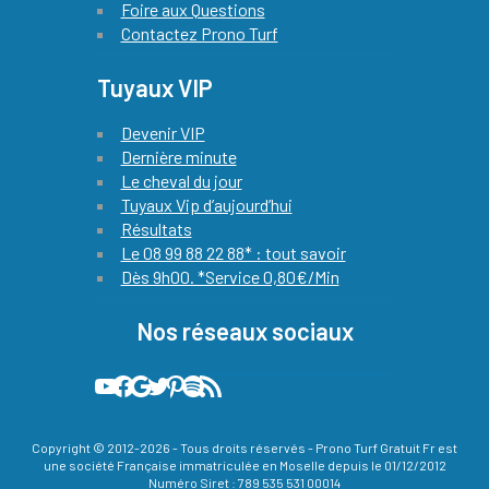
Foire aux Questions
Contactez Prono Turf
Tuyaux VIP
Devenir VIP
Dernière minute
Le cheval du jour
Tuyaux Vip d’aujourd’hui
Résultats
Le 08 99 88 22 88* : tout savoir
Dès 9h00. *Service 0,80€/Min
Nos réseaux sociaux
Notre chaine YouTube officielle avec le pronostic quinté de notre expert chaque jour
Quinté Plus PMU : notre compte Facebook officiel !
L'actualité du Quinté et des courses hippiques by prono turf gratuit sur Google actualités
Les meilleures infos hippiques sont relayées sur notre compte X (ex-twitter)
Sur Pinterest, vous découvrez les plus belle images liées à la passion des courses de chevaux
Podcast 100% Turf officiel de prono turf gratuit
Flux RSS de Prono Turf Gratuit
Copyright © 2012-2026 - Tous droits réservés - Prono Turf Gratuit Fr est
une société Française immatriculée en Moselle depuis le 01/12/2012
Numéro Siret : 789 535 531 00014