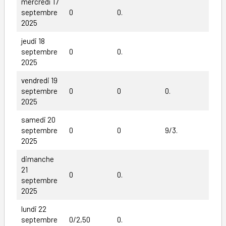
mercredi 17
septembre
0
0.
2025
jeudi 18
septembre
0
0.
2025
vendredi 19
septembre
0
0
0.
2025
samedi 20
septembre
0
0
9/3.
2025
dimanche
21
0
0.
septembre
2025
lundi 22
septembre
0/2,50
0.