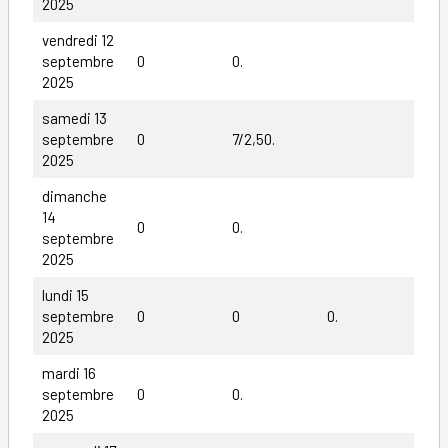
2025
vendredi 12
septembre
0
0.
2025
samedi 13
septembre
0
7/2,50.
2025
dimanche
14
0
0.
septembre
2025
lundi 15
septembre
0
0
0.
2025
mardi 16
septembre
0
0.
2025