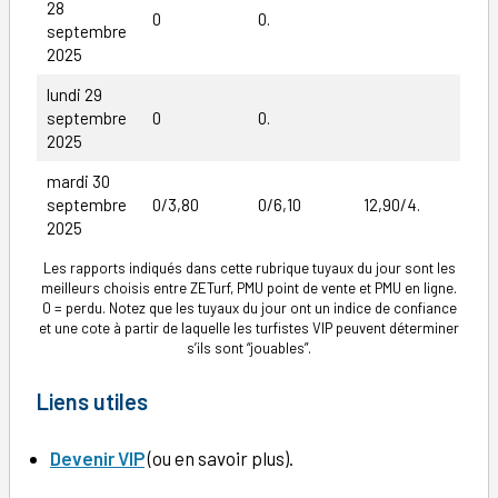
28
0
0.
septembre
2025
lundi 29
septembre
0
0.
2025
mardi 30
septembre
0/3,80
0/6,10
12,90/4.
2025
Les rapports indiqués dans cette rubrique tuyaux du jour sont les
meilleurs choisis entre ZETurf, PMU point de vente et PMU en ligne.
0 = perdu. Notez que les tuyaux du jour ont un indice de confiance
et une cote à partir de laquelle les turfistes VIP peuvent déterminer
s’ils sont “jouables”.
Liens utiles
Devenir VIP
(ou en savoir plus).