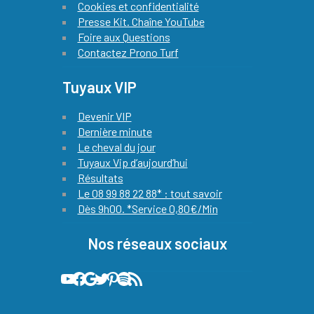
Cookies et confidentialité
Presse Kit. Chaîne YouTube
Foire aux Questions
Contactez Prono Turf
Tuyaux VIP
Devenir VIP
Dernière minute
Le cheval du jour
Tuyaux Vip d’aujourd’hui
Résultats
Le 08 99 88 22 88* : tout savoir
Dès 9h00. *Service 0,80€/Min
Nos réseaux sociaux
Notre chaine YouTube officielle avec le pronostic quinté de notre expert chaque jour
Quinté Plus PMU : notre compte Facebook officiel !
L'actualité du Quinté et des courses hippiques by prono turf gratuit sur Google actualités
Les meilleures infos hippiques sont relayées sur notre compte X (ex-twitter)
Sur Pinterest, vous découvrez les plus belle images liées à la passion des courses de chevaux
Podcast 100% Turf officiel de prono turf gratuit
Flux RSS de Prono Turf Gratuit