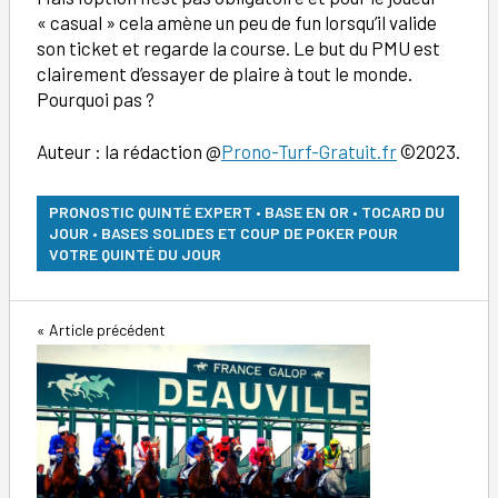
« casual » cela amène un peu de fun lorsqu’il valide
son ticket et regarde la course. Le but du PMU est
clairement d’essayer de plaire à tout le monde.
Pourquoi pas ?
Auteur : la rédaction @
Prono-Turf-Gratuit.fr
©2023.
PRONOSTIC QUINTÉ EXPERT • BASE EN OR • TOCARD DU
JOUR • BASES SOLIDES ET COUP DE POKER POUR
VOTRE QUINTÉ DU JOUR
Navigation
Article précédent
de
l’article