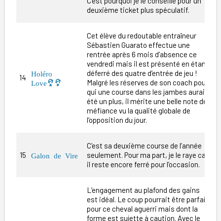
C’est pourquoi je le conseille pour un
deuxième ticket plus spéculatif.
Cet élève du redoutable entraîneur
Sébastien Guarato effectue une
rentrée après 6 mois d’absence ce
vendredi mais il est présenté en étant
déferré des quatre d’entrée de jeu !
Holéro
14
1
Malgré les réserves de son coach pour
Love
qui une course dans les jambes aurait
été un plus, il mérite une belle note de
méfiance vu la qualité globale de
l’opposition du jour.
C’est sa deuxième course de l’année
15
seulement. Pour ma part, je le raye car
1
Galon de Vire
il reste encore ferré pour l’occasion.
L’engagement au plafond des gains
est idéal. Le coup pourrait être parfait
pour ce cheval aguerri mais dont la
forme est sujette à caution. Avec le