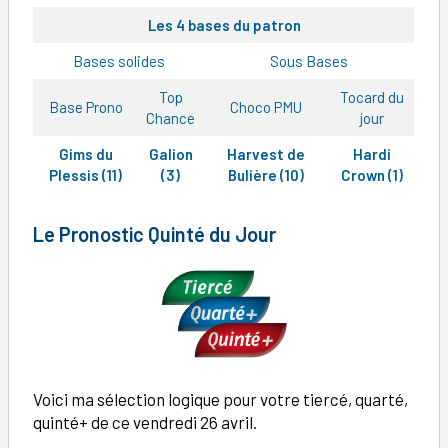
Les 4 bases du patron
Bases solides
Sous Bases
Top
Tocard du
Base Prono
Choco PMU
Chance
jour
Gims du
Galion
Harvest de
Hardi
Plessis (11)
(3)
Bulière (10)
Crown (1)
Le Pronostic Quinté du Jour
Voici ma sélection logique pour votre tiercé, quarté,
quinté+ de ce vendredi 26 avril.