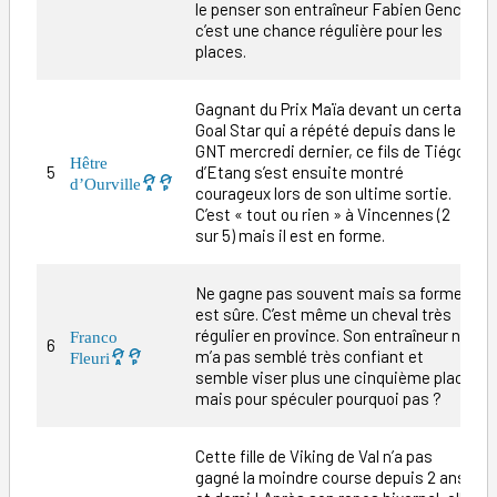
le penser son entraîneur Fabien Gence,
c’est une chance régulière pour les
places.
Gagnant du Prix Maïa devant un certain
Goal Star qui a répété depuis dans le
GNT mercredi dernier, ce fils de Tiégo
Hêtre
5
d’Etang s’est ensuite montré
1
d’Ourville
courageux lors de son ultime sortie.
C’est « tout ou rien » à Vincennes (2
sur 5) mais il est en forme.
Ne gagne pas souvent mais sa forme
est sûre. C’est même un cheval très
régulier en province. Son entraîneur ne
Franco
6
2
m’a pas semblé très confiant et
Fleuri
semble viser plus une cinquième place
mais pour spéculer pourquoi pas ?
Cette fille de Viking de Val n’a pas
gagné la moindre course depuis 2 ans