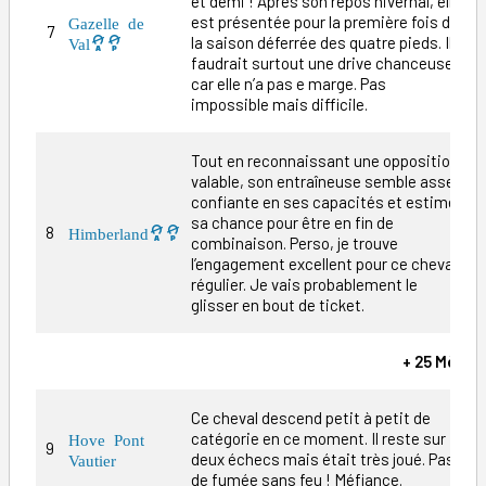
et demi ! Après son repos hivernal, elle
est présentée pour la première fois de
Gazelle de
7
2
la saison déferrée des quatre pieds. Il
Val
faudrait surtout une drive chanceuse
car elle n’a pas e marge. Pas
impossible mais difficile.
Tout en reconnaissant une opposition
valable, son entraîneuse semble assez
confiante en ses capacités et estime
sa chance pour être en fin de
8
1
Himberland
combinaison. Perso, je trouve
l’engagement excellent pour ce cheval
régulier. Je vais probablement le
glisser en bout de ticket.
+ 25 Mètre
Ce cheval descend petit à petit de
catégorie en ce moment. Il reste sur
Hove Pont
9
1
deux échecs mais était très joué. Pas
Vautier
de fumée sans feu ! Méfiance.