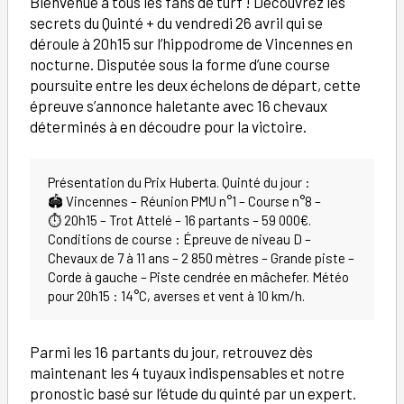
Bienvenue à tous les fans de turf ! Découvrez les
secrets du Quinté + du vendredi 26 avril qui se
déroule à 20h15 sur l’hippodrome de Vincennes en
nocturne. Disputée sous la forme d’une course
poursuite entre les deux échelons de départ, cette
épreuve s’annonce haletante avec 16 chevaux
déterminés à en découdre pour la victoire.
Présentation du Prix Huberta. Quinté du jour :
🏟️ Vincennes – Réunion PMU n°1 – Course n°8 –
⏱️ 20h15 – Trot Attelé – 16 partants – 59 000€.
Conditions de course : Épreuve de niveau D –
Chevaux de 7 à 11 ans – 2 850 mètres – Grande piste –
Corde à gauche – Piste cendrée en mâchefer. Météo
pour 20h15 : 14°C, averses et vent à 10 km/h.
Parmi les 16 partants du jour, retrouvez dès
maintenant les 4 tuyaux indispensables et notre
pronostic basé sur l’étude du quinté par un expert.