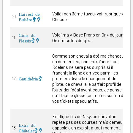
Voilà mon 3ème tuyau, voir rubrique «
Harvest de
10
9
Choco ».
Bulière
Voici ma « Base Prono en Or » du jour !
Gims du
11
4
On croise les doigts.
Plessis
Comme son cheval a été malchanceux
en dernier lieu, son entraîneur Luc
Roelens ne sera pas surpris si il
franchit la ligne d’arrivée parmi les
12
premiers. Avec le changement de
1
Gaulthéria
pilote, ce cheval a le parfait profil de
l’outsider idéal avant coup. Je pense
qu’il faut le glisser au moins sur l’un de
vos tickets spéculatifs.
En digne fils de Niky, ce cheval ne
répète pas ses courses mais demeure
Extra du
13
capable d’un exploit à tout moment.
1
Châtelet