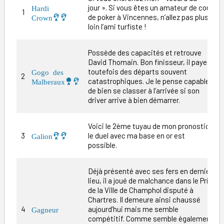
jour ». Si vous êtes un amateur de coup
Hardi
1
1
de poker à Vincennes, n’allez pas plus
Crown
loin l’ami turfiste !
Possède des capacités et retrouve
David Thomain. Bon finisseur, il paye
toutefois des départs souvent
Gogo des
2
1
catastrophiques. Je le pense capable
Malberaux
de bien se classer à l’arrivée si son
driver arrive à bien démarrer.
Voici le 2ème tuyau de mon pronostic,
3
le duel avec ma base en or est
8
Galion
possible.
Déjà présenté avec ses fers en dernier
lieu, il a joué de malchance dans le Prix
de la Ville de Champhol disputé à
Chartres. Il demeure ainsi chaussé
4
aujourd’hui mais me semble
1
Gagneur
compétitif. Comme semble également