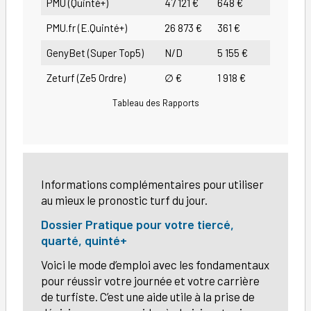
PMU (Quinté+)
47 121 €
648 €
PMU.fr (E.Quinté+)
26 873 €
361 €
GenyBet (Super Top5)
N/D
5 155 €
Zeturf (Ze5 Ordre)
∅ €
1 918 €
Tableau des Rapports
Informations complémentaires pour utiliser
au mieux le pronostic turf du jour.
Dossier Pratique pour votre tiercé,
quarté, quinté+
Voici le mode d’emploi avec les fondamentaux
pour réussir votre journée et votre carrière
de turfiste. C’est une aide utile à la prise de