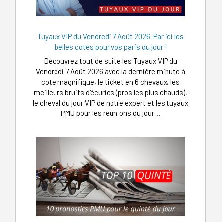
Tuyaux VIP du Vendredi 7 Août 2026. Par ici les
belles cotes pour vos paris du jour !
Découvrez tout de suite les Tuyaux VIP du
Vendredi 7 Août 2026 avec la dernière minute à
cote magnifique, le ticket en 6 chevaux, les
meilleurs bruits d'écuries (pros les plus chauds),
le cheval du jour VIP de notre expert et les tuyaux
PMU pour les réunions du jour…