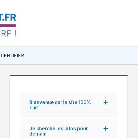
IDENTIFIER
Bienvenue sur le site 100%
Turf
Je cherche les infos pour
demain