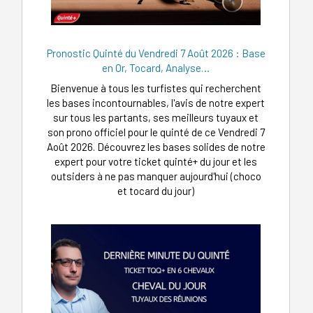
Pronostic Quinté du Vendredi 7 Août 2026 : Base
en Or, Tocard, Analyse…
Bienvenue à tous les turfistes qui recherchent
les bases incontournables, l'avis de notre expert
sur tous les partants, ses meilleurs tuyaux et
son prono officiel pour le quinté de ce Vendredi 7
Août 2026. Découvrez les bases solides de notre
expert pour votre ticket quinté+ du jour et les
outsiders à ne pas manquer aujourd'hui (choco
et tocard du jour)