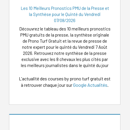
Les 10 Meilleurs Pronostics PMU de la Presse et
la Synthèse pour le Quinté du Vendredi
07/08/2026
Découvrez le tableau des 10 meilleurs pronostics
PMU gratuits de la presse, la synthèse originale
de Prono Turf Gratuit et la revue de presse de
notre expert pour le quinté du Vendredi 7 Août
2026. Retrouvez notre synthèse de la presse
exclusive avec les 8 chevaux les plus cités par
les meilleurs journalistes dans le quinté du jour
L'actualité des courses by prono turf gratuit est
à retrouver chaque jour sur
Google Actualités
.