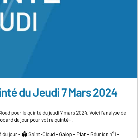
uinté du Jeudi 7 Mars 2024
oud pour le quinté du jeudi 7 mars 2024. Voici l’analyse de
tocard du jour pour votre quinté+.
 du jour – 🏟️ Saint-Cloud – Galop – Plat – Réunion n°1 –