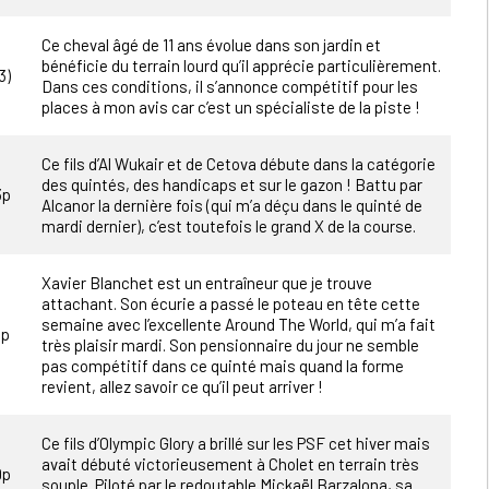
Ce cheval âgé de 11 ans évolue dans son jardin et
bénéficie du terrain lourd qu’il apprécie particulièrement.
3)
Dans ces conditions, il s’annonce compétitif pour les
places à mon avis car c’est un spécialiste de la piste !
Ce fils d’Al Wukair et de Cetova débute dans la catégorie
des quintés, des handicaps et sur le gazon ! Battu par
3p
Alcanor la dernière fois (qui m’a déçu dans le quinté de
mardi dernier), c’est toutefois le grand X de la course.
Xavier Blanchet est un entraîneur que je trouve
attachant. Son écurie a passé le poteau en tête cette
semaine avec l’excellente Around The World, qui m’a fait
3p
très plaisir mardi. Son pensionnaire du jour ne semble
pas compétitif dans ce quinté mais quand la forme
revient, allez savoir ce qu’il peut arriver !
Ce fils d’Olympic Glory a brillé sur les PSF cet hiver mais
avait débuté victorieusement à Cholet en terrain très
9p
souple. Piloté par le redoutable Mickaël Barzalona, sa