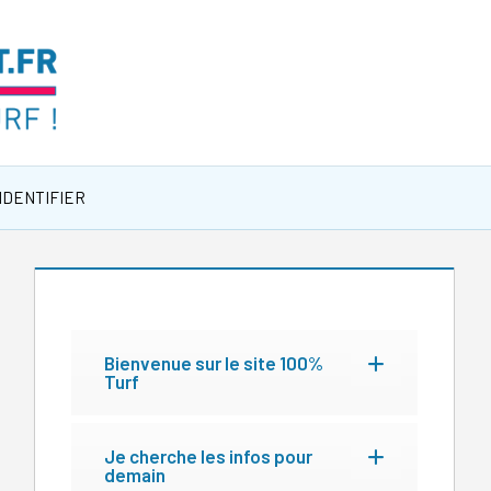
IDENTIFIER
Bienvenue sur le site 100%
Turf
Je cherche les infos pour
demain