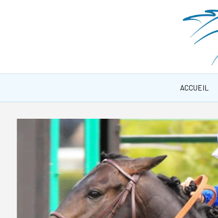
ACCUEIL
Skip
to
content