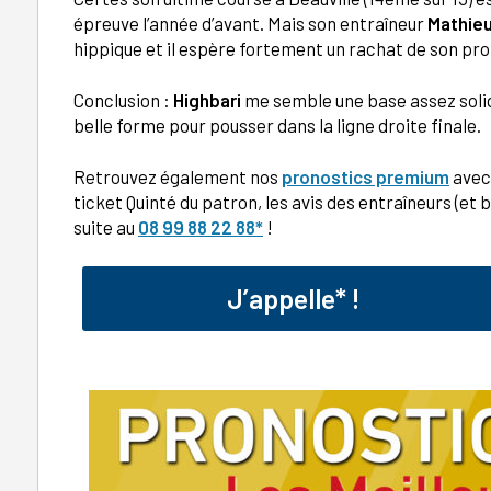
épreuve l’année d’avant. Mais son entraîneur
Mathie
hippique et il espère fortement un rachat de son prot
Conclusion :
Highbari
me semble une base assez solid
belle forme pour pousser dans la ligne droite finale.
Retrouvez également nos
pronostics premium
avec
ticket Quinté du patron, les avis des entraîneurs (et
suite au
08 99 88 22 88*
!
J’appelle* !