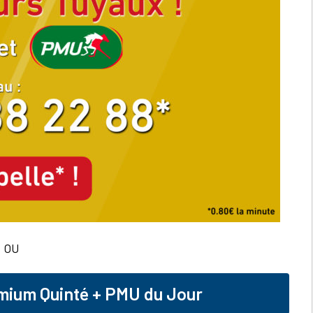
OU
emium
Quinté + PMU
du Jour