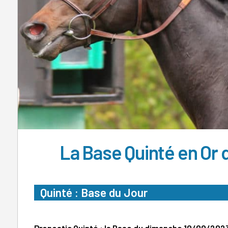
La Base Quinté en Or
Quinté : Base du Jour
Pronostic Quinté : la Base du dimanche 10/09/202