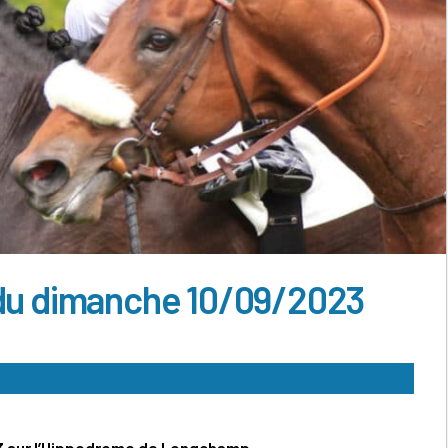
 du dimanche 10/09/2023
3 sur l’Hippodrome de Longchamp.