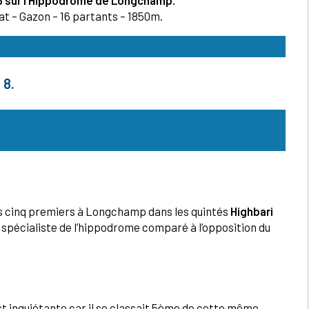
lat – Gazon – 16 partants – 1850m.
 8
.
 les cinq premiers à Longchamp dans les quintés
Highbari
nd spécialiste de l’hippodrome comparé à l’opposition du
est inquiétante car il se classait 5ème de cette même