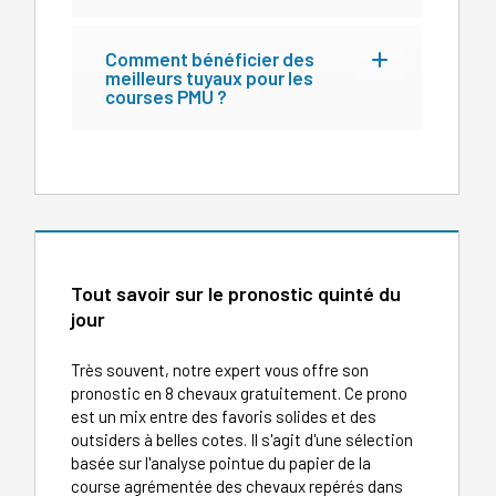
Comment bénéficier des
meilleurs tuyaux pour les
courses PMU ?
Tout savoir sur le pronostic quinté du
jour
Très souvent, notre expert vous offre son
pronostic en 8 chevaux gratuitement. Ce prono
est un mix entre des favoris solides et des
outsiders à belles cotes. Il s'agit d'une sélection
basée sur l'analyse pointue du papier de la
course agrémentée des chevaux repérés dans