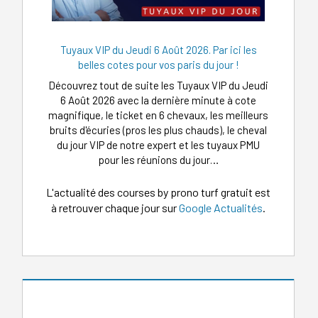
Tuyaux VIP du Jeudi 6 Août 2026. Par ici les
belles cotes pour vos paris du jour !
Découvrez tout de suite les Tuyaux VIP du Jeudi
6 Août 2026 avec la dernière minute à cote
magnifique, le ticket en 6 chevaux, les meilleurs
bruits d'écuries (pros les plus chauds), le cheval
du jour VIP de notre expert et les tuyaux PMU
pour les réunions du jour…
L'actualité des courses by prono turf gratuit est
à retrouver chaque jour sur
Google Actualités
.