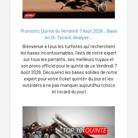
Pronostic Quinté du Vendredi 7 Août 2026 : Base
en Or, Tocard, Analyse…
Bienvenue à tous les turfistes qui recherchent
les bases incontournables, l'avis de notre expert
sur tous les partants, ses meilleurs tuyaux et
son prono officiel pour le quinté de ce Vendredi 7
Août 2026. Découvrez les bases solides de notre
expert pour votre ticket quinté+ du jour et les
outsiders à ne pas manquer aujourd'hui (choco
et tocard du jour)