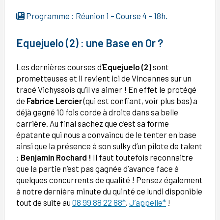
Programme : Réunion 1 – Course 4 – 18h.
Equejuelo (2)
: une Base en Or ?
Les dernières courses d’
Equejuelo (2)
sont
prometteuses et il revient ici de Vincennes sur un
tracé Vichyssois qu’il va aimer ! En effet le protégé
de
Fabrice Lercier
(qui est confiant, voir plus bas) a
déjà gagné 10 fois corde à droite dans sa belle
carrière. Au final sachez que c’est sa forme
épatante qui nous a convaincu de le tenter en base
ainsi que la présence à son sulky d’un pilote de talent
:
Benjamin Rochard !
Il faut toutefois reconnaitre
que la partie n’est pas gagnée d’avance face à
quelques concurrents de qualité ! Pensez également
à notre dernière minute du quinté ce lundi disponible
tout de suite au
08 99 88 22 88*
,
J’appelle*
!