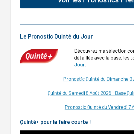
Le Pronostic Quinté du Jour
Découvrez ma sélection co
détaillée avec la base, les
Jour
.
Pronostic Quinté du Dimanche 9 
Quinté du Samedi 8 Août 2026 : Base Qui
Pronostic Quinté du Vendredi 7 
Quinté+ pour la faire courte !