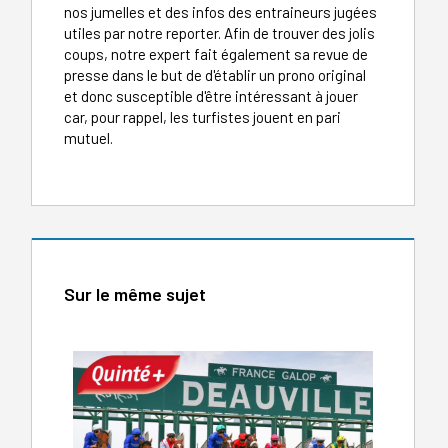
nos jumelles et des infos des entraineurs jugées
utiles par notre reporter. Afin de trouver des jolis
coups, notre expert fait également sa revue de
presse dans le but de d'établir un prono original
et donc susceptible d'être intéressant à jouer
car, pour rappel, les turfistes jouent en pari
mutuel.
Sur le même sujet