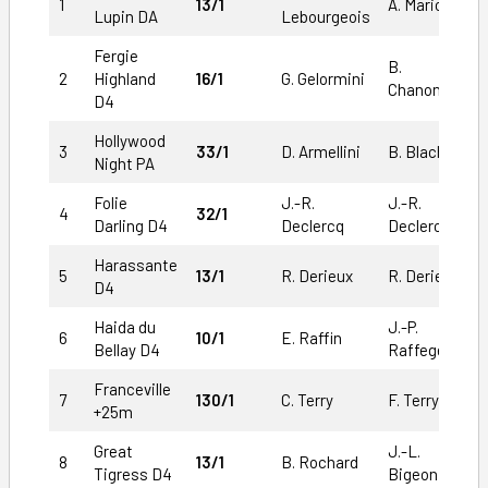
1
13/1
A. Marion
(
Lupin DA
Lebourgeois
Fergie
B.
2
Highland
16/1
G. Gelormini
(
Chanonat
D4
Hollywood
3
33/1
D. Armellini
B. Blachet
(
Night PA
Folie
J.-R.
J.-R.
4
32/1
0
Darling D4
Declercq
Declercq
Harassante
5
13/1
R. Derieux
R. Derieux
(
D4
Haida du
J.-P.
6
10/1
E. Raffin
(
Bellay D4
Raffegeau
Franceville
7
130/1
C. Terry
F. Terry
(
+25m
Great
J.-L.
8
13/1
B. Rochard
(
Tigress D4
Bigeon