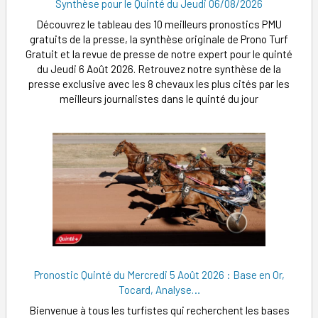
Synthèse pour le Quinté du Jeudi 06/08/2026
Découvrez le tableau des 10 meilleurs pronostics PMU
gratuits de la presse, la synthèse originale de Prono Turf
Gratuit et la revue de presse de notre expert pour le quinté
du Jeudi 6 Août 2026. Retrouvez notre synthèse de la
presse exclusive avec les 8 chevaux les plus cités par les
meilleurs journalistes dans le quinté du jour
Pronostic Quinté du Mercredi 5 Août 2026 : Base en Or,
Tocard, Analyse…
Bienvenue à tous les turfistes qui recherchent les bases