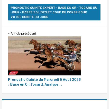
PRONOSTIC QUINTÉ EXPERT • BASE EN OR • TOCARD DU
JOUR • BASES SOLIDES ET COUP DE POKER POUR
VOTRE QUINTÉ DU JOUR
Navigation
Article précédent
de
l’article
Pronostic Quinté du Mercredi 5 Août 2026
: Base en Or, Tocard, Analyse…