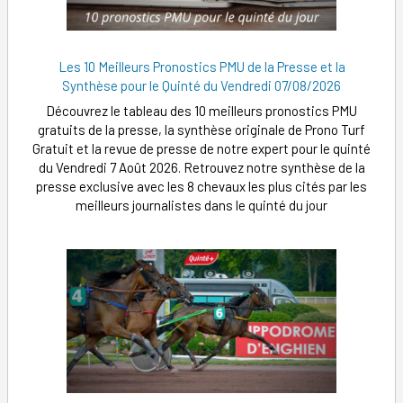
Les 10 Meilleurs Pronostics PMU de la Presse et la
Synthèse pour le Quinté du Vendredi 07/08/2026
Découvrez le tableau des 10 meilleurs pronostics PMU
gratuits de la presse, la synthèse originale de Prono Turf
Gratuit et la revue de presse de notre expert pour le quinté
du Vendredi 7 Août 2026. Retrouvez notre synthèse de la
presse exclusive avec les 8 chevaux les plus cités par les
meilleurs journalistes dans le quinté du jour