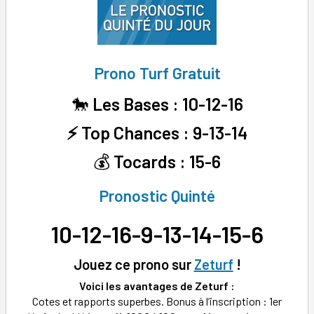
Prono Turf Gratuit
🐎
Les Bases
: 10-12-16
⚡ Top Chances : 9-13-14
💰
Tocards : 15-6
Pronostic Quinté
10-12-16-9-13-14-15-6
Jouez ce prono sur
Zeturf
!
Voici les avantages de Zeturf :
Cotes et rapports superbes. Bonus à l’inscription : 1er