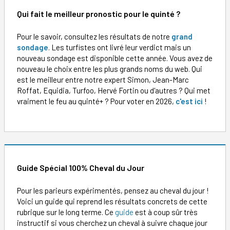
Qui fait le meilleur pronostic pour le quinté ?
Pour le savoir, consultez les résultats de notre
grand
sondage
. Les turfistes ont livré leur verdict mais un
nouveau sondage est disponible cette année. Vous avez de
nouveau le choix entre les plus grands noms du web. Qui
est le meilleur entre notre expert Simon, Jean-Marc
Roffat, Equidia, Turfoo, Hervé Fortin ou d'autres ? Qui met
vraiment le feu au quinté+ ? Pour voter en 2026,
c'est ici
!
Guide Spécial 100% Cheval du Jour
Pour les parieurs expérimentés, pensez au cheval du jour !
Voici un guide qui reprend les résultats concrets de cette
rubrique sur le long terme. Ce
guide
est à coup sûr très
instructif si vous cherchez un cheval à suivre chaque jour