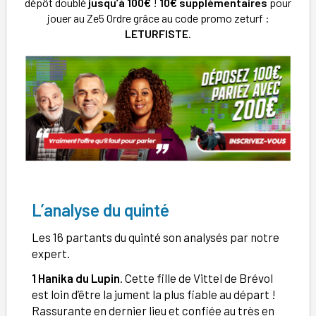
dépôt doublé
jusqu’à 100€
!
10€ supplémentaires
pour
jouer au Ze5 Ordre grâce au code promo zeturf :
LETURFISTE
.
L’analyse du quinté
Les 16 partants du quinté son analysés par notre
expert.
1 Hanika du Lupin
. Cette fille de Vittel de Brévol
est loin d’être la jument la plus fiable au départ !
Rassurante en dernier lieu et confiée au très en