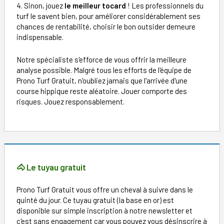
4. Sinon, jouez
le meilleur tocard
! Les professionnels du
turf le savent bien, pour améliorer considérablement ses
chances de rentabilité, choisir le bon outsider demeure
indispensable.
Notre spécialiste s'efforce de vous offrir la meilleure
analyse possible. Malgré tous les efforts de l'équipe de
Prono Turf Gratuit, n'oubliez jamais que l'arrivée d'une
course hippique reste aléatoire. Jouer comporte des
risques. Jouez responsablement.
🐴 Le tuyau gratuit
Prono Turf Gratuit vous offre un cheval à suivre dans le
quinté du jour. Ce tuyau gratuit (la base en or) est
disponible sur simple inscription à notre newsletter et
c'est sans engagement car vous pouvez vous désinscrire à