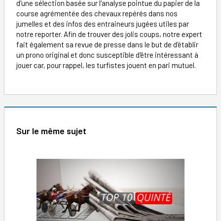
d'une sélection basée sur l'analyse pointue du papier de la
course agrémentée des chevaux repérés dans nos
jumelles et des infos des entraineurs jugées utiles par
notre reporter. Afin de trouver des jolis coups, notre expert
fait également sa revue de presse dans le but de d'établir
un prono original et donc susceptible d'être intéressant à
jouer car, pour rappel, les turfistes jouent en pari mutuel.
Sur le même sujet