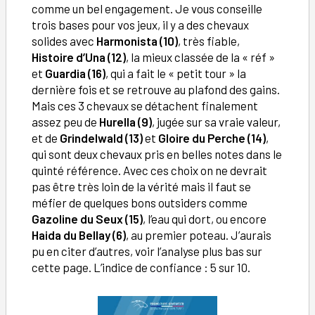
comme un bel engagement. Je vous conseille
trois bases pour vos jeux, il y a des chevaux
solides avec
Harmonista
(10)
, très fiable,
Histoire d’Una (12)
, la mieux classée de la « réf »
et
Guardia (16)
, qui a fait le « petit tour » la
dernière fois et se retrouve au plafond des gains.
Mais ces 3 chevaux se détachent finalement
assez peu de
Hurella (9)
, jugée sur sa vraie valeur,
et de
Grindelwald
(13)
et
Gloire du Perche
(14)
,
qui sont deux chevaux pris en belles notes dans le
quinté référence. Avec ces choix on ne devrait
pas être très loin de la vérité mais il faut se
méfier de quelques bons outsiders comme
Gazoline du Seux (15)
, l’eau qui dort, ou encore
Haida du Bellay (6)
, au premier poteau. J’aurais
pu en citer d’autres, voir l’analyse plus bas sur
cette page. L’indice de confiance : 5 sur 10.