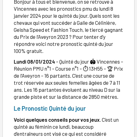
Bonjour à tous et bienvenue, on se retrouve à
Vincennes avec les pronostics pmu du lundi 8
janvier 2024 pour le quinté du jour. Quels sont les
chevaux qui vont succéder à Galie de Célinière,
Geisha Speed et Fashion Touch, le tiercé gagnant
du Prix de l’Aveyron 2023 ? Pour tenter d’y
répondre voici notre pronostic quinté du jour
100% gratuit.
Lundi 08/01/2024
– Quinté du jour 🏟️ Vincennes –
Réunion PMU n°1 – Course n°1 – ⏱️ 13H55 – 🏆 Prix
de l’Aveyron – 16 partants. C’est une course de
trot réservée aux seules femelles âgées de 7 à 11
ans. Les 16 partantes évoluent au niveau D sur la
grande piste et sur la distance de 2850 mètres.
Le Pronostic Quinté du jour
Voici quelques conseils pour vos jeux
. C’est un
quinté au féminin ce lundi, beaucoup
d’entraîneurs ont visé ce qui est considéré