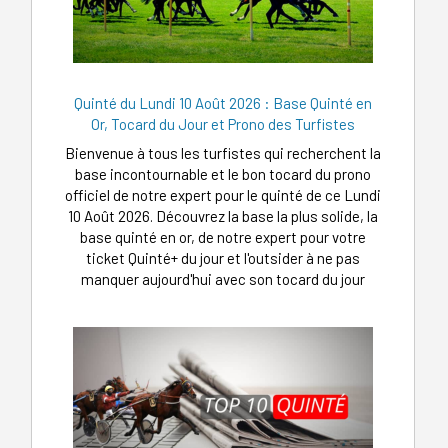
Quinté du Lundi 10 Août 2026 : Base Quinté en
Or, Tocard du Jour et Prono des Turfistes
Bienvenue à tous les turfistes qui recherchent la
base incontournable et le bon tocard du prono
officiel de notre expert pour le quinté de ce Lundi
10 Août 2026. Découvrez la base la plus solide, la
base quinté en or, de notre expert pour votre
ticket Quinté+ du jour et l'outsider à ne pas
manquer aujourd'hui avec son tocard du jour