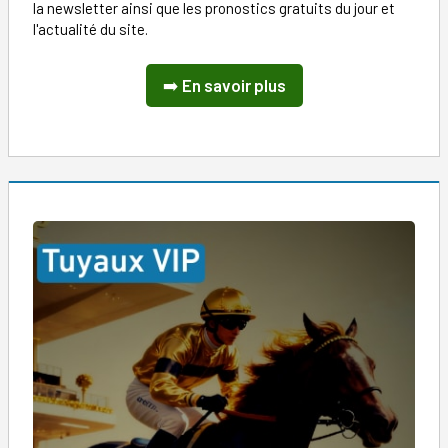
la newsletter ainsi que les pronostics gratuits du jour et
l'actualité du site.
➡️
En savoir plus