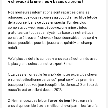
4 chevaux à la une : les 4 bases du prono !
Nos meilleures informations sont réparties dans les
rubriques que vous retrouvez au quotidien au fil de l'étude
de la course. Dans ce dossier spécial, l'un des plus
complets du web, vous découvrez une mine d'infos
gratuites car tout est analysé ! La base de notre étude
consiste à trouver 4 chevaux incontournables : ce sont 4
bases possibles pour les joueurs de quinté+ en champ
réduit.
Voici plus de détails sur ces 4 chevaux sélectionnés avec
le plus grand soins par notre expert Simon :
1.
La base en or
est le 1er choix de notre expert. Ce cheval
en or est sélectionné parce qu'il peut servir de première
base pour tous vos jeux (couplé, trio, tiercé…). Son taux de
réussite est excellent depuis 2012.
2. Ne manquez pas le bon
favori du jour
! Retrouvez le
cheval qui semble être le meilleur cheval parmi les favoris