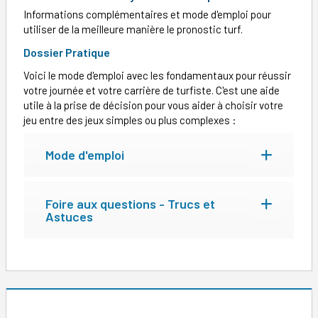
Informations complémentaires et mode d'emploi pour
utiliser de la meilleure manière le pronostic turf.
Dossier Pratique
Voici le mode d'emploi avec les fondamentaux pour réussir
votre journée et votre carrière de turfiste. C'est une aide
utile à la prise de décision pour vous aider à choisir votre
jeu entre des jeux simples ou plus complexes :
Mode d'emploi
Foire aux questions - Trucs et
Astuces