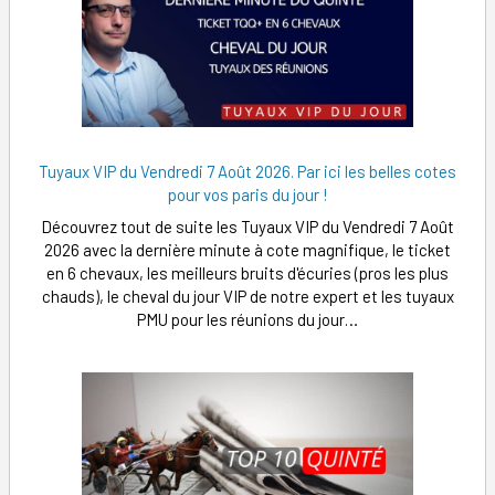
Tuyaux VIP du Vendredi 7 Août 2026. Par ici les belles cotes
pour vos paris du jour !
Découvrez tout de suite les Tuyaux VIP du Vendredi 7 Août
2026 avec la dernière minute à cote magnifique, le ticket
en 6 chevaux, les meilleurs bruits d'écuries (pros les plus
chauds), le cheval du jour VIP de notre expert et les tuyaux
PMU pour les réunions du jour…