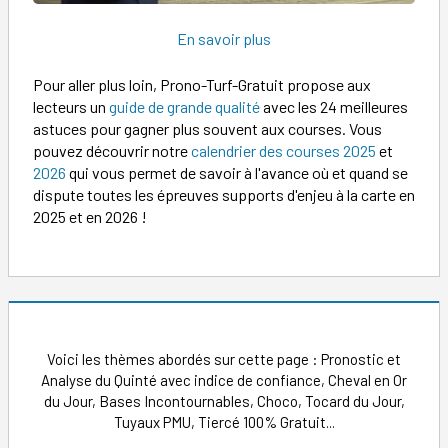
En savoir plus
Pour aller plus loin, Prono-Turf-Gratuit propose aux
lecteurs un
guide de grande qualité
avec les 24 meilleures
astuces pour gagner plus souvent aux courses. Vous
pouvez découvrir notre
calendrier des courses 2025
et
2026
qui vous permet de savoir à l'avance où et quand se
dispute toutes les épreuves supports d'enjeu à la carte en
2025 et en 2026 !
Voici les thèmes abordés sur cette page : Pronostic et
Analyse du Quinté avec indice de confiance, Cheval en Or
du Jour, Bases Incontournables, Choco, Tocard du Jour,
Tuyaux PMU, Tiercé 100% Gratuit...