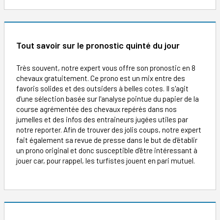
Tout savoir sur le pronostic quinté du jour
Très souvent, notre expert vous offre son pronostic en 8
chevaux gratuitement. Ce prono est un mix entre des
favoris solides et des outsiders à belles cotes. Il s'agit
d'une sélection basée sur l'analyse pointue du papier de la
course agrémentée des chevaux repérés dans nos
jumelles et des infos des entraineurs jugées utiles par
notre reporter. Afin de trouver des jolis coups, notre expert
fait également sa revue de presse dans le but de d'établir
un prono original et donc susceptible d'être intéressant à
jouer car, pour rappel, les turfistes jouent en pari mutuel.