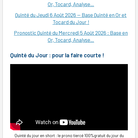
Or, Tocard, Analyse…
Quinté du Jeudi 6 Août 2026 — Base Quinté en Or et
Tocard du Jour !
Pronostic Quinté du Mercredi 5 Août 2026 : Base en
Or, Tocard, Analyse…
Quinté du Jour : pour la faire courte !
Quinté du jour en short : le prono tiercé 100%gratuit du jour du