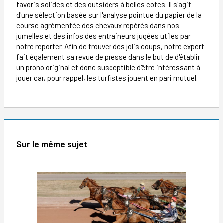
favoris solides et des outsiders à belles cotes. Il s'agit
d'une sélection basée sur l'analyse pointue du papier de la
course agrémentée des chevaux repérés dans nos
jumelles et des infos des entraineurs jugées utiles par
notre reporter. Afin de trouver des jolis coups, notre expert
fait également sa revue de presse dans le but de d'établir
un prono original et donc susceptible d'être intéressant à
jouer car, pour rappel, les turfistes jouent en pari mutuel.
Sur le même sujet