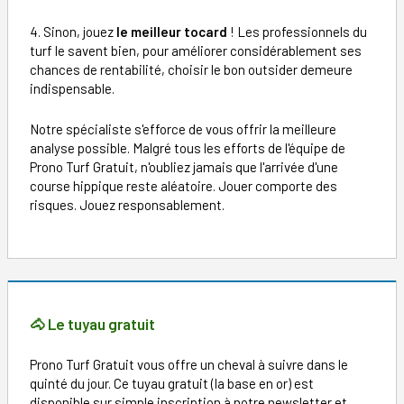
4. Sinon, jouez
le meilleur tocard
! Les professionnels du
turf le savent bien, pour améliorer considérablement ses
chances de rentabilité, choisir le bon outsider demeure
indispensable.
Notre spécialiste s'efforce de vous offrir la meilleure
analyse possible. Malgré tous les efforts de l'équipe de
Prono Turf Gratuit, n'oubliez jamais que l'arrivée d'une
course hippique reste aléatoire. Jouer comporte des
risques. Jouez responsablement.
🐴 Le tuyau gratuit
Prono Turf Gratuit vous offre un cheval à suivre dans le
quinté du jour. Ce tuyau gratuit (la base en or) est
disponible sur simple inscription à notre newsletter et