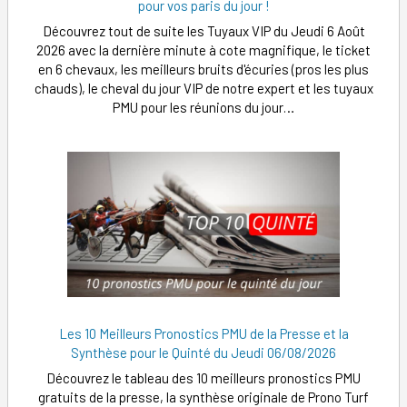
pour vos paris du jour !
Découvrez tout de suite les Tuyaux VIP du Jeudi 6 Août
2026 avec la dernière minute à cote magnifique, le ticket
en 6 chevaux, les meilleurs bruits d'écuries (pros les plus
chauds), le cheval du jour VIP de notre expert et les tuyaux
PMU pour les réunions du jour…
Les 10 Meilleurs Pronostics PMU de la Presse et la
Synthèse pour le Quinté du Jeudi 06/08/2026
Découvrez le tableau des 10 meilleurs pronostics PMU
gratuits de la presse, la synthèse originale de Prono Turf