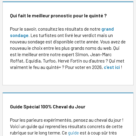
Qui fait le meilleur pronostic pour le quinté ?
Pour le savoir, consultez les résultats de notre
grand
sondage
. Les turfistes ont livré leur verdict mais un
nouveau sondage est disponible cette année. Vous avez de
nouveau le choix entre les plus grands noms du web. Qui
est le meilleur entre notre expert Simon, Jean-Marc
Roffat, Equidia, Turfoo, Hervé Fortin ou d'autres ? Qui met
vraiment le feu au quinté+ ? Pour voter en 2026,
c'est ici
!
Guide Spécial 100% Cheval du Jour
Pour les parieurs expérimentés, pensez au cheval du jour !
Voici un guide qui reprend les résultats concrets de cette
rubrique sur le long terme. Ce
guide
est à coup sûr très