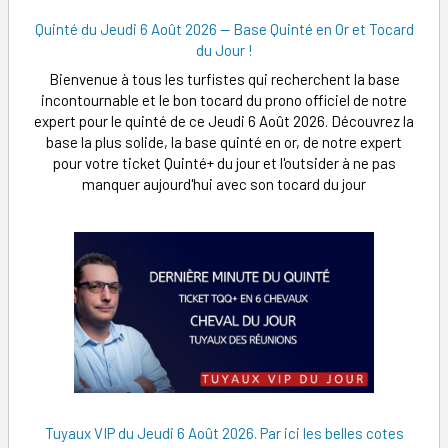
Quinté du Jeudi 6 Août 2026 — Base Quinté en Or et Tocard
du Jour !
Bienvenue à tous les turfistes qui recherchent la base
incontournable et le bon tocard du prono officiel de notre
expert pour le quinté de ce Jeudi 6 Août 2026. Découvrez la
base la plus solide, la base quinté en or, de notre expert
pour votre ticket Quinté+ du jour et l'outsider à ne pas
manquer aujourd'hui avec son tocard du jour
Tuyaux VIP du Jeudi 6 Août 2026. Par ici les belles cotes