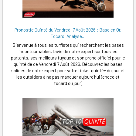
Pronostic Quinté du Vendredi 7 Août 2026 : Base en Or,
Tocard, Analyse…
Bienvenue à tous les turfistes qui recherchent les bases
incontournables, l'avis de notre expert sur tous les
partants, ses meilleurs tuyaux et son prono officiel pour le
quinté de ce Vendredi 7 Août 2026. Découvrez les bases
solides de notre expert pour votre ticket quinté+ du jour et
les outsiders à ne pas manquer aujourd'hui (choco et
tocard du jour)