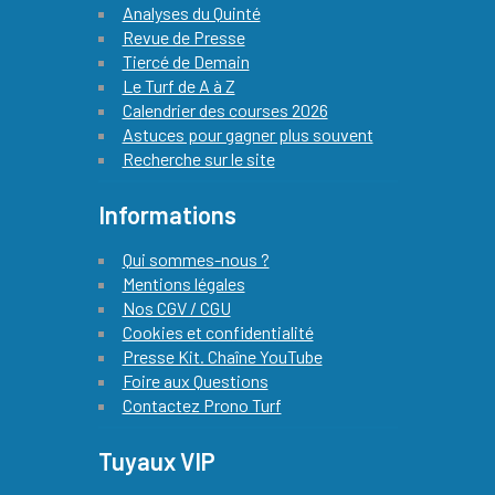
Analyses du Quinté
Revue de Presse
Tiercé de Demain
Le Turf de A à Z
Calendrier des courses 2026
Astuces pour gagner plus souvent
Recherche sur le site
Informations
Qui sommes-nous ?
Mentions légales
Nos CGV / CGU
Cookies et confidentialité
Presse Kit. Chaîne YouTube
Foire aux Questions
Contactez Prono Turf
Tuyaux VIP