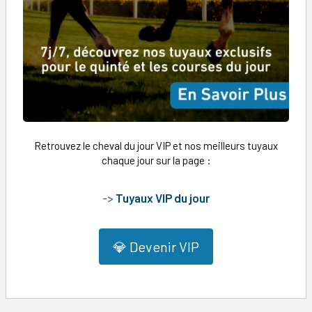
Retrouvez le cheval du jour VIP et nos meilleurs tuyaux
chaque jour sur la page :
->
Tuyaux VIP du jour
💎 Devenir VIP