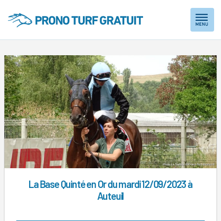
Skip
to
content
La Base Quinté en Or du mardi 12/09/2023 à
Auteuil