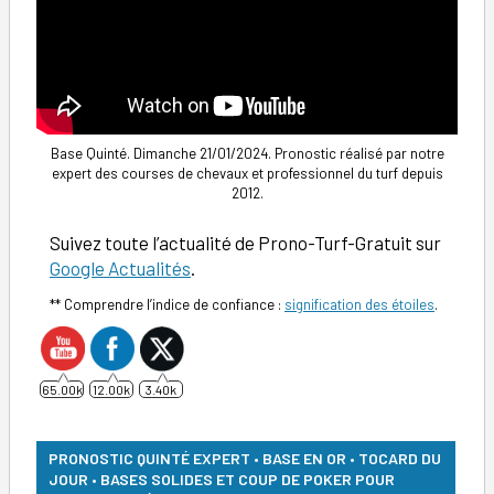
Base Quinté. Dimanche 21/01/2024. Pronostic réalisé par notre
expert des courses de chevaux et professionnel du turf depuis
2012.
Suivez toute l’actualité de Prono-Turf-Gratuit sur
Google Actualités
.
** Comprendre l’indice de confiance :
signification des étoiles
.
65.00k
12.00k
3.40k
PRONOSTIC QUINTÉ EXPERT • BASE EN OR • TOCARD DU
JOUR • BASES SOLIDES ET COUP DE POKER POUR