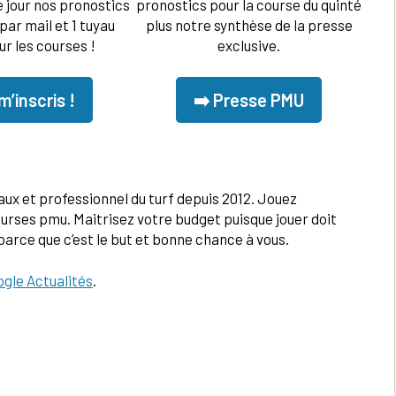
 jour nos pronostics
pronostics pour la course du quinté
ar mail et 1 tuyau
plus notre synthèse de la presse
ur les courses !
exclusive.
m’inscris !
➡️ Presse PMU
aux et professionnel du turf depuis 2012. Jouez
urses pmu. Maitrisez votre budget puisque jouer doit
parce que c’est le but et bonne chance à vous.
gle Actualités
.