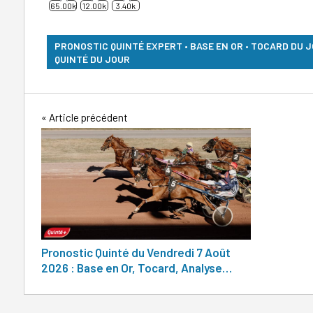
65.00k
12.00k
3.40k
PRONOSTIC QUINTÉ EXPERT • BASE EN OR • TOCARD DU 
QUINTÉ DU JOUR
Navigation
Article précédent
de
l’article
Pronostic Quinté du Vendredi 7 Août
2026 : Base en Or, Tocard, Analyse…