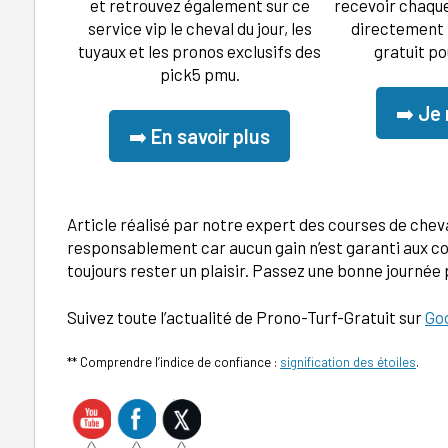
et retrouvez également sur ce
recevoir chaque
service vip le cheval du jour, les
directement p
tuyaux et les pronos exclusifs des
gratuit po
pick5 pmu.
➡️
Je 
➡️
En savoir plus
Article réalisé par notre expert des courses de chev
responsablement car aucun gain n’est garanti aux co
toujours rester un plaisir. Passez une bonne journée 
Suivez toute l’actualité de Prono-Turf-Gratuit sur
Goo
** Comprendre l’indice de confiance :
signification des étoiles
.