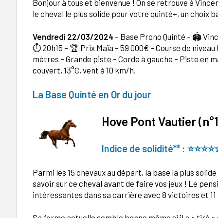
Bonjour à tous et bienvenue ! On se retrouve à Vinc
le cheval le plus solide pour votre quinté+, un choix b
Vendredi 22/03/2024
–
Base Prono Quinté – 🏟️ Vin
⏱️ 20h15 – 🏆 Prix Maïa – 59 000€ – Course de niveau 
mètres – Grande piste – Corde à gauche – Piste en mâ
couvert, 13°C, vent à 10 km/h.
La Base Quinté en Or du jour
Hove Pont Vautier (
n°
Indice de solidité** : ⭐⭐
⭐
⭐
Parmi les 15 chevaux au départ, la base la plus solide
savoir sur ce cheval avant de faire vos jeux ! Le pe
intéressantes dans sa carrière avec 8 victoires et 1
Sa forme actuelle semble bonne même si il a « tiré »