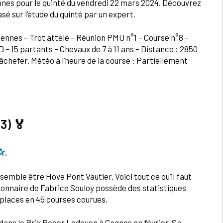
ennes pour le quinté du vendredi 22 mars 2024. Découvrez
asé sur l’étude du quinté par un expert.
cennes – Trot attelé – Réunion PMU n°1 – Course n°8 –
D – 15 partants – Chevaux de 7 à 11 ans – Distance : 2850
chefer. Météo à l’heure de la course : Partiellement
13)
🏅
✰.
 semble être Hove Pont Vautier. Voici tout ce qu’il faut
nsionnaire de Fabrice Souloy possède des statistiques
1 places en 45 courses courues.
 dans le Prix Roger Ledoyen à Cagnes en février. Sa