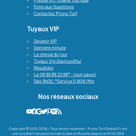
Foire aux Questions
Contactez Prono Turf
Tuyaux VIP
Devenir VIP
Dernière minute
Le cheval du jour
Tuyaux Vip d’aujourd’hui
Résultats
Le 08 99 88 22 88* : tout savoir
Dès 9h00. *Service 0,80€/Min
Nos réseaux sociaux
Notre chaine YouTube officielle avec le pronostic quinté de notre expert chaque jour
Quinté Plus PMU : notre compte Facebook officiel !
L'actualité du Quinté et des courses hippiques by prono turf gratuit sur Google actualités
Les meilleures infos hippiques sont relayées sur notre compte X (ex-twitter)
Sur Pinterest, vous découvrez les plus belle images liées à la passion des courses de chevaux
Podcast 100% Turf officiel de prono turf gratuit
Flux RSS de Prono Turf Gratuit
Copyright © 2012-2026 - Tous droits réservés - Prono Turf Gratuit Fr est
une société Française immatriculée en Moselle depuis le 01/12/2012