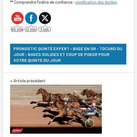
** Comprendre l’indice de confiance :
signification des étoiles
.
65.00k
12.00k
3.40k
PRONOSTIC QUINTÉ EXPERT • BASE EN OR • TOCARD DU
JOUR • BASES SOLIDES ET COUP DE POKER POUR
VOTRE QUINTÉ DU JOUR
Navigation
Article précédent
de
l’article