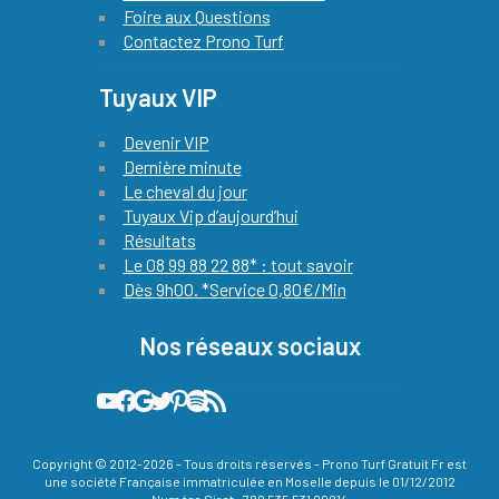
Foire aux Questions
Contactez Prono Turf
Tuyaux VIP
Devenir VIP
Dernière minute
Le cheval du jour
Tuyaux Vip d’aujourd’hui
Résultats
Le 08 99 88 22 88* : tout savoir
Dès 9h00. *Service 0,80€/Min
Nos réseaux sociaux
Notre chaine YouTube officielle avec le pronostic quinté de notre expert chaque jour
Quinté Plus PMU : notre compte Facebook officiel !
L'actualité du Quinté et des courses hippiques by prono turf gratuit sur Google actualités
Les meilleures infos hippiques sont relayées sur notre compte X (ex-twitter)
Sur Pinterest, vous découvrez les plus belle images liées à la passion des courses de chevaux
Podcast 100% Turf officiel de prono turf gratuit
Flux RSS de Prono Turf Gratuit
Copyright © 2012-2026 - Tous droits réservés - Prono Turf Gratuit Fr est
une société Française immatriculée en Moselle depuis le 01/12/2012