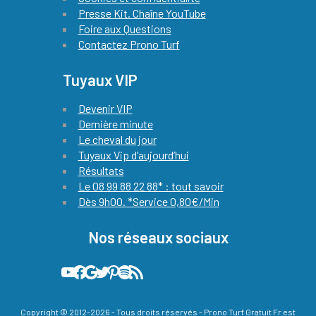
Presse Kit. Chaîne YouTube
Foire aux Questions
Contactez Prono Turf
Tuyaux VIP
Devenir VIP
Dernière minute
Le cheval du jour
Tuyaux Vip d’aujourd’hui
Résultats
Le 08 99 88 22 88* : tout savoir
Dès 9h00. *Service 0,80€/Min
Nos réseaux sociaux
Notre chaine YouTube officielle avec le pronostic quinté de notre expert chaque jour
Quinté Plus PMU : notre compte Facebook officiel !
L'actualité du Quinté et des courses hippiques by prono turf gratuit sur Google actualités
Les meilleures infos hippiques sont relayées sur notre compte X (ex-twitter)
Sur Pinterest, vous découvrez les plus belle images liées à la passion des courses de chevaux
Podcast 100% Turf officiel de prono turf gratuit
Flux RSS de Prono Turf Gratuit
Copyright © 2012-2026 - Tous droits réservés - Prono Turf Gratuit Fr est