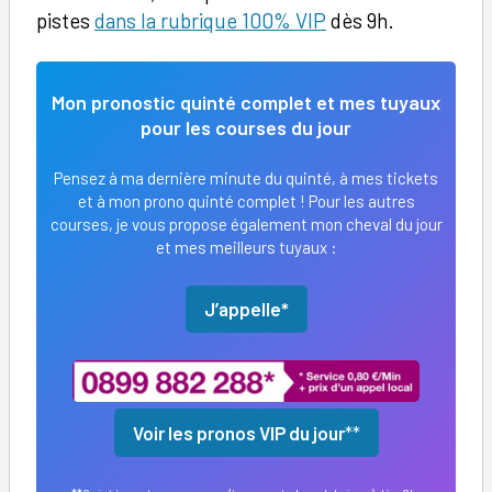
pistes
dans la rubrique 100% VIP
dès 9h.
Mon pronostic quinté complet et mes tuyaux
pour les courses du jour
Pensez à ma dernière minute du quinté, à mes tickets
et à mon prono quinté complet ! Pour les autres
courses, je vous propose également mon cheval du jour
et mes meilleurs tuyaux :
J’appelle*
Voir les pronos VIP du jour
**