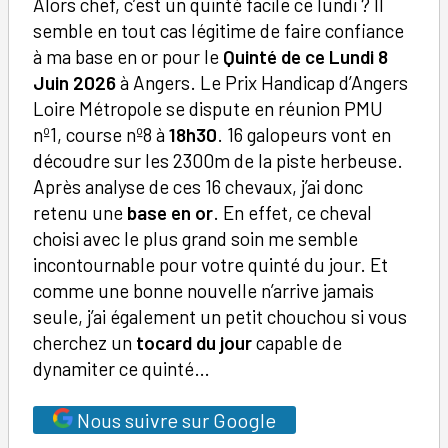
Alors chef, c’est un quinté facile ce lundi ? Il
semble en tout cas légitime de faire confiance
à ma base en or pour le
Quinté de ce Lundi 8
Juin 2026
à Angers. Le Prix Handicap d’Angers
Loire Métropole se dispute en réunion PMU
nº1, course nº8 à
18h30
. 16 galopeurs vont en
découdre sur les 2300m de la piste herbeuse.
Après analyse de ces 16 chevaux, j’ai donc
retenu une
base en or
. En effet, ce cheval
choisi avec le plus grand soin me semble
incontournable pour votre quinté du jour. Et
comme une bonne nouvelle n’arrive jamais
seule, j’ai également un petit chouchou si vous
cherchez un
tocard du jour
capable de
dynamiter ce quinté…
Nous suivre sur Google