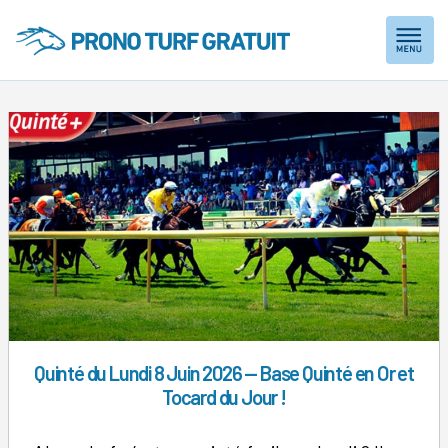
Skip
to
content
Quinté du Lundi 8 Juin 2026 — Base Quinté en Or et
Tocard du Jour !