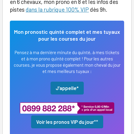
en 6 chevaux, mon prono en 8 et les infos des
pistes
dans la rubrique 10
0
% VIP
dès 9h.
Mon pronostic quinté complet et mes tuyaux
pour les courses du jour
Pensez à ma dernière minute du quinté, à mes tickets
et à mon prono quinté complet ! Pour les autres
courses, je vous propose également mon cheval du jour
et mes meilleurs tuyaux :
J’appelle*
Voir les pronos VIP du jour
**