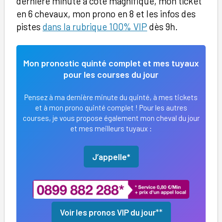
dernière minute à cote magnifique, mon ticket
en 6 chevaux, mon prono en 8 et les infos des
pistes
dans la rubrique 100% VIP
dès 9h.
Mon pronostic quinté complet et mes tuyaux
pour les courses du jour
Pensez à ma dernière minute du quinté, à mes tickets
et à mon prono quinté complet ! Pour les autres
courses, je vous propose également mon cheval du jour
et mes meilleurs tuyaux :
J’appelle*
Voir les pronos VIP du jour
**