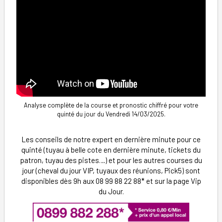
Analyse complète de la course et pronostic chiffré pour votre
quinté du jour du Vendredi 14/03/2025.
Les conseils de notre expert en dernière minute pour ce
quinté (tuyau à belle cote en dernière minute, tickets du
patron, tuyau des pistes…) et pour les autres courses du
jour (cheval du jour VIP, tuyaux des réunions, Pick5) sont
disponibles dès 9h aux 08 99 88 22 88* et sur la page Vip
du Jour.