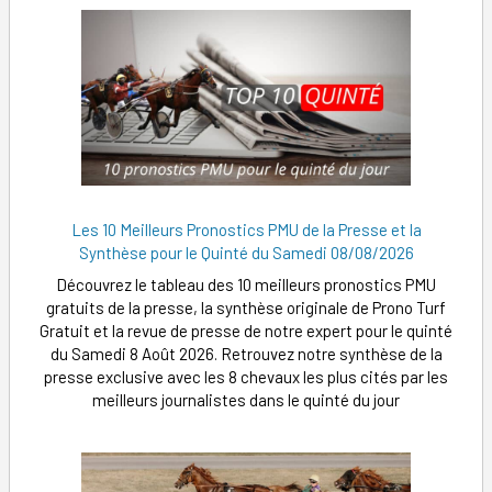
Les 10 Meilleurs Pronostics PMU de la Presse et la
Synthèse pour le Quinté du Samedi 08/08/2026
Découvrez le tableau des 10 meilleurs pronostics PMU
gratuits de la presse, la synthèse originale de Prono Turf
Gratuit et la revue de presse de notre expert pour le quinté
du Samedi 8 Août 2026. Retrouvez notre synthèse de la
presse exclusive avec les 8 chevaux les plus cités par les
meilleurs journalistes dans le quinté du jour