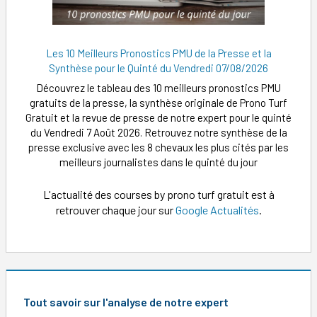
Les 10 Meilleurs Pronostics PMU de la Presse et la
Synthèse pour le Quinté du Vendredi 07/08/2026
Découvrez le tableau des 10 meilleurs pronostics PMU
gratuits de la presse, la synthèse originale de Prono Turf
Gratuit et la revue de presse de notre expert pour le quinté
du Vendredi 7 Août 2026. Retrouvez notre synthèse de la
presse exclusive avec les 8 chevaux les plus cités par les
meilleurs journalistes dans le quinté du jour
L'actualité des courses by prono turf gratuit est à
retrouver chaque jour sur
Google Actualités
.
Tout savoir sur l'analyse de notre expert