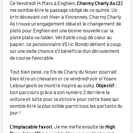
Ce Vendredi 14 Mars à Enghien,
Charmy Charly As (2)
me semble être le passage obligé de ce quinté. Un
brin décevant cet hiver à Vincennes, Charmy Charly
As trouve un engagement idéal et le changement de
piste pour Enghien est une bonne nouvelle car la
piste plate va l’aider. Véritable coup de cœur au
papier, ce pensionnaire d’Eric Bondo détient à coup
sûr une belle chance s’il bénéficie d’un déroulement
de course favorable.
Tout bien pesé, ce fils de Charly du Noyer pourrait
bien être un cheval en or ce vendredi soir si Yoann
Lebourgeois se montre inspiré au sulky.
Objectif
:
bon parcours grâce à son numéro 2 derrière la
voiture et lutte pour la victoire pour cette base qui
semble être la plus solide parmi tous les partants du
jour !
L’implacable favori
. Je me méfie ensuite de
High