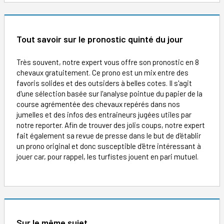
Tout savoir sur le pronostic quinté du jour
Très souvent, notre expert vous offre son pronostic en 8
chevaux gratuitement. Ce prono est un mix entre des
favoris solides et des outsiders à belles cotes. Il s'agit
d'une sélection basée sur l'analyse pointue du papier de la
course agrémentée des chevaux repérés dans nos
jumelles et des infos des entraineurs jugées utiles par
notre reporter. Afin de trouver des jolis coups, notre expert
fait également sa revue de presse dans le but de d'établir
un prono original et donc susceptible d'être intéressant à
jouer car, pour rappel, les turfistes jouent en pari mutuel.
Sur le même sujet