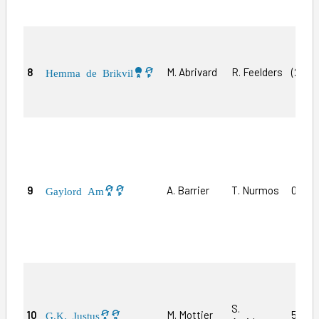
8
M. Abrivard
R. Feelders
(24)D
Hemma de Brikvil
9
A. Barrier
T. Nurmos
0a1a(
Gaylord Am
S.
10
M. Mottier
5m1a(
G.K. Justus