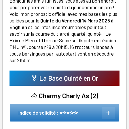
Bonjour les amis turfistes, vous êtes au bon endroit
pour préparer votre quinté du jour comme un pro !
Voici mon pronostic officiel avec mes bases les plus
solides pour le
Quinté du Vendredi 14 Mars 2025 à
Enghien
et les infos incontournables pour tout
savoir sur la course du tiercé, quarté, quinté+. Le
Prix de Pierrefitte-sur-Seine se dispute en réunion
PMU nº1, course nº8 à 20h15. 16 trotteurs lancés à
toute berzingues par l’autostart vont en découdre
sur 2150m.
🏅 La Base Quinté en Or
🐴
Charmy Charly As (2)
Indice de solidité : ⭐⭐⭐✰✰