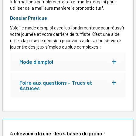
Informations complémentaires et mode d'emploi pour
utiliser de la meilleure manière le pronostic turf.
Dossier Pratique
Voici le mode d'emploi avec les fondamentaux pour réussir
votre journée et votre carrière de turfiste. C'est une aide
utile à la prise de décision pour vous aider à choisir votre
jeu entre des jeux simples ou plus complexes :
Mode d'emploi
Foire aux questions - Trucs et
Astuces
4 chevaux à la une : les 4 bases du prono !