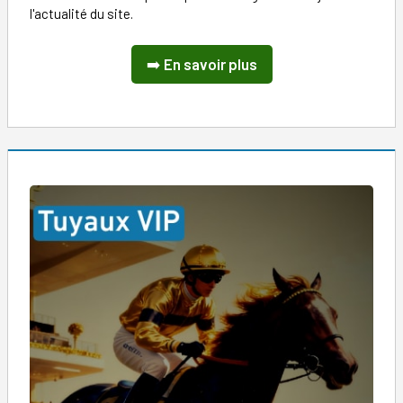
l'actualité du site.
➡️
En savoir plus