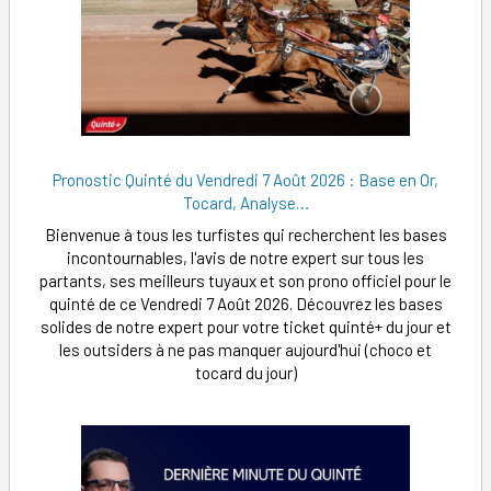
Pronostic Quinté du Vendredi 7 Août 2026 : Base en Or,
Tocard, Analyse…
Bienvenue à tous les turfistes qui recherchent les bases
incontournables, l'avis de notre expert sur tous les
partants, ses meilleurs tuyaux et son prono officiel pour le
quinté de ce Vendredi 7 Août 2026. Découvrez les bases
solides de notre expert pour votre ticket quinté+ du jour et
les outsiders à ne pas manquer aujourd'hui (choco et
tocard du jour)