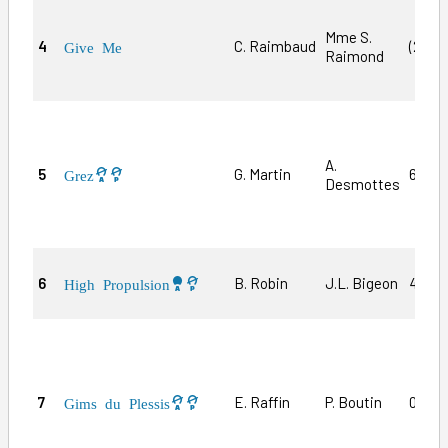
Mme S.
4
C. Raimbaud
(24)3
Give Me
Raimond
A.
5
G. Martin
6aD
Grez
Desmottes
6
B. Robin
J.L. Bigeon
4a3a3
High Propulsion
7
E. Raffin
P. Boutin
0a(24
Gims du Plessis