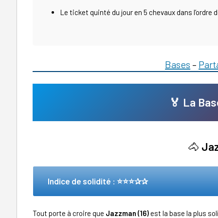
Le ticket quinté du jour en 5 chevaux dans l’ordre 
Bases
–
Part
🏅 La Bas
🐴
Jaz
Indice de solidité : ⭐⭐⭐✰✰
Tout porte à croire que
Jazzman (16)
est la base la plus sol