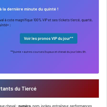
à la dernière minute du quinté !
al à cote magnifique 100% VIP et ses tickets tiercé, quarté,
uinté+ :
Voir les pronos VIP du jour
**
**Quinte + autres courses (tuyaux et cheval du jour) dès 9h.
rtants du Tiercé
que cheval :
numéro
, nom, jockey, entraineur, performances