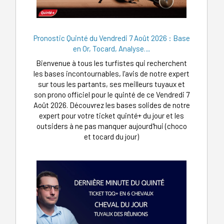
Pronostic Quinté du Vendredi 7 Août 2026 : Base
en Or, Tocard, Analyse…
Bienvenue à tous les turfistes qui recherchent
les bases incontournables, l'avis de notre expert
sur tous les partants, ses meilleurs tuyaux et
son prono officiel pour le quinté de ce Vendredi 7
Août 2026. Découvrez les bases solides de notre
expert pour votre ticket quinté+ du jour et les
outsiders à ne pas manquer aujourd'hui (choco
et tocard du jour)