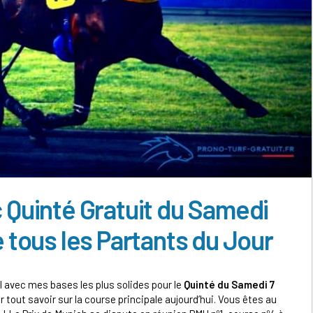
c Quinté Gratuit du Samedi
 tous les Partants du Jour
l avec mes bases les plus solides pour le
Quinté du Samedi 7
 tout savoir sur la course principale aujourd’hui. Vous êtes au