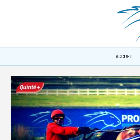
ACCUEIL
Skip
to
content