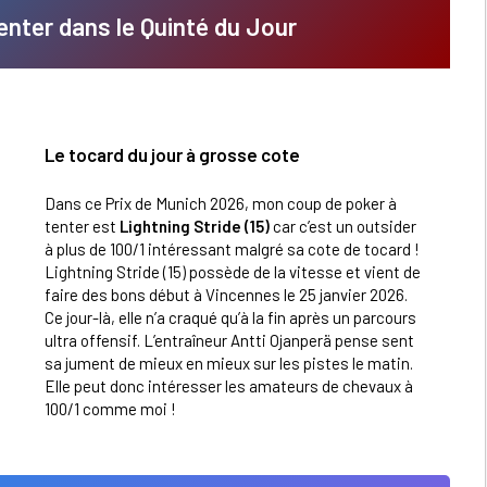
enter dans le Quinté du Jour
Le tocard du jour à grosse cote
Dans ce Prix de Munich 2026, mon coup de poker à
tenter est
Lightning Stride (15)
car c’est un outsider
à plus de 100/1 intéressant malgré sa cote de tocard !
Lightning Stride (15) possède de la vitesse et vient de
faire des bons début à Vincennes le 25 janvier 2026.
Ce jour-là, elle n’a craqué qu’à la fin après un parcours
ultra offensif. L’entraîneur Antti Ojanperä pense sent
sa jument de mieux en mieux sur les pistes le matin.
Elle peut donc intéresser les amateurs de chevaux à
100/1 comme moi !