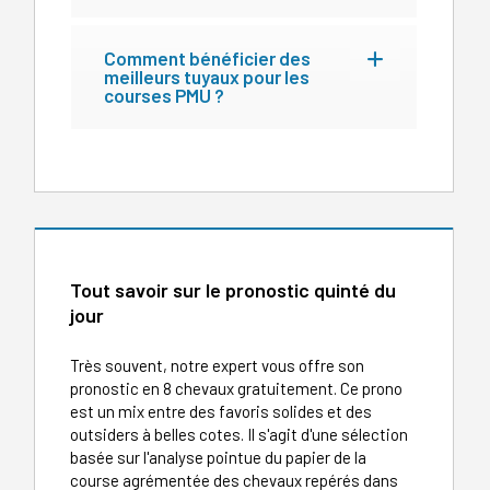
Comment bénéficier des
meilleurs tuyaux pour les
courses PMU ?
Tout savoir sur le pronostic quinté du
jour
Très souvent, notre expert vous offre son
pronostic en 8 chevaux gratuitement. Ce prono
est un mix entre des favoris solides et des
outsiders à belles cotes. Il s'agit d'une sélection
basée sur l'analyse pointue du papier de la
course agrémentée des chevaux repérés dans