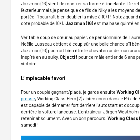
Jazzman (16) vient de montrer sa forme étincelante. De reto
l’extérieur mais je pense que ce fils de Niky a les moyens d
portée, il pourrait bien doubler la mise à 10/1 ! Notez quan
cote probable de 10/1,
Jazzman (16)
est ma base quinté en 
Véritable coup de cœur au papier, ce pensionnaire de Lauren
Noëlle Lusseau détient à coup sûr une belle chance s’il bén
Jazzman (16) pourrait bien être le cheval en or de mon pron
inspiré en au sulky.
Objectif
pour ce mâle entier de 6 ans par
victoire.
L’implacable favori
Pour un couplé gagnant/placé, je garde ensuite
Working Cl
presse
, Working Class Hero (2) a bien couru dans le Prix d
est capable de démarrer fort derrière l’autostart et d’occu
derrière la voiture lanceuse. L’entraîneur Jörgen Westholm 
retenir absolument. Avec un bon parcours,
Working Class 
samedi !