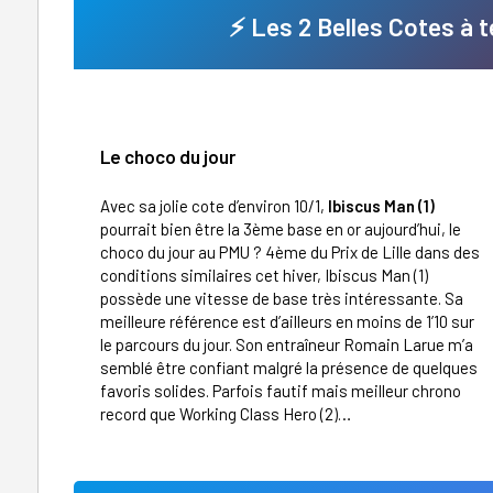
⚡ Les 2 Belles Cotes à t
Le choco du jour
Avec sa jolie cote d’environ 10/1,
Ibiscus Man (1)
pourrait bien être la 3ème base en or aujourd’hui, le
choco du jour au PMU ? 4ème du Prix de Lille dans des
conditions similaires cet hiver, Ibiscus Man (1)
possède une vitesse de base très intéressante. Sa
meilleure référence est d’ailleurs en moins de 1’10 sur
le parcours du jour. Son entraîneur Romain Larue m’a
semblé être confiant malgré la présence de quelques
favoris solides. Parfois fautif mais meilleur chrono
record que Working Class Hero (2)…