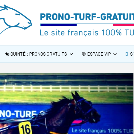
🐎 QUINTÉ : PRONOS GRATUITS
🎯 ESPACE VIP
S’