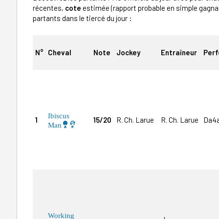
récentes,
cote
estimée (rapport probable en simple gagnant)
partants dans le tiercé du jour :
N°
Cheval
Note
Jockey
Entraîneur
Per
Ibiscus
1
15/20
R. Ch. Larue
R. Ch. Larue
Da4a
Man
Working