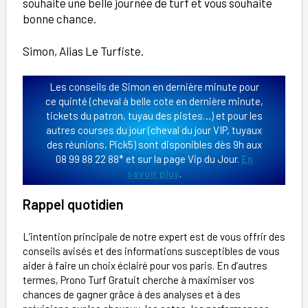
souhaite une belle journée de turf et vous souhaite
bonne chance.
Simon, Alias Le Turfiste.
Les conseils de Simon en dernière minute pour
ce quinté (cheval à belle cote en dernière minute,
tickets du patron, tuyau des pistes…) et pour les
autres courses du jour (cheval du jour VIP, tuyaux
des réunions, Pick5) sont disponibles dès 9h aux
08 99 88 22 88* et sur la page Vip du Jour.
En
savoir plus
.
Rappel quotidien
L’intention principale de notre expert est de vous offrir des
conseils avisés et des informations susceptibles de vous
aider à faire un choix éclairé pour vos paris. En d’autres
termes, Prono Turf Gratuit cherche à maximiser vos
chances de gagner grâce à des analyses et à des