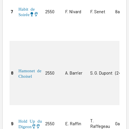
Habit de
7
2550
F. Nivard
F. Senet
8a5a0a
Soirée
Hamonet de
8
2550
A. Barrier
S. G. Dupont
(24)8a
Choisel
T.
Hold Up du
9
2550
E. Raffin
0aDa4a
Raffegeau
Digeon