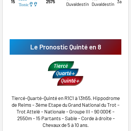
15
2575
3a1a(2
Duvaldestin
Duvaldestin
Tonic
Le Pronostic Quinté en 8
Tiercé-Quarté-Quinté en R1C1 à 13h55. Hippodrome
de Reims – 3ème Etape du Grand National du Trot –
Trot Attelé – Nationale – Groupe III – 90 000€ –
2550m – 15 Partants – Sable – Corde à droite –
Chevaux de 5 à 10 ans.