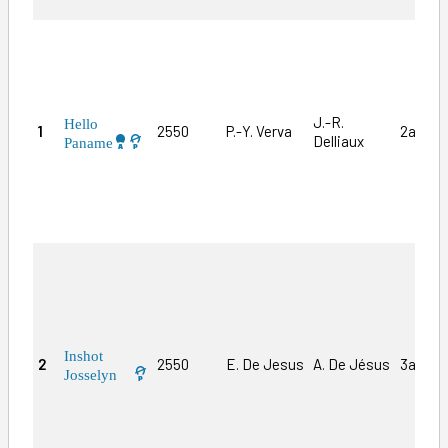
J.-R.
Hello
1
2550
P.-Y. Verva
2aDa0
Delliaux
Paname
Inshot
2
2550
E. De Jesus
A. De Jésus
3a8a(2
Josselyn 