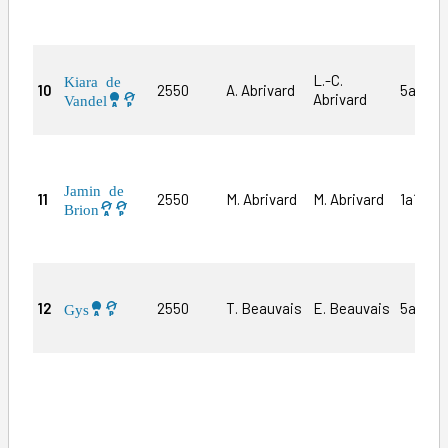
L.-C.
Kiara de
10
2550
A. Abrivard
5aDa6a
Abrivard
Vandel
Jamin de
11
2550
M. Abrivard
M. Abrivard
1a1a9a
Brion
12
2550
T. Beauvais
E. Beauvais
5a4a4a
Gys