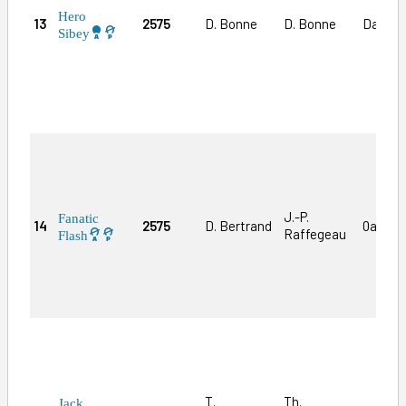
Hero
13
2575
D. Bonne
D. Bonne
Da(24)
Sibey
J.-P.
Fanatic
14
2575
D. Bertrand
0a(24)
Raffegeau
Flash
T.
Th.
Jack