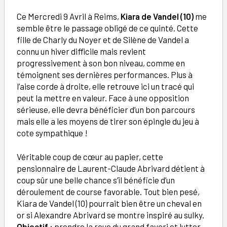
Ce Mercredi 9 Avril à Reims,
Kiara de Vandel (10)
me
semble être le passage obligé de ce quinté. Cette
fille de Charly du Noyer et de Silène de Vandel a
connu un hiver difficile mais revient
progressivement à son bon niveau, comme en
témoignent ses dernières performances. Plus à
l’aise corde à droite, elle retrouve ici un tracé qui
peut la mettre en valeur. Face à une opposition
sérieuse, elle devra bénéficier d’un bon parcours
mais elle a les moyens de tirer son épingle du jeu à
cote sympathique !
Véritable coup de cœur au papier, cette
pensionnaire de Laurent-Claude Abrivard détient à
coup sûr une belle chance s’il bénéficie d’un
déroulement de course favorable. Tout bien pesé,
Kiara de Vandel (10) pourrait bien être un cheval en
or si Alexandre Abrivard se montre inspiré au sulky.
Objectif
: prendre la roue du grand favori et lutter