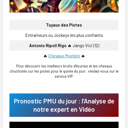
Tuyaux des Pistes
Entraineurs ou Jockeys les plus confiants
Antonio Ripoll Rigo
🔥 Jango Vici (12)
🔥
Chevaux Mystère
🔥
Pour découvrir les meilleurs bruits d’écuries et les chevaux
chuchotés sur les pistes pour le quinte du jour : rendez-vous sur le
service VIP.
Pronostic PMU du jour : l’Analyse de
notre expert en Vidéo