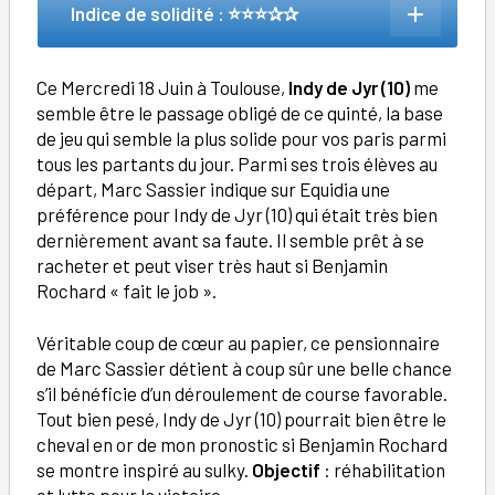
Indice de solidité : ⭐⭐⭐✰✰
Ce Mercredi 18 Juin à Toulouse,
Indy de Jyr (10)
me
semble être le passage obligé de ce quinté, la base
de jeu qui semble la plus solide pour vos paris parmi
tous les partants du jour. Parmi ses trois élèves au
départ, Marc Sassier indique sur Equidia une
préférence pour Indy de Jyr (10) qui était très bien
dernièrement avant sa faute. Il semble prêt à se
racheter et peut viser très haut si Benjamin
Rochard « fait le job ».
Véritable coup de cœur au papier, ce pensionnaire
de Marc Sassier détient à coup sûr une belle chance
s’il bénéficie d’un déroulement de course favorable.
Tout bien pesé, Indy de Jyr (10) pourrait bien être le
cheval en or de mon pronostic si Benjamin Rochard
se montre inspiré au sulky.
Objectif
: réhabilitation
et lutte pour la victoire.