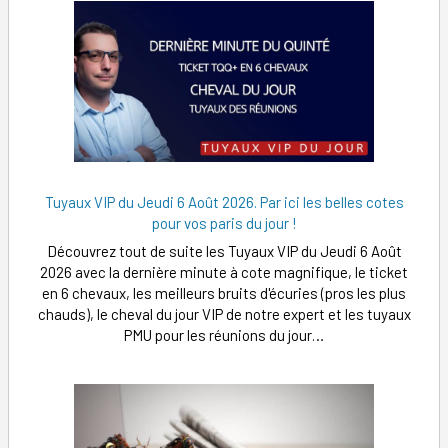
Tuyaux VIP du Jeudi 6 Août 2026. Par ici les belles cotes
pour vos paris du jour !
Découvrez tout de suite les Tuyaux VIP du Jeudi 6 Août
2026 avec la dernière minute à cote magnifique, le ticket
en 6 chevaux, les meilleurs bruits d'écuries (pros les plus
chauds), le cheval du jour VIP de notre expert et les tuyaux
PMU pour les réunions du jour…