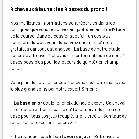
4 chevaux à la une : les 4 bases du prono !
Nos meilleures informations sont réparties dans les
rubriques que vous retrouvez au quotidien au fil de l'étude
de la course. Dans ce dossier spécial, l'un des plus
complets du web, vous découvrez une mine d'infos
gratuites car tout est analysé ! La base de notre étude
consiste à trouver 4 chevaux incontournables : ce sont 4
bases possibles pour les joueurs de quinté+ en champ
réduit.
Voici plus de détails sur ces 4 chevaux sélectionnés avec
le plus grand soins par notre expert Simon :
1.
La base en or
est le 1er choix de notre expert. Ce cheval
en or est sélectionné parce qu'il peut servir de première
base pour tous vos jeux (couplé, trio, tiercé…). Son taux de
réussite est excellent depuis 2012.
2. Ne manquez pas le bon
favori du jour
! Retrouvez le