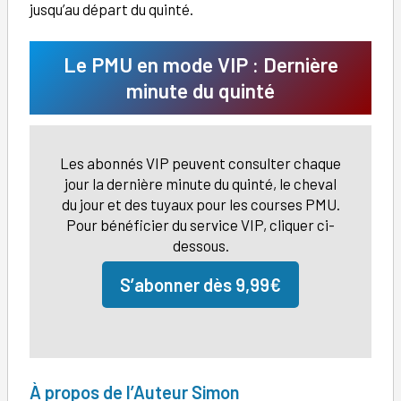
jusqu’au départ du quinté.
Le PMU en mode VIP : Dernière
minute du quinté
Les abonnés VIP peuvent consulter chaque
jour la dernière minute du quinté, le cheval
du jour et des tuyaux pour les courses PMU.
Pour bénéficier du service VIP, cliquer ci-
dessous.
S’abonner dès 9,99€
À
propos de l’Auteur Simon