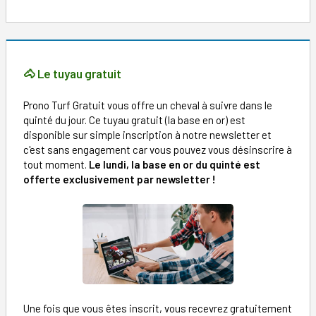
🐴 Le tuyau gratuit
Prono Turf Gratuit vous offre un cheval à suivre dans le
quinté du jour. Ce tuyau gratuit (la base en or) est
disponible sur simple inscription à notre newsletter et
c'est sans engagement car vous pouvez vous désinscrire à
tout moment.
Le lundi, la base en or du quinté est
offerte exclusivement par newsletter !
Une fois que vous êtes inscrit, vous recevrez gratuitement