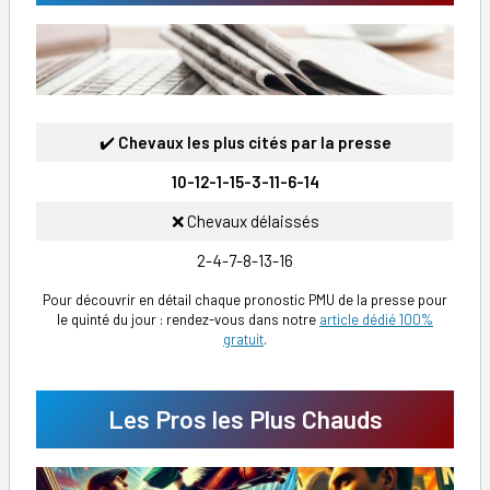
✔️
Chevaux les plus cités par la presse
10-12-1-15-3-11-6-14
❌ Chevaux délaissés
2-4-7-8-13-16
Pour découvrir en détail chaque pronostic PMU de la presse pour
le quinté du jour : rendez-vous dans notre
article dédié 100%
gratuit
.
Les Pros les Plus Chauds