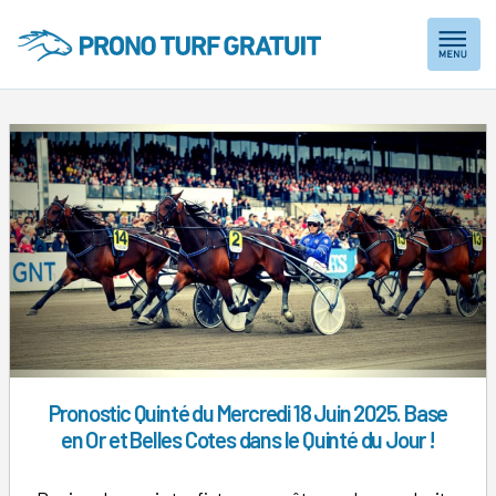
Skip
to
content
Pronostic Quinté du Mercredi 18 Juin 2025. Base
en Or et Belles Cotes dans le Quinté du Jour !