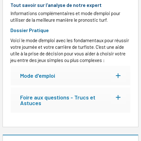
Tout savoir sur l'analyse de notre expert
Informations complémentaires et mode d'emploi pour
utiliser de la meilleure manière le pronostic turf.
Dossier Pratique
Voici le mode d'emploi avec les fondamentaux pour réussir
votre journée et votre carrière de turfiste. C'est une aide
utile à la prise de décision pour vous aider à choisir votre
jeu entre des jeux simples ou plus complexes :
Mode d'emploi
Foire aux questions - Trucs et
Astuces