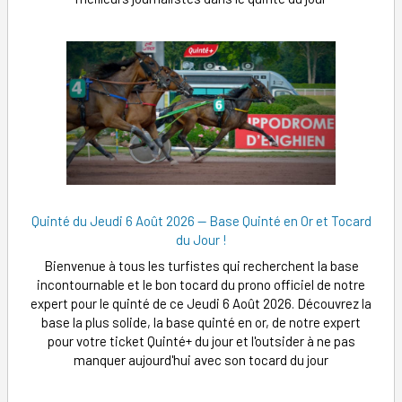
Quinté du Jeudi 6 Août 2026 — Base Quinté en Or et Tocard
du Jour !
Bienvenue à tous les turfistes qui recherchent la base
incontournable et le bon tocard du prono officiel de notre
expert pour le quinté de ce Jeudi 6 Août 2026. Découvrez la
base la plus solide, la base quinté en or, de notre expert
pour votre ticket Quinté+ du jour et l'outsider à ne pas
manquer aujourd'hui avec son tocard du jour