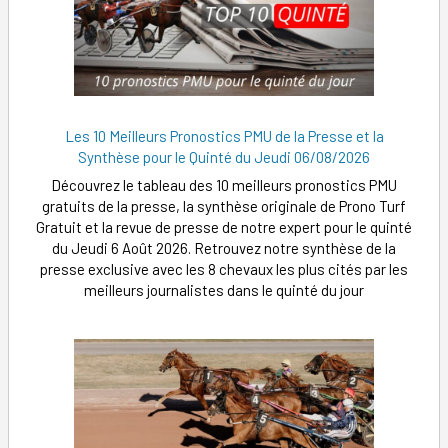
Les 10 Meilleurs Pronostics PMU de la Presse et la
Synthèse pour le Quinté du Jeudi 06/08/2026
Découvrez le tableau des 10 meilleurs pronostics PMU
gratuits de la presse, la synthèse originale de Prono Turf
Gratuit et la revue de presse de notre expert pour le quinté
du Jeudi 6 Août 2026. Retrouvez notre synthèse de la
presse exclusive avec les 8 chevaux les plus cités par les
meilleurs journalistes dans le quinté du jour