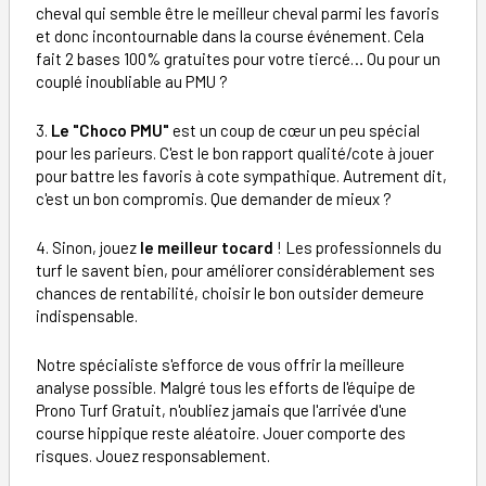
cheval qui semble être le meilleur cheval parmi les favoris
et donc incontournable dans la course événement. Cela
fait 2 bases 100% gratuites pour votre tiercé… Ou pour un
couplé inoubliable au PMU ?
3.
Le "Choco PMU"
est un coup de cœur un peu spécial
pour les parieurs. C'est le bon rapport qualité/cote à jouer
pour battre les favoris à cote sympathique. Autrement dit,
c'est un bon compromis. Que demander de mieux ?
4. Sinon, jouez
le meilleur tocard
! Les professionnels du
turf le savent bien, pour améliorer considérablement ses
chances de rentabilité, choisir le bon outsider demeure
indispensable.
Notre spécialiste s'efforce de vous offrir la meilleure
analyse possible. Malgré tous les efforts de l'équipe de
Prono Turf Gratuit, n'oubliez jamais que l'arrivée d'une
course hippique reste aléatoire. Jouer comporte des
risques. Jouez responsablement.