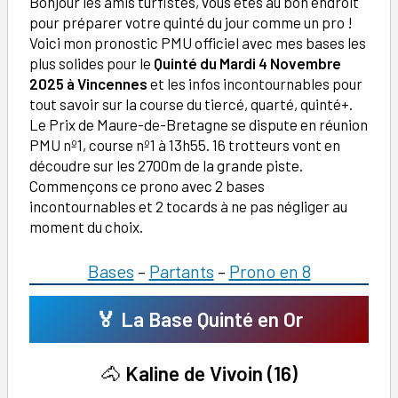
Bonjour les amis turfistes, vous êtes au bon endroit
pour préparer votre quinté du jour comme un pro !
Voici mon pronostic PMU officiel avec mes bases les
plus solides pour le
Quinté du Mardi 4 Novembre
2025 à Vincennes
et les infos incontournables pour
tout savoir sur la course du tiercé, quarté, quinté+.
Le Prix de Maure-de-Bretagne se dispute en réunion
PMU nº1, course nº1 à 13h55. 16 trotteurs vont en
découdre sur les 2700m de la grande piste.
Commençons ce prono avec 2 bases
incontournables et 2 tocards à ne pas négliger au
moment du choix.
Bases
–
Partants
–
Prono en 8
🏅 La Base Quinté en Or
🐴
Kaline de Vivoin (16)