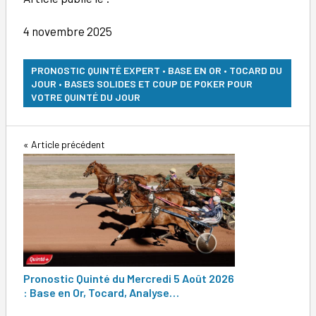
4 novembre 2025
PRONOSTIC QUINTÉ EXPERT • BASE EN OR • TOCARD DU
JOUR • BASES SOLIDES ET COUP DE POKER POUR
VOTRE QUINTÉ DU JOUR
Navigation
Article précédent
de
l’article
Pronostic Quinté du Mercredi 5 Août 2026
: Base en Or, Tocard, Analyse…