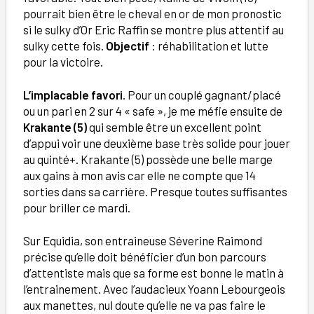
pourrait bien être le cheval en or de mon pronostic
si le sulky d’Or Eric Raffin se montre plus attentif au
sulky cette fois.
Objectif
: réhabilitation et lutte
pour la victoire.
L’implacable favori
. Pour un couplé gagnant/placé
ou un pari en 2 sur 4 « safe », je me méfie ensuite de
Krakante (5)
qui semble être un excellent point
d’appui voir une deuxième base très solide pour jouer
au quinté+. Krakante (5) possède une belle marge
aux gains à mon avis car elle ne compte que 14
sorties dans sa carrière. Presque toutes suffisantes
pour briller ce mardi.
Sur Equidia, son entraineuse Séverine Raimond
précise qu’elle doit bénéficier d’un bon parcours
d’attentiste mais que sa forme est bonne le matin à
l’entrainement. Avec l’audacieux Yoann Lebourgeois
aux manettes, nul doute qu’elle ne va pas faire le