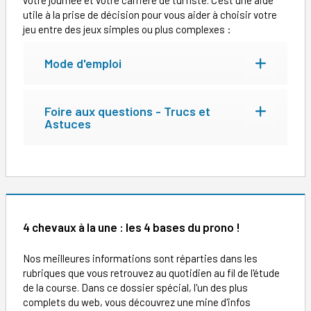
votre journée et votre carrière de turfiste. C'est une aide
utile à la prise de décision pour vous aider à choisir votre
jeu entre des jeux simples ou plus complexes :
Mode d'emploi
Foire aux questions - Trucs et
Astuces
4 chevaux à la une : les 4 bases du prono !
Nos meilleures informations sont réparties dans les
rubriques que vous retrouvez au quotidien au fil de l'étude
de la course. Dans ce dossier spécial, l'un des plus
complets du web, vous découvrez une mine d'infos