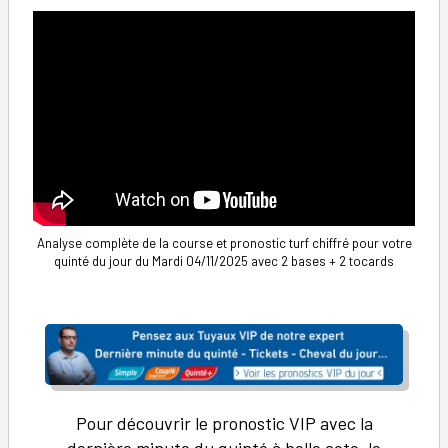
Analyse complète de la course et pronostic turf chiffré pour votre
quinté du jour du Mardi 04/11/2025 avec 2 bases + 2 tocards
Pour découvrir le pronostic VIP avec la
dernière minute du quinté à belle cote, le