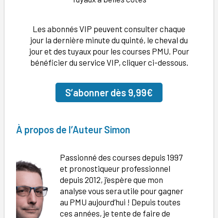
Les abonnés VIP peuvent consulter chaque
jour la dernière minute du quinté, le cheval du
jour et des tuyaux pour les courses PMU. Pour
bénéficier du service VIP, cliquer ci-dessous.
S’abonner dès 9,99€
À
propos de l’Auteur Simon
Passionné des courses depuis 1997
et pronostiqueur professionnel
depuis 2012, j’espère que mon
analyse vous sera utile pour gagner
au PMU aujourd’hui ! Depuis toutes
ces années, je tente de faire de