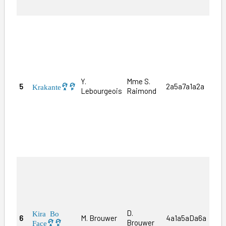
Y.
Mme S.
5
2a5a7a1a2a
3/
Krakante
Lebourgeois
Raimond
D.
Kira Bo
6
M. Brouwer
4a1a5aDa6a
50
Brouwer
Face