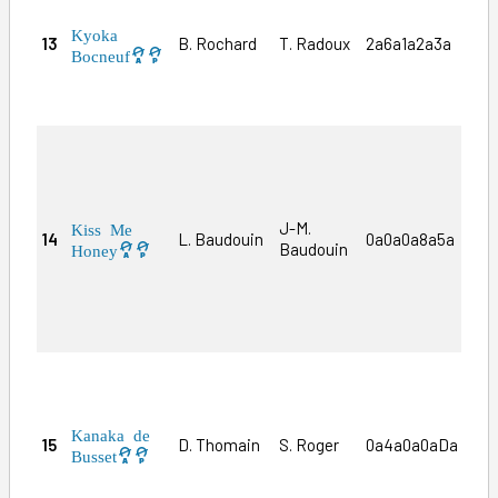
Kyoka
13
B. Rochard
T. Radoux
2a6a1a2a3a
10
Bocneuf
J-M.
Kiss Me
14
L. Baudouin
0a0a0a8a5a
12
Baudouin
Honey
Kanaka de
15
D. Thomain
S. Roger
0a4a0a0aDa
69
Busset