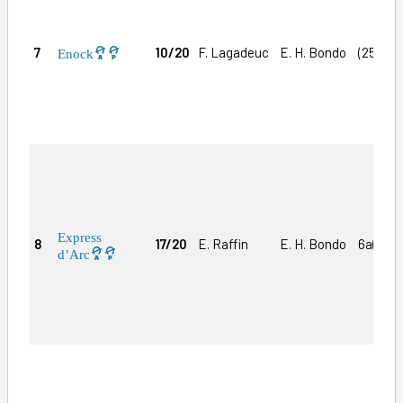
7
10/20
F. Lagadeuc
E. H. Bondo
(25)Dm
Enock
Express
8
17/20
E. Raffin
E. H. Bondo
6a(25)
d’Arc