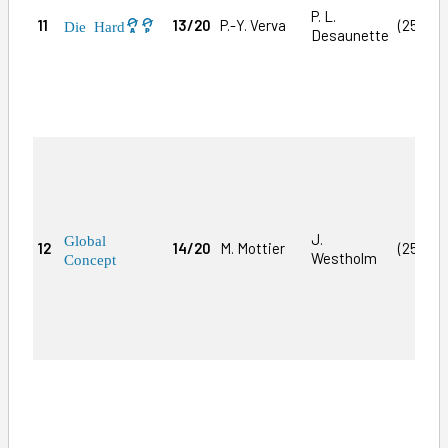
P. L.
11
13/20
P.-Y. Verva
(25)3a
Die Hard
Desaunette
J.
Global
12
14/20
M. Mottier
(25)Da1
Westholm
Concept