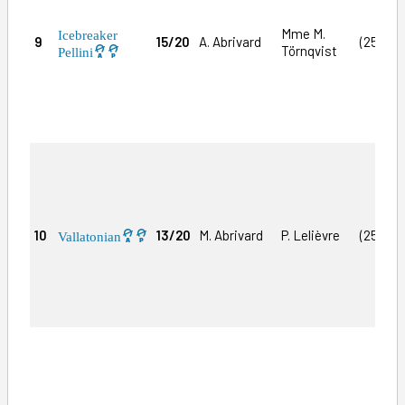
Mme M.
Icebreaker
9
15/20
A. Abrivard
(25)4a0
Törnqvist
Pellini
10
13/20
M. Abrivard
P. Lelièvre
(25)9a
Vallatonian