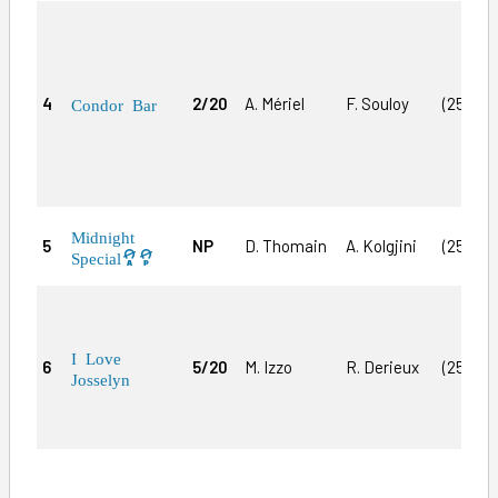
4
2/20
A. Mériel
F. Souloy
(25)8a
Condor Bar
Midnight
5
NP
D. Thomain
A. Kolgjini
(25)2m
Special
I Love
6
5/20
M. Izzo
R. Derieux
(25)2a1
Josselyn