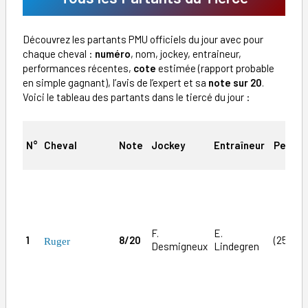
Découvrez les partants PMU officiels du jour avec pour
chaque cheval :
numéro
, nom, jockey, entraineur,
performances récentes,
cote
estimée (rapport probable
en simple gagnant), l’avis de l’expert et sa
note sur 20
.
Voici le tableau des partants dans le tiercé du jour :
N°
Cheval
Note
Jockey
Entraîneur
Perfor
F.
E.
1
8/20
(25)2aD
Ruger
Desmigneux
Lindegren