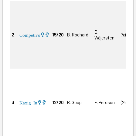
D.
2
15/20
B. Rochard
7a(25)
Competivo
Wäjersten
3
12/20
B. Goop
F. Persson
(25)4a
Kaxig In