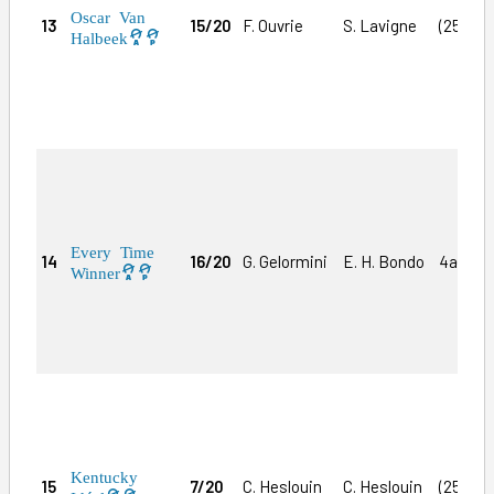
Oscar Van
13
15/20
F. Ouvrie
S. Lavigne
(25)2a
Halbeek
Every Time
14
16/20
G. Gelormini
E. H. Bondo
4a(25)
Winner
Kentucky
15
7/20
C. Heslouin
C. Heslouin
(25)4