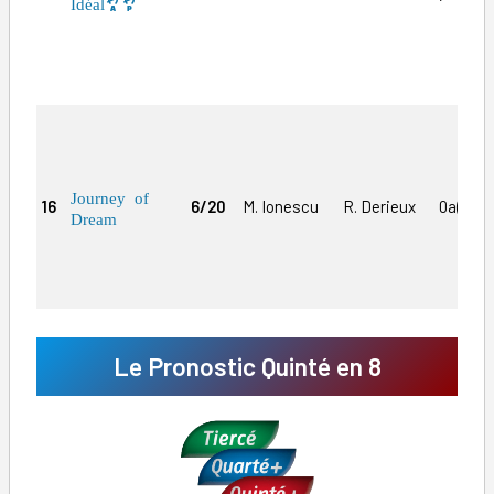
Idéal
Journey of
16
6/20
M. Ionescu
R. Derieux
0a(25)3
Dream
Le Pronostic Quinté en 8