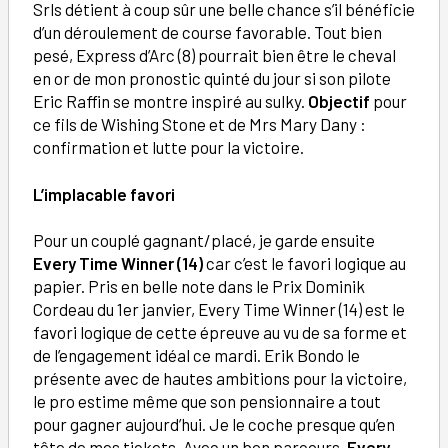
Srls détient à coup sûr une belle chance s’il bénéficie
d’un déroulement de course favorable. Tout bien
pesé, Express d’Arc (8) pourrait bien être le cheval
en or de mon pronostic quinté du jour si son pilote
Eric Raffin se montre inspiré au sulky.
Objectif
pour
ce fils de Wishing Stone et de Mrs Mary Dany :
confirmation et lutte pour la victoire.
L’implacable favori
Pour un couplé gagnant/placé, je garde ensuite
Every Time Winner (14)
car c’est le favori logique au
papier. Pris en belle note dans le Prix Dominik
Cordeau du 1er janvier, Every Time Winner (14) est le
favori logique de cette épreuve au vu de sa forme et
de l’engagement idéal ce mardi. Erik Bondo le
présente avec de hautes ambitions pour la victoire,
le pro estime même que son pensionnaire a tout
pour gagner aujourd’hui. Je le coche presque qu’en
tête de mes tickets. Avec un bon parcours,
Every