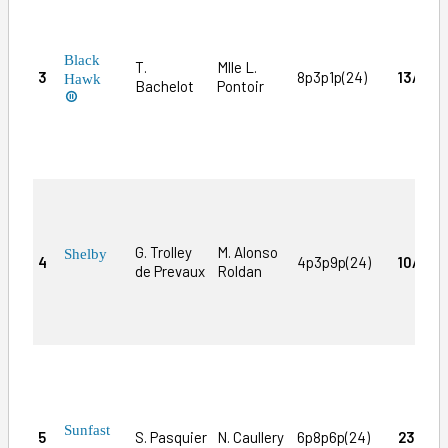
Black
T.
Mlle L.
3
8p3p1p(24)
13/1
Hawk
Bachelot
Pontoir

l
G. Trolley
M. Alonso
Shelby
4
4p3p9p(24)
10/1
de Prevaux
Roldan
Sunfast
5
S. Pasquier
N. Caullery
6p8p6p(24)
23/1