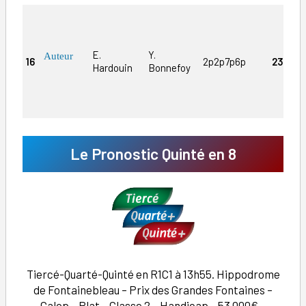
E.
Y.
Auteur
16
2p2p7p6p
23/1
Hardouin
Bonnefoy
Le Pronostic Quinté en 8
Tiercé-Quarté-Quinté en R1C1 à 13h55. Hippodrome
de Fontainebleau – Prix des Grandes Fontaines –
Galop – Plat – Classe 2 – Handicap – 53 000€ –