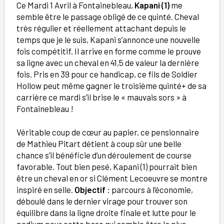
Ce Mardi 1 Avril à Fontainebleau,
Kapani (1)
me
semble être le passage obligé de ce quinté. Cheval
très régulier et réellement attachant depuis le
temps que je le suis, Kapani s’annonce une nouvelle
fois compétitif. Il arrive en forme comme le prouve
sa ligne avec un cheval en 41,5 de valeur la dernière
fois. Pris en 39 pour ce handicap, ce fils de Soldier
Hollow peut même gagner le troisième quinté+ de sa
carrière ce mardi s’il brise le « mauvais sors » à
Fontainebleau !
Véritable coup de cœur au papier, ce pensionnaire
de Mathieu Pitart détient à coup sûr une belle
chance s’il bénéficie d’un déroulement de course
favorable. Tout bien pesé, Kapani (1) pourrait bien
être un cheval en or si Clément Lecoeuvre se montre
inspiré en selle.
Objectif
: parcours à l’économie,
déboulé dans le dernier virage pour trouver son
équilibre dans la ligne droite finale et lutte pour le
podium pour cette base qui semble être la plus