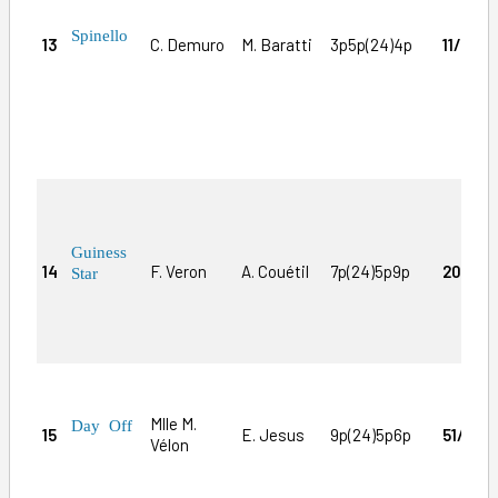
Spinello
13
C. Demuro
M. Baratti
3p5p(24)4p
11/1
Guiness
14
F. Veron
A. Couétil
7p(24)5p9p
20/1
m
Star
s
Mlle M.
Day Off
15
E. Jesus
9p(24)5p6p
51/1
Vélon