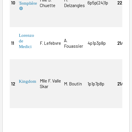
10
6p5p(24)1p
22/1
Templière
Chuette
Delzangles

Lorenzo
A.
de
11
F. Lefebvre
4p1p3p8p
21/1
Fouassier
Medici
Mlle F. Valle
Kingdom
12
M. Boutin
1p1p7p8p
21/1
Skar