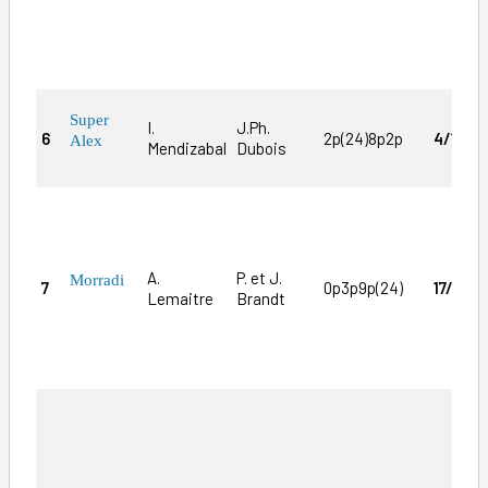
Super
I.
J.Ph.
6
2p(24)8p2p
4/1
Alex
Mendizabal
Dubois
f
A.
P. et J.
Morradi
7
0p3p9p(24)
17/1
Lemaitre
Brandt