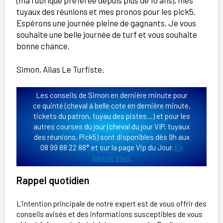
(ma rubrique préférée depuis plus de 10 ans), mes
tuyaux des réunions et mes pronos pour les pick5.
Espérons une journée pleine de gagnants. Je vous
souhaite une belle journée de turf et vous souhaite
bonne chance.
Simon, Alias Le Turfiste.
Les conseils de Simon en dernière minute pour
ce quinté (cheval à belle cote en dernière minute,
tickets du patron, tuyau des pistes…) et pour les
autres courses du jour (cheval du jour VIP, tuyaux
des réunions, Pick5) sont disponibles dès 9h aux
08 99 88 22 88* et sur la page Vip du Jour.
En
savoir plus
.
Rappel quotidien
L’intention principale de notre expert est de vous offrir des
conseils avisés et des informations susceptibles de vous