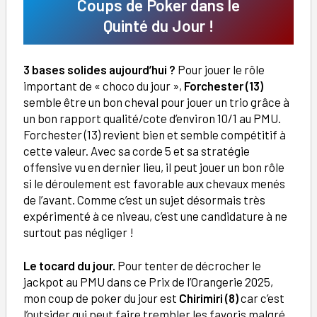
Coups de Poker dans le
Quinté du Jour !
3 bases solides aujourd’hui ?
Pour jouer le rôle
important de « choco du jour »,
Forchester (13)
semble être un bon cheval pour jouer un trio grâce à
un bon rapport qualité/cote d’environ 10/1 au PMU.
Forchester (13) revient bien et semble compétitif à
cette valeur. Avec sa corde 5 et sa stratégie
offensive vu en dernier lieu, il peut jouer un bon rôle
si le déroulement est favorable aux chevaux menés
de l’avant. Comme c’est un sujet désormais très
expérimenté à ce niveau, c’est une candidature à ne
surtout pas négliger !
Le tocard du jour.
Pour tenter de décrocher le
jackpot au PMU dans ce Prix de l’Orangerie 2025,
mon coup de poker du jour est
Chirimiri (8)
car c’est
l’outsider qui peut faire trembler les favoris malgré