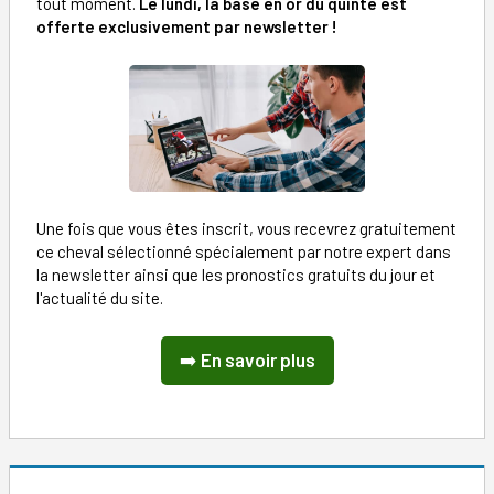
tout moment.
Le lundi, la base en or du quinté est
offerte exclusivement par newsletter !
Une fois que vous êtes inscrit, vous recevrez gratuitement
ce cheval sélectionné spécialement par notre expert dans
la newsletter ainsi que les pronostics gratuits du jour et
l'actualité du site.
➡️
En savoir plus