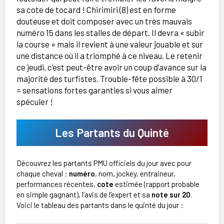
sa cote de tocard ! Chirimiri (8) est en forme
douteuse et doit composer avec un très mauvais
numéro 15 dans les stalles de départ. Il devra « subir
la course » mais il revient à une valeur jouable et sur
une distance où il a triomphé à ce niveau. Le retenir
ce jeudi, c’est peut-être avoir un coup d’avance sur la
majorité des turfistes. Trouble-fête possible à 30/1
= sensations fortes garanties si vous aimer
spéculer !
Les Partants du Quinté
Découvrez les partants PMU officiels du jour avec pour
chaque cheval :
numéro
, nom, jockey, entraineur,
performances récentes,
cote
estimée (rapport probable
en simple gagnant), l’avis de l’expert et sa
note sur 20
.
Voici le tableau des partants dans le quinté du jour :