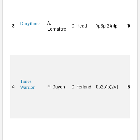
A.
Durythme
3
C. Head
7p6p(24)1p
10/1
Lemaitre
Times
4
M. Guyon
C. Ferland
0p2p1p(24)
5/1
Warrior