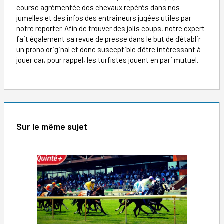
course agrémentée des chevaux repérés dans nos
jumelles et des infos des entraineurs jugées utiles par
notre reporter. Afin de trouver des jolis coups, notre expert
fait également sa revue de presse dans le but de d'établir
un prono original et donc susceptible d'être intéressant à
jouer car, pour rappel, les turfistes jouent en pari mutuel.
Sur le même sujet