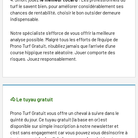
turf le savent bien, pour améliorer considérablement ses
chances de rentabilité, choisir le bon outsider demeure
indispensable.
Notre spécialiste s'efforce de vous offrir la meilleure
analyse possible. Malgré tous les efforts de l'équipe de
Prono Turf Gratuit, n'oubliez jamais que l'arrivée d'une
course hippique reste aléatoire. Jouer comporte des
risques. Jouez responsablement.
🐴 Le tuyau gratuit
Prono Turf Gratuit vous offre un cheval à suivre dans le
quinté du jour. Ce tuyau gratuit (la base en or) est
disponible sur simple inscription à notre newsletter et
c'est sans engagement car vous pouvez vous désinscrire à