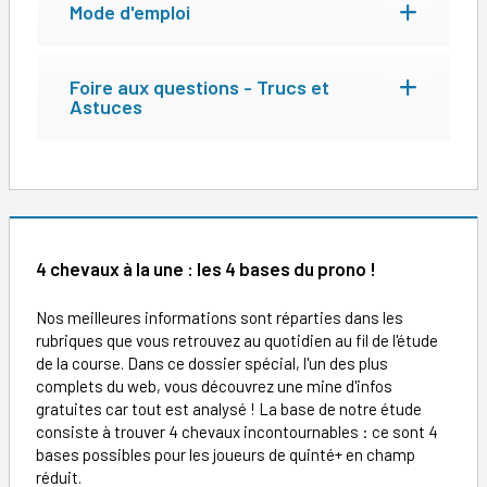
Mode d'emploi
Foire aux questions - Trucs et
Astuces
4 chevaux à la une : les 4 bases du prono !
Nos meilleures informations sont réparties dans les
rubriques que vous retrouvez au quotidien au fil de l'étude
de la course. Dans ce dossier spécial, l'un des plus
complets du web, vous découvrez une mine d'infos
gratuites car tout est analysé ! La base de notre étude
consiste à trouver 4 chevaux incontournables : ce sont 4
bases possibles pour les joueurs de quinté+ en champ
réduit.