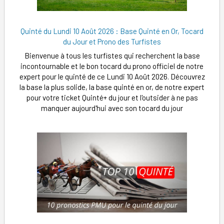
Quinté du Lundi 10 Août 2026 : Base Quinté en Or, Tocard
du Jour et Prono des Turfistes
Bienvenue à tous les turfistes qui recherchent la base
incontournable et le bon tocard du prono officiel de notre
expert pour le quinté de ce Lundi 10 Août 2026. Découvrez
la base la plus solide, la base quinté en or, de notre expert
pour votre ticket Quinté+ du jour et l'outsider à ne pas
manquer aujourd'hui avec son tocard du jour