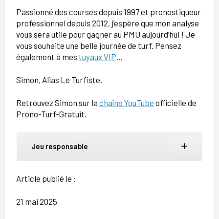
Passionné des courses depuis 1997 et pronostiqueur
professionnel depuis 2012, j’espère que mon analyse
vous sera utile pour gagner au PMU aujourd’hui ! Je
vous souhaite une belle journée de turf. Pensez
également à mes
tuyaux VIP
…
Simon, Alias Le Turfiste.
Retrouvez Simon sur la
chaîne YouTube
officielle de
Prono-Turf-Gratuit.
Jeu responsable
Article publié le :
21 mai 2025