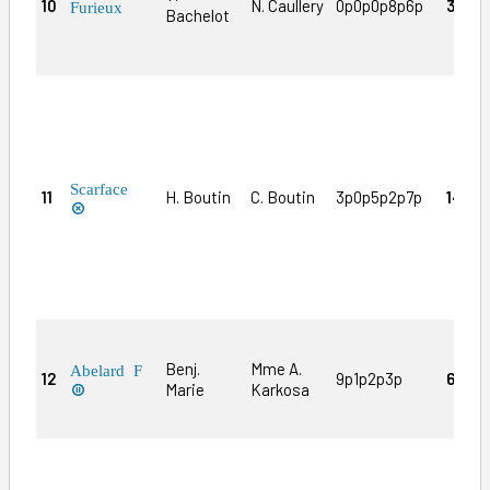
10
N. Caullery
0p0p0p8p6p
33/1
Furieux
Bachelot
Scarface
11
H. Boutin
C. Boutin
3p0p5p2p7p
14/1

Benj.
Mme A.
Abelard F
12
9p1p2p3p
69/1
Marie
Karkosa
