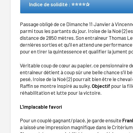
Indice de solidité : ⭐⭐⭐⭐✰
Passage obligé de ce Dimanche 11 Janvier à Vincenn
parmi tous les partants du jour. Iroise de la Noé (2) 
distance de 2850 mètres. Son entraîneur Thomas Leve
dernières sorties et qu’il en attend une performance 
pour en tirer la quintessence et qualifier la jument pou
Véritable coup de cœur au papier, ce pensionnaire 
entraîneur détient à coup sûr une belle chance s’il b
pesé, Iroise de la Noé (2) pourrait bien être le cheval
Raffin se montre inspiré au sulky.
Objectif
pour la fil
réhabilitation et lutte pour la victoire.
L’implacable favori
Pour un couplé gagnant/placé, je garde ensuite
Frank
a laissé une impression magnifique dans le Critérium