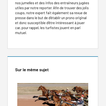
nos jumelles et des infos des entraineurs jugées
utiles par notre reporter. Afin de trouver des jolis
coups, notre expert fait également sa revue de
presse dans le but de d'établir un prono original
et donc susceptible d'être intéressant à jouer
car, pour rappel, les turfistes jouent en pari
mutuel.
Sur le même sujet