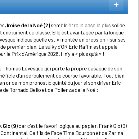
es,
Iroise de la Noé (2)
semble être la base la plus solide
est une jument de classe. Elle est avantagée par la longue
sque indique qu’elle est « montée en pression » sur ses
de premier plan. Le sulky d’OR Eric Raffin est appelé
r le Prix d’Amérique 2026. Il n’y a « plus qu’à » !
de Thomas Levesque qui porte la propre casaque de son
énéficie d’un déroulement de course favorable. Tout bien
 en or de mon pronostic quinté du jour si son driver Eric
le de Tornado Bello et de Pollenza de la Noé :
 Gio (9)
car c’est le favori logique au papier. Frank Gio (9)
 Continental. Ce fils de Face Time Bourbon et de Zarina