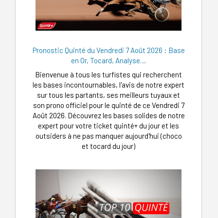
Pronostic Quinté du Vendredi 7 Août 2026 : Base
en Or, Tocard, Analyse…
Bienvenue à tous les turfistes qui recherchent
les bases incontournables, l'avis de notre expert
sur tous les partants, ses meilleurs tuyaux et
son prono officiel pour le quinté de ce Vendredi 7
Août 2026. Découvrez les bases solides de notre
expert pour votre ticket quinté+ du jour et les
outsiders à ne pas manquer aujourd'hui (choco
et tocard du jour)