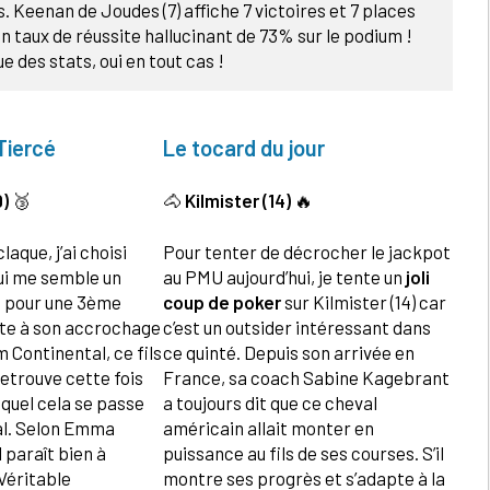
. Keenan de Joudes (7) affiche 7 victoires et 7 places
n taux de réussite hallucinant de 73% sur le podium !
e des stats, oui en tout cas !
Tiercé
Le tocard du jour
9)
🥉
🐴
Kilmister (14)
🔥
claque, j’ai choisi
Pour tenter de décrocher le jackpot
 qui me semble un
au PMU aujourd’hui, je tente un
joli
nt pour une 3ème
coup de poker
sur Kilmister (14) car
ite à son accrochage
c’est un outsider intéressant dans
m Continental, ce fils
ce quinté. Depuis son arrivée en
etrouve cette fois
France, sa coach Sabine Kagebrant
equel cela se passe
a toujours dit que ce cheval
al. Selon Emma
américain allait monter en
l paraît bien à
puissance au fils de ses courses. S’il
Véritable
montre ses progrès et s’adapte à la