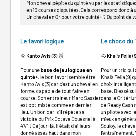
Mon cheval pépite du quinté vu par les statistiques
en 19 courses disputées. Cela correspond donc à u
Un cheval en Or pour votre quinté+ ? Du point de vu
Le favori logique
Le choco du 
🐴
Kanto Avis (3)
🥈
🐴
Khal’s Fella (
Pour une
base de jeu logique en
Pour un trio qui 
quinté+
, le bon favori semble être
Khal’s Fella (9)
Kanto Avis (3) car c’est un cheval en
choix intellige
forme, capable de tout faire en
base. Blessé su
course. Son entraineur Marc Sassier
dans le Critériu
est optimiste comme en dernier
de Ready Cash r
lieu. Un bon pari s’il répète sa
un pilote avec l
victoire du Prix Octave Douesnel à
mieux en génér
47/1 ! Ce jour-là, il était d’ailleurs
Souloy, le cheva
donné assez haut dans mon
l’entraînement. 