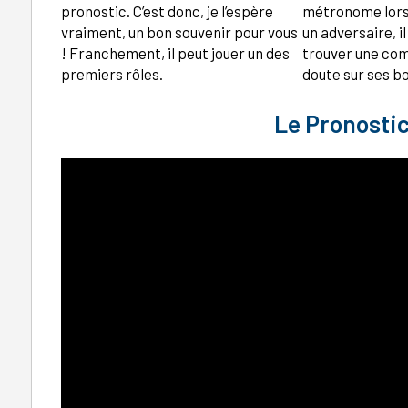
pronostic. C’est donc, je l’espère
métronome lorsq
vraiment, un bon souvenir pour vous
un adversaire, i
! Franchement, il peut jouer un des
trouver une co
premiers rôles.
doute sur ses b
Le Pronostic