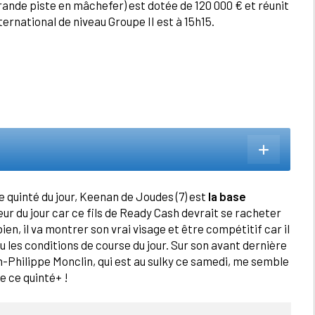
rande piste en mâchefer) est dotée de 120 000 € et réunit
ternational de niveau Groupe II est à 15h15.
e quinté du jour, Keenan de Joudes (7) est
la base
ur du jour car ce fils de Ready Cash devrait se racheter
ien, il va montrer son vrai visage et être compétitif car il
 vu les conditions de course du jour. Sur son avant dernière
an-Philippe Monclin, qui est au sulky ce samedi, me semble
de ce quinté+ !