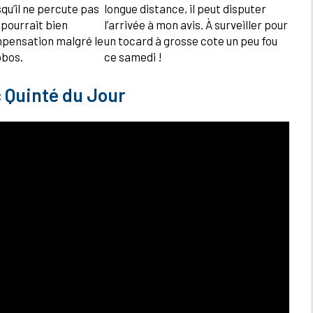
u’il ne percute pas
longue distance, il peut disputer
l pourrait bien
l’arrivée à mon avis. À surveiller pour
mpensation malgré le
un tocard à grosse cote un peu fou
obos.
ce samedi !
 Quinté du Jour