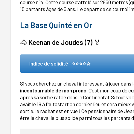
course nº4. Cette course d’attelé sur 2850 mètres (g
15 partants âgés de 5 ans. Le départ de ce tournoi in
La Base Quinté en Or
🐴
Keenan de Joudes (7)
🏅
Indice de solidité : ⭐⭐⭐⭐✰
Si vous cherchez un cheval intéressant à jouer dans l
incontournable de mon prono
. C’est mon coup de cœ
après sa sortie ratée dans le Continental. Si tout va b
avait le 18 à l’autostart en dernier lieu et sera mieux
sortie, le rachat est en vue ! Ce pensionnaire de Je
être le cheval le plus solide parmi tous les partants 