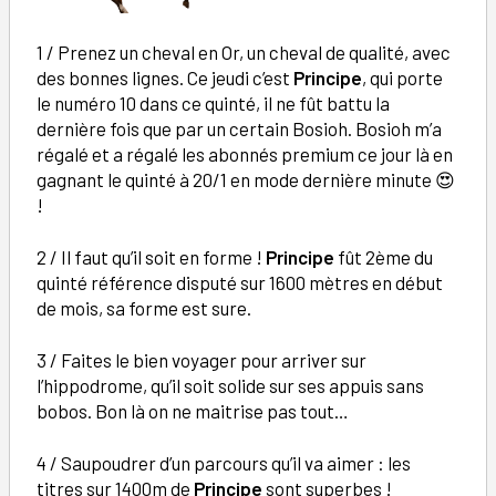
1 / Prenez un cheval en Or, un cheval de qualité, avec
des bonnes lignes. Ce jeudi c’est
Principe
, qui porte
le numéro 10 dans ce quinté, il ne fût battu la
dernière fois que par un certain Bosioh. Bosioh m’a
régalé et a régalé les abonnés premium ce jour là en
gagnant le quinté à 20/1 en mode dernière minute 😍
!
2 / Il faut qu’il soit en forme !
Principe
fût 2ème du
quinté référence disputé sur 1600 mètres en début
de mois, sa forme est sure.
3 / Faites le bien voyager pour arriver sur
l’hippodrome, qu’il soit solide sur ses appuis sans
bobos. Bon là on ne maitrise pas tout…
4 / Saupoudrer d’un parcours qu’il va aimer : les
titres sur 1400m de
Principe
sont superbes !