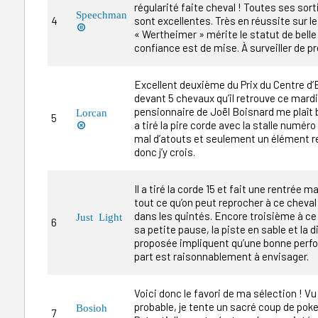
régularité faite cheval ! Toutes ses sor
Speechman
4
sont excellentes. Très en réussite sur le

« Wertheimer » mérite le statut de bell
confiance est de mise. À surveiller de pr
Excellent deuxième du Prix du Centre d
devant 5 chevaux qu’il retrouve ce mardi
pensionnaire de Joël Boisnard me plaî
Lorcan
5
a tiré la pire corde avec la stalle numéro 1

mal d’atouts et seulement un élément r
donc j’y crois.
Il a tiré la corde 15 et fait une rentrée ma
tout ce qu’on peut reprocher à ce cheva
dans les quintés. Encore troisième à ce
Just Light
6
sa petite pause, la piste en sable et la 
proposée impliquent qu’une bonne perf
part est raisonnablement à envisager.
Voici donc le favori de ma sélection ! Vu
probable, je tente un sacré coup de poke
Bosioh
7