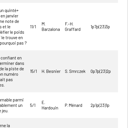
un quinté+
en janvier
une note de
M.
F.-H.
 et le
11/1
1p7p(23)3p
Barzalona
Graffard
éfier le poids
 le trouve en
 pourquoi pas ?
confiant en
terminer dans
e la piste de
15/1
H. Besnier
S. Smrczek
0p7p(23)2p
Son numéro
ait pas
es.
urnable parmi
E.
bablement un
5/1
P. Ménard
2p1p(23)1p
Hardouin
 jeu.
rne la