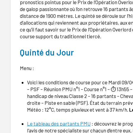
pronostics pointus pour le Prix de l’Opération Overl
de galop passionnante où l’on retrouve 16 partants âg
distance de 1900 mètres. Le quinté se déroule sur l’
d’allocations qui reviennent aux propriétaires, aux e
ce qu’il faut savoir sur le Prix de l’Opération Overlord 
course support du traditionnel tiercé.
Quinté du Jour
Menu :
Voici les conditions de course pour ce Mardi 09/0
– PSF – Réunion PMU n°1 – Course n°1 – ⏱️ 13h55 – 
handicap de niveau Classe 2 – 16 partants – Cheva
droite – Piste en sable (PSF). État du terrain pré
Météo : 12°C, temps pluvieux et vent à 37 km/h.
L
Le tableau des partants PMU
: découvrez le prog
l’avis de notre spécialiste sur chacun d’entre eu