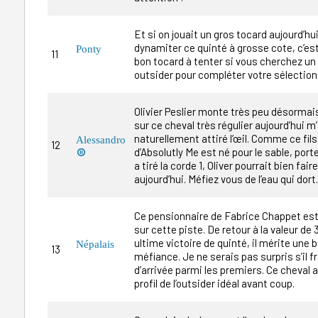
Et si on jouait un gros tocard aujourd’hu
dynamiter ce quinté à grosse cote, c’est
Ponty
11
bon tocard à tenter si vous cherchez un 
outsider pour compléter votre sélection
Olivier Peslier monte très peu désormai
sur ce cheval très régulier aujourd’hui m
naturellement attiré l’œil. Comme ce fils
Alessandro
12
d’Absolutly Me est né pour le sable, porte

a tiré la corde 1, Oliver pourrait bien fair
aujourd’hui. Méfiez vous de l’eau qui dort.
Ce pensionnaire de Fabrice Chappet est
sur cette piste. De retour à la valeur de 
ultime victoire de quinté, il mérite une b
Népalais
13
méfiance. Je ne serais pas surpris s’il fr
d’arrivée parmi les premiers. Ce cheval a
profil de l’outsider idéal avant coup.