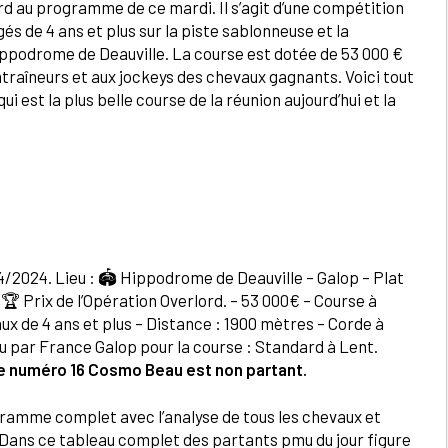
ord au programme de ce mardi. Il s’agit d’une compétition
és de 4 ans et plus sur la piste sablonneuse et la
hippodrome de Deauville. La course est dotée de 53 000 €
ntraîneurs et aux jockeys des chevaux gagnants. Voici tout
qui est la plus belle course de la réunion aujourd’hui et la
4/2024. Lieu : 🏟️ Hippodrome de Deauville – Galop – Plat
🏆 Prix de l’Opération Overlord. – 53 000€ – Course à
ux de 4 ans et plus – Distance : 1900 mètres – Corde à
vu par France Galop pour la course : Standard à Lent.
e numéro 16 Cosmo Beau est non partant.
ramme complet avec l’analyse de tous les chevaux et
x. Dans ce tableau complet des partants pmu du jour figure