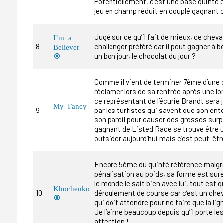
Potentiellement, c’est une base quinté e
jeu en champ réduit en couplé gagnant o
Jugé sur ce qu’il fait de mieux, ce chev
I’m a
8
challenger préféré car il peut gagner à b
Believer
un bon jour, le chocolat du jour ?

Comme il vient de terminer 7ème d’une 
réclamer lors de sa rentrée après une l
ce représentant de l’écurie Brandt sera
My Fancy
9
par les turfistes qui savent que son ent
son pareil pour causer des grosses surp
gagnant de Listed Race se trouve être 
outsider aujourd’hui mais c’est peut-êtr
Encore 5ème du quinté référence malgré
pénalisation au poids, sa forme est su
le monde le sait bien avec lui, tout est 
Khochenko
10
déroulement de course car c’est un chev

qui doit attendre pour ne faire que la lign
Je l’aime beaucoup depuis qu’il porte les
attention !