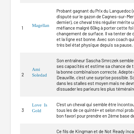
Probant gagnant du Prix du Languedoc (
disputé sur le gazon de Cagnes-sur-Mer 
dernier), ce cheval très régulier mérite 
Magellan
1
méfiance malgré 60kg à porter cette fois
changement de surface. Il va tenter de d
et la ligne est bonne. Avec son coach qui
très bel état physique depuis sa pause,
Son entraîneur Sascha Smrczek semble 
ses capacités et estime sa chance de 
Ami
la bonne combinaison correcte. Adepte d
2
Soledad
Deauville, c’est une surprise possible. 
dans les stalles est moyen mais ne devr
dissuader les parieurs les plus témérair
C’est un cheval qui semble être inconto
Love Is
3
tous les de ce quinté+ et selon moi pro
Gold
bon favori pour prendre en 2ème base de
Ce fils de Kingman et de Not Ready inca