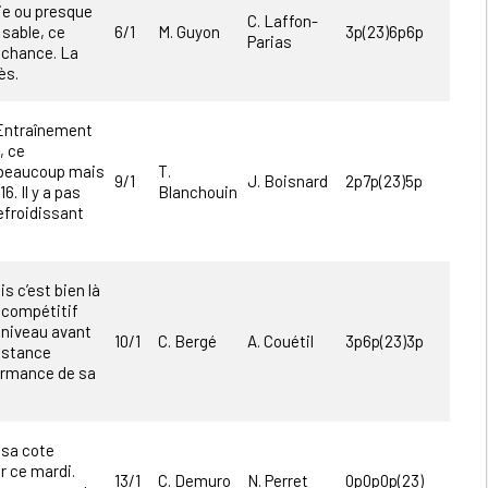
tie ou presque
C. Laffon-
 sable, ce
6/1
M. Guyon
3p(23)6p6p
Parias
e chance. La
ès.
’Entraînement
, ce
t beaucoup mais
T.
9/1
J. Boisnard
2p7p(23)5p
6. Il y a pas
Blanchouin
efroidissant
is c’est bien là
l compétitif
 niveau avant
10/1
C. Bergé
A. Couétil
3p6p(23)3p
distance
ormance de sa
 sa cote
r ce mardi.
13/1
C. Demuro
N. Perret
0p0p0p(23)