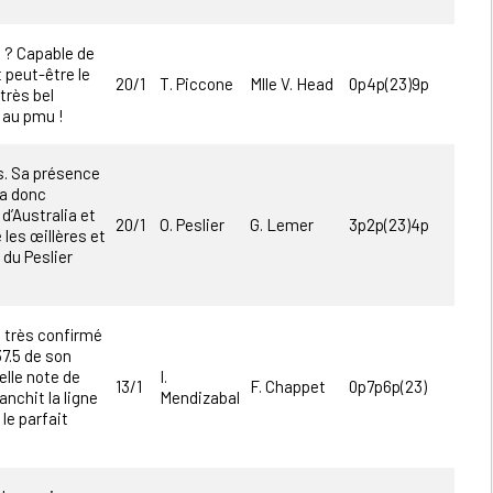
i ? Capable de
 peut-être le
20/1
T. Piccone
Mlle V. Head
0p4p(23)9p
très bel
 au pmu !
s. Sa présence
’a donc
 d’Australia et
20/1
O. Peslier
G. Lemer
3p2p(23)4p
 les œillères et
e du Peslier
 très confirmé
37.5 de son
elle note de
I.
13/1
F. Chappet
0p7p6p(23)
anchit la ligne
Mendizabal
 le parfait