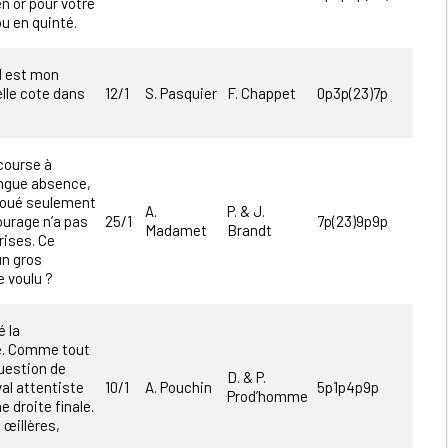
n or pour votre
u en quinté.
al est mon
elle cote dans
12/1
S. Pasquier
F. Chappet
0p3p(23)7p
course à
ongue absence,
 joué seulement
A.
P. & J.
ourage n’a pas
25/1
7p(23)9p9p
Madamet
Brandt
rises. Ce
un gros
e voulu ?
 la
re. Comme tout
question de
D. & P.
al attentiste
10/1
A. Pouchin
5p1p4p9p
Prod’homme
e droite finale.
 œillères,