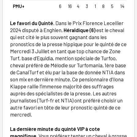
PMU+
6
16
4
3
1
8
5
14
Le favori du Quinté.
Dans le Prix Florence Lecellier
2024 disputé à Enghien,
Héraldique (6)
est le cheval
qui est cité le plus souvent gagnant dans les
pronostics de la presse hippique pour le quinté de ce
Mercredi 3 Juillet en tant que top chance de Zone
Turf, base d’Equidia, mention spéciale de Turfoo,
cheval préféré de Mélodie sur Turfomania, 1ère base
de CanalTurf et élu par la base de donnée NTIA dans
son mix en dernière minute. Ce pensionnaire d’Ilona
Klappe rallie l’immense majorité des suffrages
auprès des spécialistes de la presse. Les autres
journalistes (Turf-fr et NTIA) ont préféré choisir un
autre favori en tête de leur pronostic quinté de ce
mercredi.
La dernière minute du quinté VIP à cote
magnifique
. Vous préférez tenter un cheval à grosse