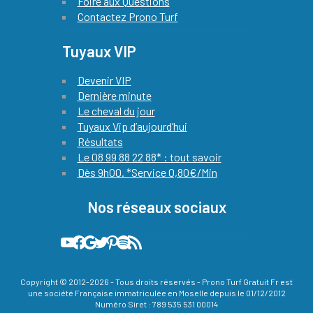
Foire aux Questions
Contactez Prono Turf
Tuyaux VIP
Devenir VIP
Dernière minute
Le cheval du jour
Tuyaux Vip d’aujourd’hui
Résultats
Le 08 99 88 22 88* : tout savoir
Dès 9h00. *Service 0,80€/Min
Nos réseaux sociaux
Notre chaine YouTube officielle avec le pronostic quinté de notre expert chaque jour
Quinté Plus PMU : notre compte Facebook officiel !
L'actualité du Quinté et des courses hippiques by prono turf gratuit sur Google actualités
Les meilleures infos hippiques sont relayées sur notre compte X (ex-twitter)
Sur Pinterest, vous découvrez les plus belle images liées à la passion des courses de chevaux
Podcast 100% Turf officiel de prono turf gratuit
Flux RSS de Prono Turf Gratuit
Copyright © 2012-2026 - Tous droits réservés - Prono Turf Gratuit Fr est
une société Française immatriculée en Moselle depuis le 01/12/2012
Numéro Siret : 789 535 531 00014