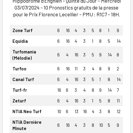
Hippodrome d’Enghien – Quinté du Jour – Mercredi
03/07/2024 – 10 Pronostics gratuits de la presse
pour le Prix Florence Lecellier – PMU : R1C7 – 18H.
Zone Turf
6
16
4
3
5
8
1
9
Equidia
6
16
4
3
1
8
5
14
Turfomania
6
4
16
3
5
9
14
8
(Mélodie)
Turfoo
6
16
11
3
4
8
9
2
Canal Turf
6
4
16
3
5
1
8
14
Turf-fr
16
6
3
4
8
9
14
7
Zeturf
6
4
16
3
1
5
8
11
NTIA Neo Turf
10
6
13
16
4
3
8
12
NTIA Dernière
6
16
4
3
8
10
5
9
Minute