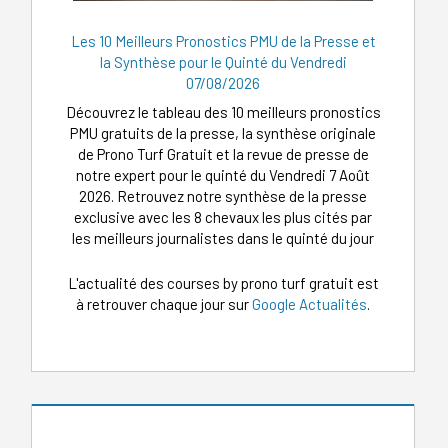
Les 10 Meilleurs Pronostics PMU de la Presse et
la Synthèse pour le Quinté du Vendredi
07/08/2026
Découvrez le tableau des 10 meilleurs pronostics
PMU gratuits de la presse, la synthèse originale
de Prono Turf Gratuit et la revue de presse de
notre expert pour le quinté du Vendredi 7 Août
2026. Retrouvez notre synthèse de la presse
exclusive avec les 8 chevaux les plus cités par
les meilleurs journalistes dans le quinté du jour
L'actualité des courses by prono turf gratuit est
à retrouver chaque jour sur
Google Actualités
.