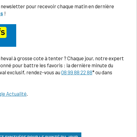
e newsletter pour recevoir chaque matin en dernière
is
!
cheval à grosse cote à tenter ? Chaque jour, notre expert
nné pour battre les favoris : la dernière minute du
val exclusif, rendez-vous au
08 99 88 22 88
* ou dans
le Actualité
.
ET SYNTHÈSE POUR LE QUINTÉ DU JOUR