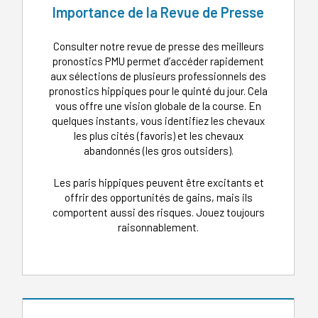
Importance de la Revue de Presse
Consulter notre revue de presse des meilleurs
pronostics PMU permet d’accéder rapidement
aux sélections de plusieurs professionnels des
pronostics hippiques pour le quinté du jour. Cela
vous offre une vision globale de la course. En
quelques instants, vous identifiez les chevaux
les plus cités (favoris) et les chevaux
abandonnés (les gros outsiders).
Les paris hippiques peuvent être excitants et
offrir des opportunités de gains, mais ils
comportent aussi des risques. Jouez toujours
raisonnablement.