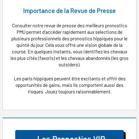
Importance de la Revue de Presse
Consulter notre revue de presse des meilleurs pronostics
PMU permet d’accéder rapidement aux sélections de
plusieurs professionnels des pronostics hippiques pour le
quinté du jour. Cela vous offre une vision globale de la
course. En quelques instants, vous identifiez les chevaux
les plus cités (favoris) et les chevaux abandonnés (les gros
outsiders).
Les paris hippiques peuvent être excitants et offrir des
opportunités de gains, mais ils comportent aussi des
risques. Jouez toujours raisonnablement.