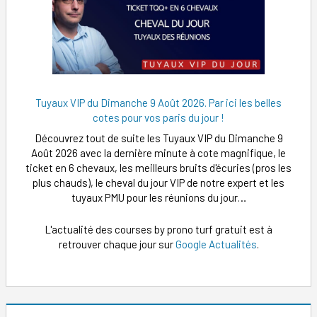
Tuyaux VIP du Dimanche 9 Août 2026. Par ici les belles
cotes pour vos paris du jour !
Découvrez tout de suite les Tuyaux VIP du Dimanche 9
Août 2026 avec la dernière minute à cote magnifique, le
ticket en 6 chevaux, les meilleurs bruits d'écuries (pros les
plus chauds), le cheval du jour VIP de notre expert et les
tuyaux PMU pour les réunions du jour…
L'actualité des courses by prono turf gratuit est à
retrouver chaque jour sur
Google Actualités
.