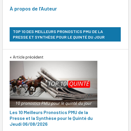
À
propos de l’Auteur
TOP 10 DES MEILLEURS PRONOSTICS PMU DE LA
PRESSE ET SYNTHÈSE POUR LE QUINTÉ DU JOUR
Navigation
Article précédent
de
l’article
Les 10 Meilleurs Pronostics PMU de la
Presse et la Synthèse pour le Quinté du
Jeudi 06/08/2026