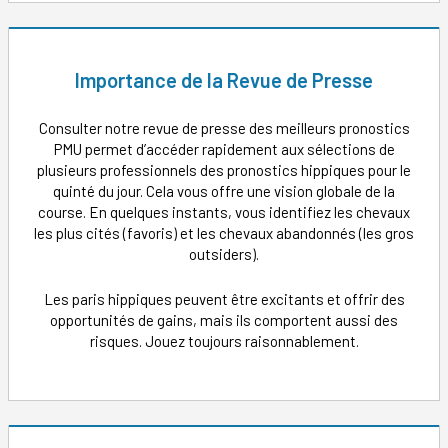
Importance de la Revue de Presse
Consulter notre revue de presse des meilleurs pronostics
PMU permet d’accéder rapidement aux sélections de
plusieurs professionnels des pronostics hippiques pour le
quinté du jour. Cela vous offre une vision globale de la
course. En quelques instants, vous identifiez les chevaux
les plus cités (favoris) et les chevaux abandonnés (les gros
outsiders).
Les paris hippiques peuvent être excitants et offrir des
opportunités de gains, mais ils comportent aussi des
risques. Jouez toujours raisonnablement.