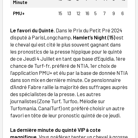
Minute
PMU+
15
13
12
16
5
7
9
6
Le favori du Quinté.
Dans le Prix du Petit Pré 2024
disputé à ParisLongchamp,
Hamlet’s Night (15)
est
le cheval qui est cité le plus souvent gagnant dans
les pronostics de la presse hippique pour le quinté
de ce Jeudi 4 Juillet en tant que base d’Equidia, 1ère
chance de Turf-fr, préféré de NTIA, 1er choix de
l’application PMU+ et élu par la base de donnée NTIA
dans son mix en dernière minute. Ce pensionnaire
d’André Fabre rallie la majorité des suffrages auprès
des spécialistes de la presse. Les autres
journalistes (Zone Turf, Turfoo, Mélodie sur
Turfomania, CanalTurf) ont préféré choisir un autre
favori en tête de leur pronostic quinté de ce jeudi.
La dernière minute du quinté VIP à cote
magnifique
. Vous préférez tenter un cheval à grosse