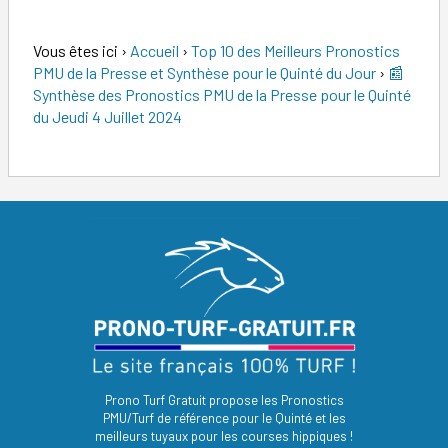
Vous êtes ici
›
Accueil
›
Top 10 des Meilleurs Pronostics
PMU de la Presse et Synthèse pour le Quinté du Jour
›
📰
Synthèse des Pronostics PMU de la Presse pour le Quinté
du Jeudi 4 Juillet 2024
Prono Turf Gratuit propose les Pronostics
PMU/Turf de référence pour le Quinté et les
meilleurs tuyaux pour les courses hippiques !