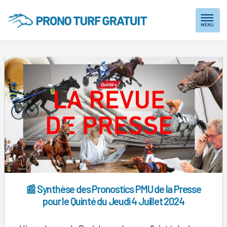
Skip
to
content
📰 Synthèse des Pronostics PMU de la Presse
pour le Quinté du Jeudi 4 Juillet 2024