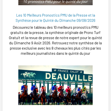
Les 10 Meilleurs Pronostics PMU de la Presse et la
Synthèse pour le Quinté du Dimanche 09/08/2026
Découvrez le tableau des 10 meilleurs pronostics PMU
gratuits de la presse, la synthèse originale de Prono Turf
Gratuit et la revue de presse de notre expert pour le quinté
du Dimanche 9 Août 2026. Retrouvez notre synthèse de la
presse exclusive avec les 8 chevaux les plus cités par les
meilleurs journalistes dans le quinté du jour