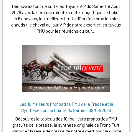
Découvrez tout de suite les Tuyaux VIP du Samedi 8 Août
2026 avec la dernière minute à cote magnifique, le ticket
en 6 chevaux, les meilleurs bruits d'écuries (pros les plus
chauds), le cheval du jour VIP de notre expert et les tuyaux
PMU pour les réunions du jour…
Les 10 Meilleurs Pronostics PMU de la Presse et la
Synthèse pour le Quinté du Samedi 08/08/2026
Découvrez le tableau des 10 meilleurs pronostics PMU
gratuits de la presse, la synthèse originale de Prono Turf
Gratuit et la revue de presse de notre expert pour le quinté