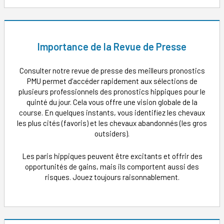
Importance de la Revue de Presse
Consulter notre revue de presse des meilleurs pronostics
PMU permet d’accéder rapidement aux sélections de
plusieurs professionnels des pronostics hippiques pour le
quinté du jour. Cela vous offre une vision globale de la
course. En quelques instants, vous identifiez les chevaux
les plus cités (favoris) et les chevaux abandonnés (les gros
outsiders).
Les paris hippiques peuvent être excitants et offrir des
opportunités de gains, mais ils comportent aussi des
risques. Jouez toujours raisonnablement.