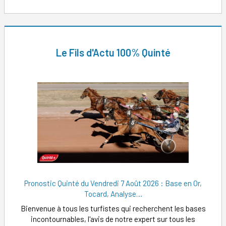
Le Fils d'Actu 100% Quinté
Pronostic Quinté du Vendredi 7 Août 2026 : Base en Or,
Tocard, Analyse…
Bienvenue à tous les turfistes qui recherchent les bases
incontournables, l'avis de notre expert sur tous les