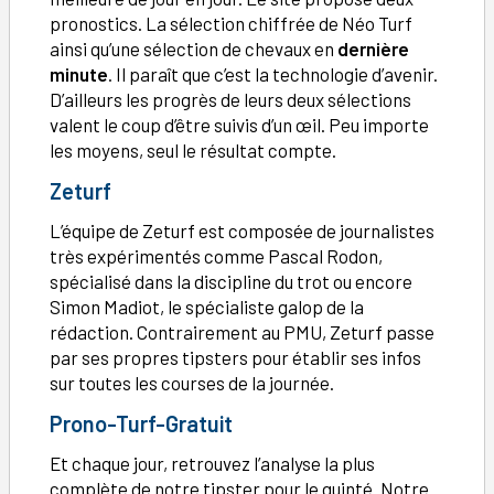
pronostics. La sélection chiffrée de Néo Turf
ainsi qu’une sélection de chevaux en
dernière
minute
. Il paraît que c’est la technologie d’avenir.
D’ailleurs les progrès de leurs deux sélections
valent le coup d’être suivis d’un œil. Peu importe
les moyens, seul le résultat compte.
Zeturf
L’équipe de Zeturf est composée de journalistes
très expérimentés comme Pascal Rodon,
spécialisé dans la discipline du trot ou encore
Simon Madiot, le spécialiste galop de la
rédaction. Contrairement au PMU, Zeturf passe
par ses propres tipsters pour établir ses infos
sur toutes les courses de la journée.
Prono-Turf-Gratuit
Et chaque jour, retrouvez l’analyse la plus
complète de notre tipster pour le quinté. Notre