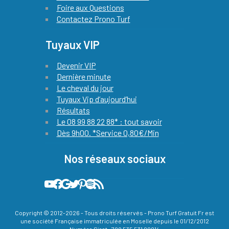
Foire aux Questions
Contactez Prono Turf
Tuyaux VIP
Devenir VIP
Dernière minute
Le cheval du jour
Tuyaux Vip d’aujourd’hui
Résultats
Le 08 99 88 22 88* : tout savoir
Dès 9h00. *Service 0,80€/Min
Nos réseaux sociaux
Notre chaine YouTube officielle avec le pronostic quinté de notre expert chaque jour
Quinté Plus PMU : notre compte Facebook officiel !
L'actualité du Quinté et des courses hippiques by prono turf gratuit sur Google actualités
Les meilleures infos hippiques sont relayées sur notre compte X (ex-twitter)
Sur Pinterest, vous découvrez les plus belle images liées à la passion des courses de chevaux
Podcast 100% Turf officiel de prono turf gratuit
Flux RSS de Prono Turf Gratuit
Copyright © 2012-2026 - Tous droits réservés - Prono Turf Gratuit Fr est
une société Française immatriculée en Moselle depuis le 01/12/2012