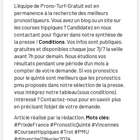
L’équipe de Prono-Turf-Gratuit est en
permanence à la recherche des meilleurs
pronostiqueurs. Vous avez un blog ou un site sur
les courses hippiques ? Candidatez en nous
contactant pour figurer dans notre synthèse de
la presse !
Conditions
. Vos infos sont publiques,
gratuites et disponibles chaque jour 7j/7 la veille
avant 7h pour demain. Nous étudions vos
résultats pendant une période d’un mois à
compter de votre demande. Si vos pronostics
pour le quinté sont meilleurs que les pronostics
pmu proposés dans notre sélection de la presse,
vous intégrez notre tableau (sous conditions).
Intéressé ? Contactez-nous pour en savoir plus
en précisant l’objet de votre demande.
Article réalisé par la rédaction.
Mots clés:
#PrixdeFrance #PronosticQuinté #Vincennes
#CoursesHippiques #Trot #PMU
#dimanche11février2024