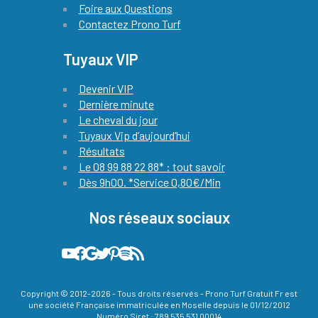
Foire aux Questions
Contactez Prono Turf
Tuyaux VIP
Devenir VIP
Dernière minute
Le cheval du jour
Tuyaux Vip d’aujourd’hui
Résultats
Le 08 99 88 22 88* : tout savoir
Dès 9h00. *Service 0,80€/Min
Nos réseaux sociaux
Notre chaine YouTube officielle avec le pronostic quinté de notre expert chaque jour
Quinté Plus PMU : notre compte Facebook officiel !
L'actualité du Quinté et des courses hippiques by prono turf gratuit sur Google actualités
Les meilleures infos hippiques sont relayées sur notre compte X (ex-twitter)
Sur Pinterest, vous découvrez les plus belle images liées à la passion des courses de chevaux
Podcast 100% Turf officiel de prono turf gratuit
Flux RSS de Prono Turf Gratuit
Copyright © 2012-2026 - Tous droits réservés - Prono Turf Gratuit Fr est
une société Française immatriculée en Moselle depuis le 01/12/2012
Numéro Siret : 789 535 531 00014