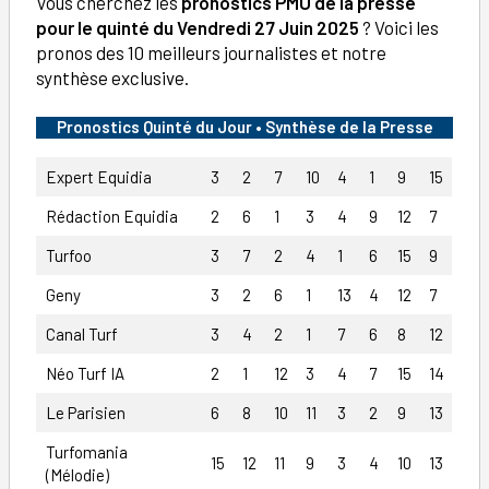
Vous cherchez les
pronostics PMU de la presse
pour le quinté du Vendredi 27 Juin 2025
? Voici les
pronos des 10 meilleurs journalistes et notre
synthèse exclusive.
Pronostics Quinté du Jour • Synthèse de la Presse
Expert Equidia
3
2
7
10
4
1
9
15
Rédaction Equidia
2
6
1
3
4
9
12
7
Turfoo
3
7
2
4
1
6
15
9
Geny
3
2
6
1
13
4
12
7
Canal Turf
3
4
2
1
7
6
8
12
Néo Turf IA
2
1
12
3
4
7
15
14
Le Parisien
6
8
10
11
3
2
9
13
Turfomania
15
12
11
9
3
4
10
13
(Mélodie)