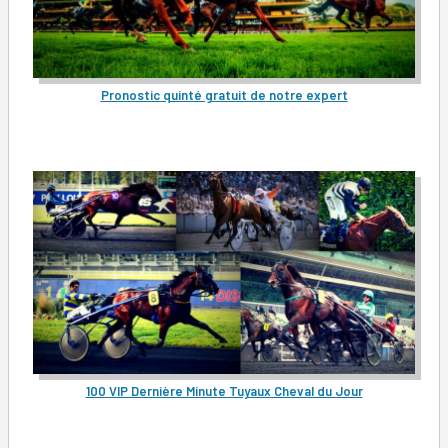
Pronostic quinté gratuit de notre expert
100 VIP Dernière Minute Tuyaux Cheval du Jour