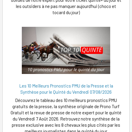
solides de notre expert pour votre ticket quinté+ du jour et
les outsiders à ne pas manquer aujourd'hui (choco et
tocard du jour)
Les 10 Meilleurs Pronostics PMU de la Presse et la
Synthèse pour le Quinté du Vendredi 07/08/2026
Découvrez le tableau des 10 meilleurs pronostics PMU
gratuits de la presse, la synthèse originale de Prono Turf
Gratuit et la revue de presse de notre expert pour le quinté
du Vendredi 7 Août 2026. Retrouvez notre synthèse de la
presse exclusive avec les 8 chevaux les plus cités par les
meilleurs journalistes dans le quinté du jour