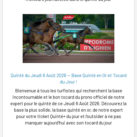
Quinté du Jeudi 6 Août 2026 — Base Quinté en Or et Tocard
du Jour !
Bienvenue à tous les turfistes qui recherchent la base
incontournable et le bon tocard du prono officiel de notre
expert pour le quinté de ce Jeudi 6 Août 2026. Découvrez la
base la plus solide, la base quinté en or, de notre expert
pour votre ticket Quinté+ du jour et l'outsider à ne pas
manquer aujourd'hui avec son tocard du jour