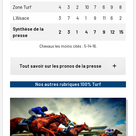
Zone Turf
4
3
2
10
7
6
9
8
L’Alsace
3
7
4
1
9
11
6
2
Synthèse de la
2
3
1
4
7
9
12
15
presse
Chevaux les moins cités : 5-14-16.
Tout savoir sur les pronos de la presse
Nos autres rubriques 100% Turf