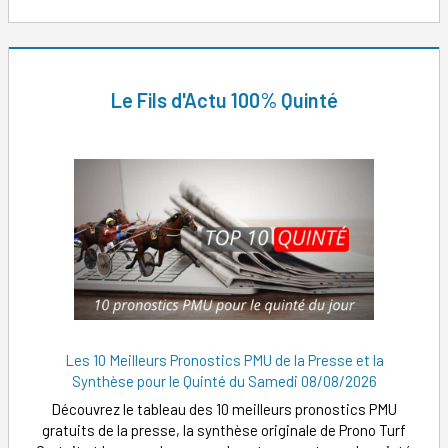
Le Fils d'Actu 100% Quinté
Les 10 Meilleurs Pronostics PMU de la Presse et la
Synthèse pour le Quinté du Samedi 08/08/2026
Découvrez le tableau des 10 meilleurs pronostics PMU
gratuits de la presse, la synthèse originale de Prono Turf