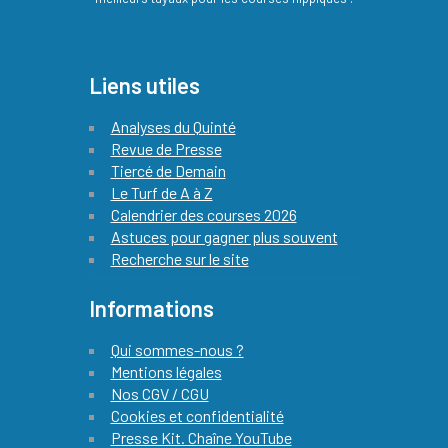
Liens utiles
Analyses du Quinté
Revue de Presse
Tiercé de Demain
Le Turf de A à Z
Calendrier des courses 2026
Astuces pour gagner plus souvent
Recherche sur le site
Informations
Qui sommes-nous ?
Mentions légales
Nos CGV / CGU
Cookies et confidentialité
Presse Kit. Chaîne YouTube