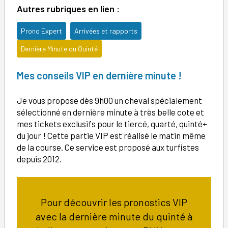
Autres rubriques en lien :
Prono Expert
Arrivées et rapports
Dernière Minute du Quinté
Mes conseils VIP en dernière minute !
Je vous propose dès 9h00 un cheval spécialement
sélectionné en dernière minute à très belle cote et
mes tickets exclusifs pour le tiercé, quarté, quinté+
du jour ! Cette partie VIP est réalisé le matin même
de la course. Ce service est proposé aux turfistes
depuis 2012.
Pour découvrir les pronostics VIP
avec la dernière minute du quinté à