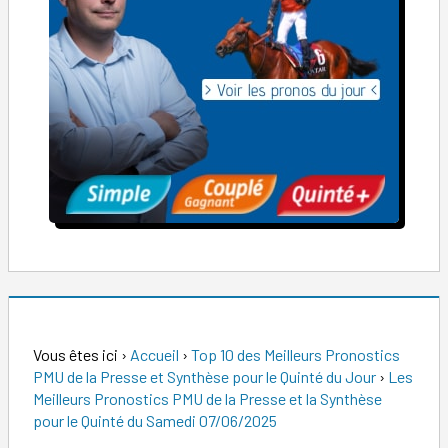
Vous êtes ici
›
Accueil
›
Top 10 des Meilleurs Pronostics
PMU de la Presse et Synthèse pour le Quinté du Jour
›
Les
Meilleurs Pronostics PMU de la Presse et la Synthèse
pour le Quinté du Samedi 07/06/2025