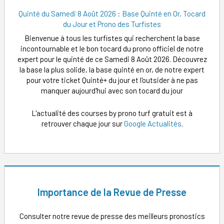
Quinté du Samedi 8 Août 2026 : Base Quinté en Or, Tocard
du Jour et Prono des Turfistes
Bienvenue à tous les turfistes qui recherchent la base
incontournable et le bon tocard du prono officiel de notre
expert pour le quinté de ce Samedi 8 Août 2026. Découvrez
la base la plus solide, la base quinté en or, de notre expert
pour votre ticket Quinté+ du jour et l'outsider à ne pas
manquer aujourd'hui avec son tocard du jour
L'actualité des courses by prono turf gratuit est à
retrouver chaque jour sur
Google Actualités
.
Importance de la Revue de Presse
Consulter notre revue de presse des meilleurs pronostics