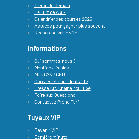
Tiercé de Demain
Le Turf de A à Z
Calendrier des courses 2026
Astuces pour gagner plus souvent
Recherche sur le site
Informations
Qui sommes-nous ?
Mentions légales
Nos CGV / CGU
Cookies et confidentialité
Presse Kit. Chaîne YouTube
Foire aux Questions
Contactez Prono Turf
Tuyaux VIP
Devenir VIP
Dernière minute