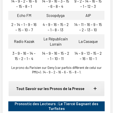
14 – 9 – 2 – 16 – 6
14 – 9 – 16 – 3 – 15
9 – 2 – 14 – 16 – 15
– 15 – 8 – 1
– 6 – 8 – 4
– 1 – 12 – 3
Echo FM
Scoopdyga
AIP
2 – 14 – 1 – 9 – 16
4 – 9 – 16 – 15 – 2
14 – 11 – 16 – 9 – 15
– 15 – 10 – 7
– 1 – 8 – 13
– 2 – 13 – 10
Le Républicain
Radio Kazak
La Casaque
Lorrain
3 – 9 – 16 – 14 –
14 – 9 – 16 – 15 – 2
14 – 9 – 13 – 15 – 2
15 – 2 – 1 – 4
– 1 – 10 – 11
– 16 – 10 – 1
Le prono du Parisien sur Geny (car parfois différent de celui sur
PMU+) : 14 – 9 – 2 – 16 – 6 – 15 – 8 – 1.
Tout Savoir sur les Pronos de la Presse
Pronostic des Lecteurs : Le Tiercé Gagnant des
Turfistes