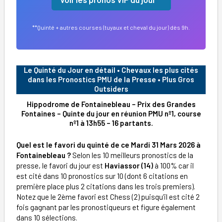
**Quinté + autres courses (tuyaux et cheval du jour) dès 9h.
Le Quinté du Jour en détail • Chevaux les plus cités
dans les Pronostics PMU de la Presse • Plus Gros
Outsiders
Hippodrome de Fontainebleau – Prix des Grandes
Fontaines – Quinte du jour en réunion PMU nº1, course
nº1 à 13h55 – 16 partants.
Quel est le favori du quinté de ce Mardi 31 Mars 2026 à
Fontainebleau ?
Selon les 10 meilleurs pronostics de la
presse, le favori du jour est
Haviassor (14)
à 100% car il
est cité dans 10 pronostics sur 10 (dont 6 citations en
première place plus 2 citations dans les trois premiers).
Notez que le 2ème favori est Chess (2) puisqu’il est cité 2
fois gagnant par les pronostiqueurs et figure également
dans 10 sélections.