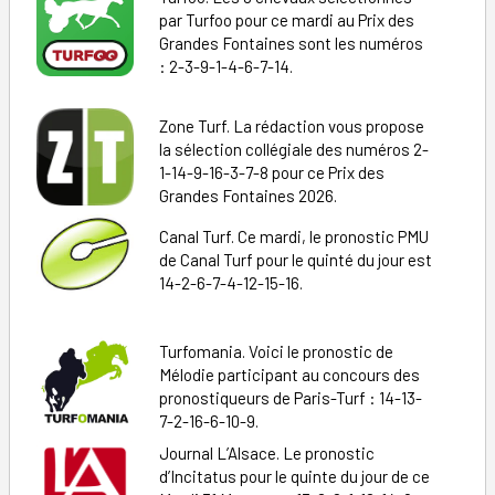
par Turfoo pour ce mardi au Prix des
Grandes Fontaines sont les numéros
: 2-3-9-1-4-6-7-14.
Zone Turf. La rédaction vous propose
la sélection collégiale des numéros 2-
1-14-9-16-3-7-8 pour ce Prix des
Grandes Fontaines 2026.
Canal Turf. Ce mardi, le pronostic PMU
de Canal Turf pour le quinté du jour est
14-2-6-7-4-12-15-16.
Turfomania. Voici le pronostic de
Mélodie participant au concours des
pronostiqueurs de Paris-Turf : 14-13-
7-2-16-6-10-9.
Journal L’Alsace. Le pronostic
d’Incitatus pour le quinte du jour de ce