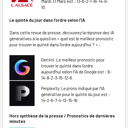
Mardi 31 Mars est : 13-6-2-1-16-14-9-
10.
Le quinté du jour dans l’ordre selon l’IA
Dans cette revue de presse, découvrez la réponse des IA
génératives à la question « quel est le meilleur pronostic
pour trouver le quinté dans l’ordre aujourd’hui ? » :
Gemini. Le meilleur pronostic pour
trouver le quinté dans l’ordre
aujourd’hui selon l’IA de Google est : 9-
14-8-2-3-15-12-6.
Perplexity. Le prono indiqué par l’IA
générative pour le quinté du jour est :
14-2-6-7-4-12-15-16.
Hors synthèse de la presse / Pronostics de dernières
minutes