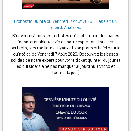
Pronostic Quinté du Vendredi 7 Août 2026 : Base en Or,
Tocard, Analyse…
Bienvenue à tous les turfistes qui recherchent les bases
incontournables, l'avis de notre expert sur tous les
partants, ses meilleurs tuyaux et son prono officiel pour le
quinté de ce Vendredi 7 Août 2026. Découvrez les bases
solides de notre expert pour votre ticket quinté+ du jour et
les outsiders à ne pas manquer aujourd'hui (choco et
tocard du jour)