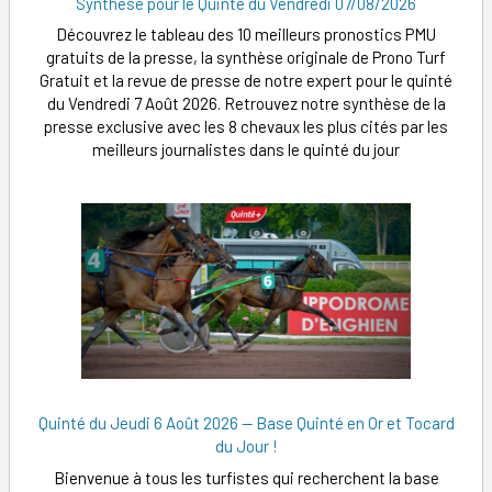
Synthèse pour le Quinté du Vendredi 07/08/2026
Découvrez le tableau des 10 meilleurs pronostics PMU
gratuits de la presse, la synthèse originale de Prono Turf
Gratuit et la revue de presse de notre expert pour le quinté
du Vendredi 7 Août 2026. Retrouvez notre synthèse de la
presse exclusive avec les 8 chevaux les plus cités par les
meilleurs journalistes dans le quinté du jour
Quinté du Jeudi 6 Août 2026 — Base Quinté en Or et Tocard
du Jour !
Bienvenue à tous les turfistes qui recherchent la base