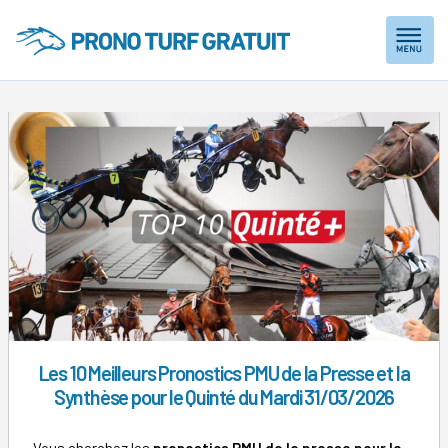
Skip
to
content
Les 10 Meilleurs Pronostics PMU de la Presse et la
Synthèse pour le Quinté du Mardi 31/03/2026
Vous cherchez les
pronostics PMU de la presse pour le