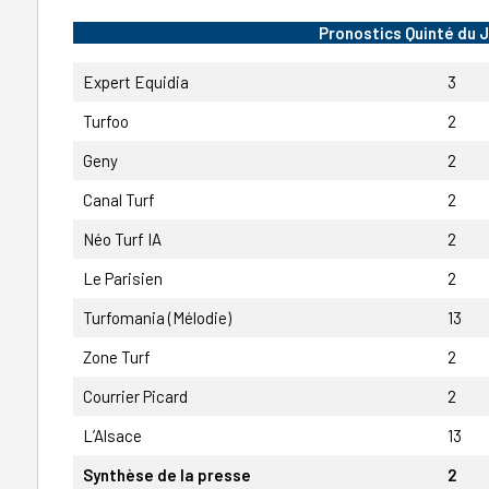
Pronostics Quinté du J
Expert Equidia
3
Turfoo
2
Geny
2
Canal Turf
2
Néo Turf IA
2
Le Parisien
2
Turfomania (Mélodie)
13
Zone Turf
2
Courrier Picard
2
L’Alsace
13
Synthèse de la presse
2