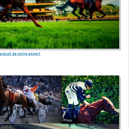
gratuit de notre expert