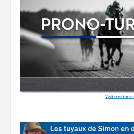
Visiter notre c