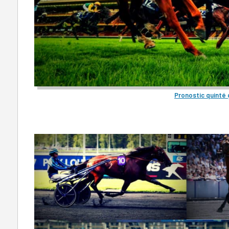
Pronostic quinté 