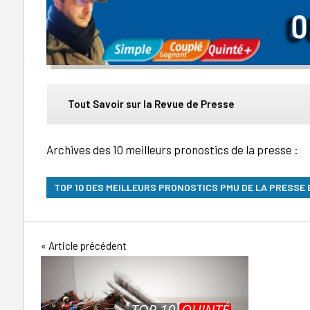
Tout Savoir sur la Revue de Presse
Archives des 10 meilleurs pronostics de la presse :
TOP 10 DES MEILLEURS PRONOSTICS PMU DE LA PRESSE 
Navigation
Article précédent
de
l’article