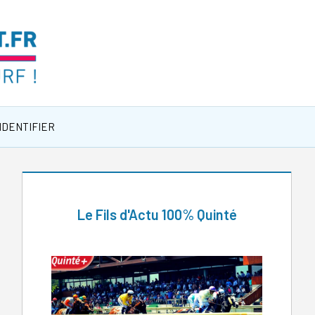
IDENTIFIER
Le Fils d'Actu 100% Quinté