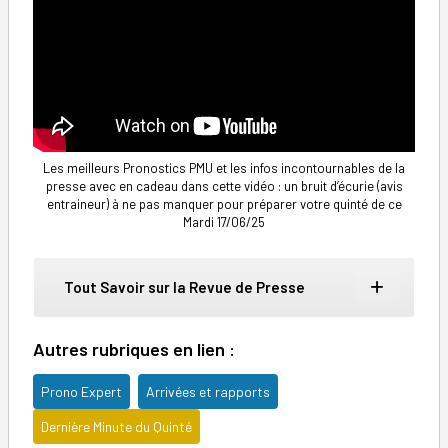
Les meilleurs Pronostics PMU et les infos incontournables de la
presse avec en cadeau dans cette vidéo : un bruit d’écurie (avis
entraineur) à ne pas manquer pour préparer votre quinté de ce
Mardi 17/06/25
Tout Savoir sur la Revue de Presse
Autres rubriques en lien :
Prono Expert
Arrivées et rapports
Dernière Minute du Quinté