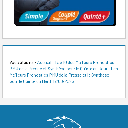
Vous êtes ici
›
Accueil
›
Top 10 des Meilleurs Pronostics
PMU de la Presse et Synthèse pour le Quinté du Jour
›
Les
Meilleurs Pronostics PMU de la Presse et la Synthèse
pour le Quinté du Mardi 17/06/2025