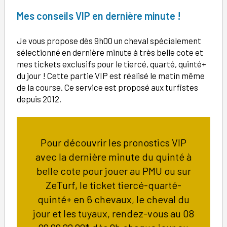
Mes conseils VIP en dernière minute !
Je vous propose dès 9h00 un cheval spécialement
sélectionné en dernière minute à très belle cote et
mes tickets exclusifs pour le tiercé, quarté, quinté+
du jour ! Cette partie VIP est réalisé le matin même
de la course. Ce service est proposé aux turfistes
depuis 2012.
Pour découvrir les pronostics VIP
avec la dernière minute du quinté à
belle cote pour jouer au PMU ou sur
ZeTurf, le ticket tiercé-quarté-
quinté+ en 6 chevaux, le cheval du
jour et les tuyaux, rendez-vous au 08