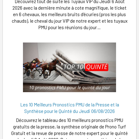
Découvrez tout de suite les Tuyaux VIP du Jeudi 6 Août
2026 avec la dernière minute à cote magnifique, le ticket
en 6 chevaux, les meilleurs bruits d'écuries (pros les plus
chauds), le cheval du jour VIP de notre expert et les tuyaux
PMU pour les réunions du jour…
Les 10 Meilleurs Pronostics PMU de la Presse et la
Synthèse pour le Quinté du Jeudi 06/08/2026
Découvrez le tableau des 10 meilleurs pronostics PMU
gratuits de la presse, la synthèse originale de Prono Turf
Gratuit et la revue de presse de notre expert pour le quinté