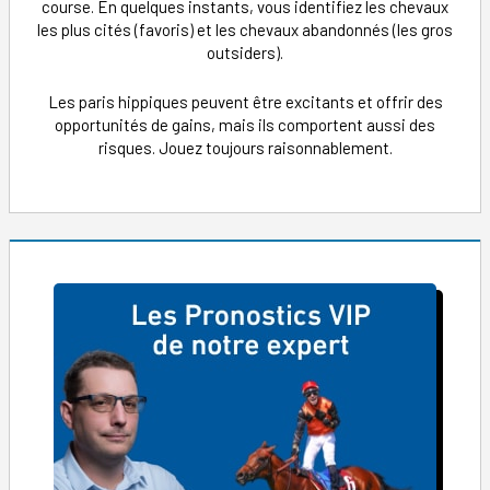
course. En quelques instants, vous identifiez les chevaux
les plus cités (favoris) et les chevaux abandonnés (les gros
outsiders).
Les paris hippiques peuvent être excitants et offrir des
opportunités de gains, mais ils comportent aussi des
risques. Jouez toujours raisonnablement.