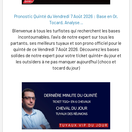
Pronostic Quinté du Vendredi 7 Août 2026 : Base en Or,
Tocard, Analyse…
Bienvenue à tous les turfistes qui recherchent les bases
incontournables, l'avis de notre expert sur tous les
partants, ses meilleurs tuyaux et son prono officiel pour le
quinté de ce Vendredi 7 Août 2026. Découvrez les bases
solides de notre expert pour votre ticket quinté+ du jour et
les outsiders à ne pas manquer aujourd'hui (choco et
tocard du jour)