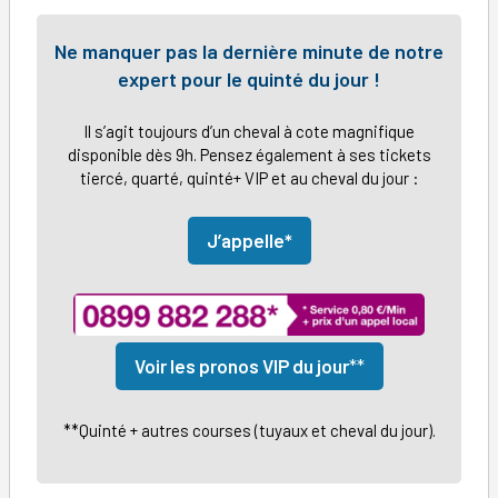
Ne manquer pas la dernière minute de notre
expert pour le quinté du jour !
Il s’agit toujours d’un cheval à cote magnifique
disponible dès 9h. Pensez également à ses tickets
tiercé, quarté, quinté+ VIP et au cheval du jour :
J’appelle*
Voir les pronos VIP du jour
**
**Quinté + autres courses (tuyaux et cheval du jour).