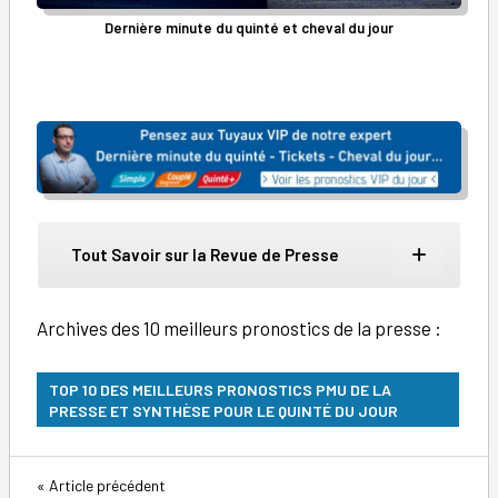
Dernière minute du quinté et cheval du jour
Tout Savoir sur la Revue de Presse
Archives des 10 meilleurs pronostics de la presse :
TOP 10 DES MEILLEURS PRONOSTICS PMU DE LA
PRESSE ET SYNTHÈSE POUR LE QUINTÉ DU JOUR
Navigation
Article précédent