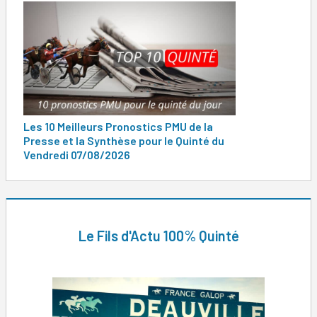
de
l’article
Les 10 Meilleurs Pronostics PMU de la
Presse et la Synthèse pour le Quinté du
Vendredi 07/08/2026
Le Fils d'Actu 100% Quinté