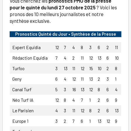
Vous cherchez les
pronostics PMU de la presse
pour le quinté du lundi 27 octobre 2025
? Voici les
pronos des 10 meilleurs journalistes et notre
synthèse exclusive.
Pronostics Quinté du Jour • Synthèse de la Presse
Expert Equidia
12
7
4
8
3
6
2
11
Rédaction Equidia
7
4
2
11
12
13
6
10
Turfoo
3
13
11
12
15
10
2
8
Geny
6
4
12
11
13
2
3
1
Canal Turf
5
3
16
13
12
8
6
4
Néo Turf IA
12
8
4
7
1
2
6
9
Le Parisien
4
3
11
12
8
2
6
13
Europe 1
3
2
7
6
1
13
12
9