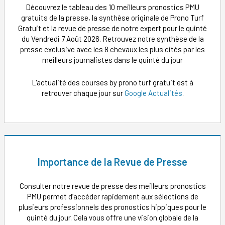
Découvrez le tableau des 10 meilleurs pronostics PMU
gratuits de la presse, la synthèse originale de Prono Turf
Gratuit et la revue de presse de notre expert pour le quinté
du Vendredi 7 Août 2026. Retrouvez notre synthèse de la
presse exclusive avec les 8 chevaux les plus cités par les
meilleurs journalistes dans le quinté du jour
L'actualité des courses by prono turf gratuit est à
retrouver chaque jour sur
Google Actualités
.
Importance de la Revue de Presse
Consulter notre revue de presse des meilleurs pronostics
PMU permet d’accéder rapidement aux sélections de
plusieurs professionnels des pronostics hippiques pour le
quinté du jour. Cela vous offre une vision globale de la