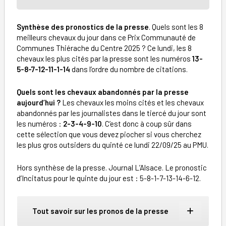
Synthèse des pronostics de la presse
. Quels sont les 8
meilleurs chevaux du jour dans ce Prix Communauté de
Communes Thiérache du Centre 2025 ? Ce lundi, les 8
chevaux les plus cités par la presse sont les numéros
13-
5-8-7-12-11-1-14
dans l’ordre du nombre de citations.
Quels sont les chevaux abandonnés par la presse
aujourd’hui ?
Les chevaux les moins cités et les chevaux
abandonnés par les journalistes dans le tiercé du jour sont
les numéros :
2-3-4-9-10
. C’est donc à coup sûr dans
cette sélection que vous devez piocher si vous cherchez
les plus gros outsiders du quinté ce lundi 22/09/25 au PMU.
Hors synthèse de la presse. Journal L’Alsace. Le pronostic
d’Incitatus pour le quinte du jour est : 5-8-1-7-13-14-6-12.
Tout savoir sur les pronos de la presse