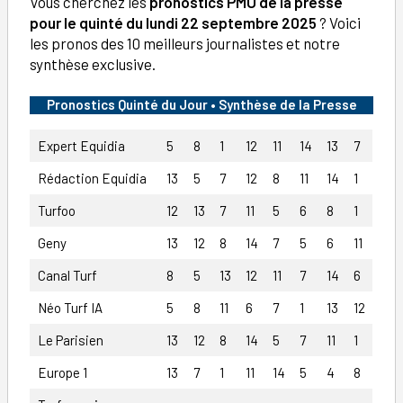
Vous cherchez les
pronostics PMU de la presse
pour le quinté du lundi 22 septembre 2025
? Voici
les pronos des 10 meilleurs journalistes et notre
synthèse exclusive.
Pronostics Quinté du Jour • Synthèse de la Presse
Expert Equidia
5
8
1
12
11
14
13
7
Rédaction Equidia
13
5
7
12
8
11
14
1
Turfoo
12
13
7
11
5
6
8
1
Geny
13
12
8
14
7
5
6
11
Canal Turf
8
5
13
12
11
7
14
6
Néo Turf IA
5
8
11
6
7
1
13
12
Le Parisien
13
12
8
14
5
7
11
1
Europe 1
13
7
1
11
14
5
4
8