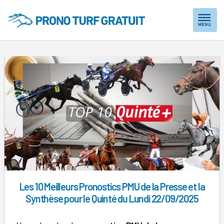
Skip
to
content
Les 10 Meilleurs Pronostics PMU de la Presse et la
Synthèse pour le Quinté du Lundi 22/09/2025