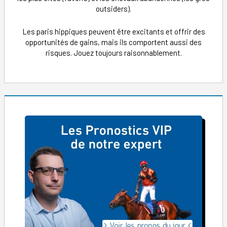
outsiders).
Les paris hippiques peuvent être excitants et offrir des
opportunités de gains, mais ils comportent aussi des
risques. Jouez toujours raisonnablement.