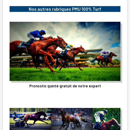
Nos autres rubriques PMU 100% Turf
Pronostic quinté gratuit de notre expert