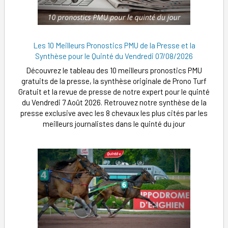
Les 10 Meilleurs Pronostics PMU de la Presse et la
Synthèse pour le Quinté du Vendredi 07/08/2026
Découvrez le tableau des 10 meilleurs pronostics PMU
gratuits de la presse, la synthèse originale de Prono Turf
Gratuit et la revue de presse de notre expert pour le quinté
du Vendredi 7 Août 2026. Retrouvez notre synthèse de la
presse exclusive avec les 8 chevaux les plus cités par les
meilleurs journalistes dans le quinté du jour