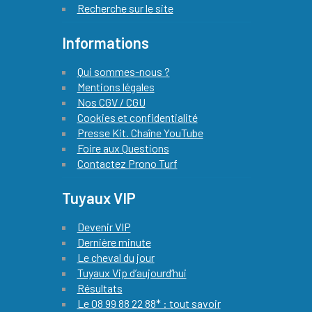
Recherche sur le site
Informations
Qui sommes-nous ?
Mentions légales
Nos CGV / CGU
Cookies et confidentialité
Presse Kit. Chaîne YouTube
Foire aux Questions
Contactez Prono Turf
Tuyaux VIP
Devenir VIP
Dernière minute
Le cheval du jour
Tuyaux Vip d’aujourd’hui
Résultats
Le 08 99 88 22 88* : tout savoir